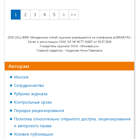
1
2
3
4
5
>
>>
ISSN 2311-6099. Метаданные статей журнала размещаются на платформе eLIBRARY.RU.
Св-во о регистрации СМИ: ЭЛ № ФС77-91807 от 03.07.2026
Учредитель журнала: ООО «Юниверсум»
Главный редактор - Ходакова Нина Павловна.
Авторам
Миссия
Сотрудничество
Рубрики журнала
Контрольные сроки
Порядок рецензирования
Политика относительно открытого доступа, лицензирования
и авторского права
Условия публикации