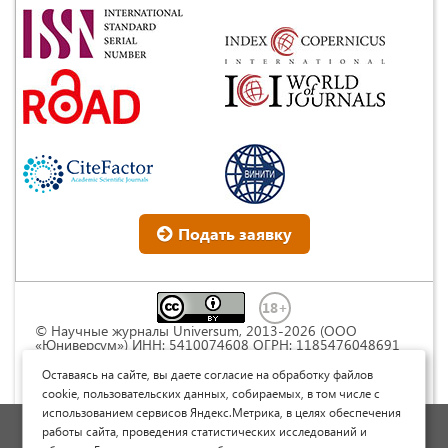
Подать заявку
© Научные журналы Universum, 2013-2026 (ООО
«Юниверсум») ИНН: 5410074608 ОГРН: 1185476048691
Это произведение доступно по
лицензии Creative
Commons « Attribution» («Атрибуция») 4.0
Оставаясь на сайте, вы даете согласие на обработку файлов
Непортированная
.
cookie, пользовательских данных, собираемых, в том числе с
использованием сервисов Яндекс.Метрика, в целях обеспечения
Политика обработки персональных данных
работы сайта, проведения статистических исследований и