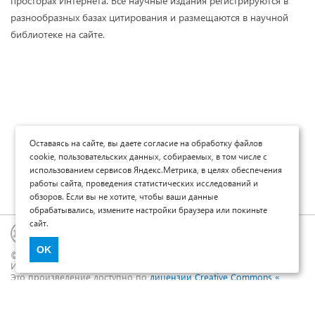
просторах Интернета. Все научные издания регистрируются в
разнообразных базах цитирования и размещаются в научной
библиотеке на сайте.
Оставаясь на сайте, вы даете согласие на обработку файлов
cookie, пользовательских данных, собираемых, в том числе с
использованием сервисов Яндекс.Метрика, в целях обеспечения
работы сайта, проведения статистических исследований и
обзоров. Если вы не хотите, чтобы ваши данные
обрабатывались, измените настройки браузера или покиньте
сайт.
OK
© Научные журналы Universum, 2013-2026 (ООО «Юниверсум»)
ИНН: 5410074608 ОГРН: 1185476048691
Это произведение доступно по
лицензии Creative Commons «
Attribution» («Атрибуция») 4.0 Непортированная