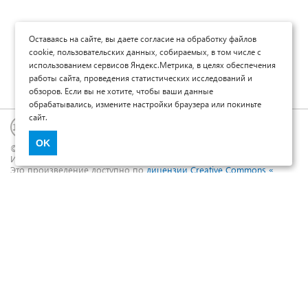
Оставаясь на сайте, вы даете согласие на обработку файлов
cookie, пользовательских данных, собираемых, в том числе с
использованием сервисов Яндекс.Метрика, в целях обеспечения
работы сайта, проведения статистических исследований и
обзоров. Если вы не хотите, чтобы ваши данные
обрабатывались, измените настройки браузера или покиньте
сайт.
OK
© Научные журналы Universum, 2013-2026 (ООО «Юниверсум»)
ИНН: 5410074608 ОГРН: 1185476048691
Это произведение доступно по
лицензии Creative Commons «
Attribution» («Атрибуция») 4.0 Непортированная
Политика обработки персональных данных
Договор оферты
Опубликовать научную статью
Сайт научных статей и публикаций
Международный научно-исследовательский журнал "Юниверсум"