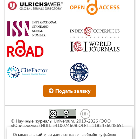
Подать заявку
© Научные журналы Universum, 2013-2026 (ООО
«Юниверсум») ИНН: 5410074608 ОГРН: 1185476048691
Это произведение доступно по
лицензии Creative
Commons « Attribution» («Атрибуция») 4.0
Оставаясь на сайте, вы даете согласие на обработку файлов
Непортированная
.