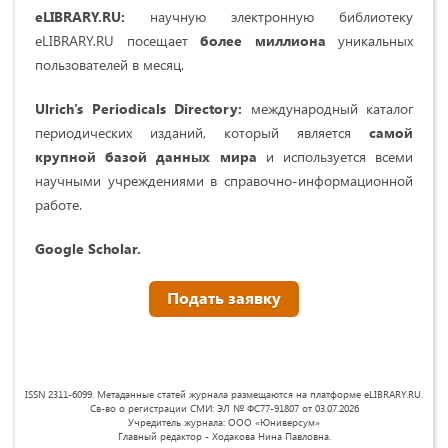
eLIBRARY.RU:
научную электронную библиотеку
eLIBRARY.RU посещает
более миллиона
уникальных
пользователей в месяц.
Ulrich's Periodicals Directory:
международный каталог
периодических изданий, который является
самой
крупной базой данных мира
и используется всеми
научными учреждениями в справочно-информационной
работе.
Google Scholar.
Подать заявку
ISSN 2311-6099. Метаданные статей журнала размещаются на платформе eLIBRARY.RU.
Св-во о регистрации СМИ: ЭЛ № ФС77-91807 от 03.07.2026
Учредитель журнала: ООО «Юниверсум»
Главный редактор - Ходакова Нина Павловна.