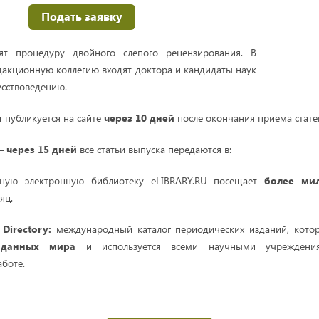
Подать заявку
ят процедуру двойного слепого рецензирования. В
акционную коллегию входят доктора и кандидаты наук
усствоведению.
а
публикуется на сайте
через 10 дней
после окончания приема стате
—
через 15 дней
все статьи выпуска передаются в:
ую электронную библиотеку eLIBRARY.RU посещает
более ми
яц.
s Directory:
международный каталог периодических изданий, кото
 данных мира
и используется всеми научными учреждени
боте.