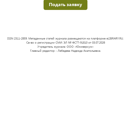
Подать заявку
ISSN 2311-2859. Метаданные статей журнала размещаются на платформе eLIBRARY.RU.
Св-во о регистрации СМИ: ЭЛ № ФС77-91810 от 03.07.2026
Учредитель журнала: ООО «Юниверсум»
Главный редактор - Лебедева Надежда Анатольевна.