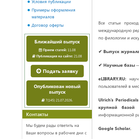
Условия публикации
Примеры оформления
материалов
Все статьи проход
Договор оферты
международную ред
по филологии и иск
Ближайший выпуск
Прием статей:
11.08
✔ Выпуск журнал
Публикация на сайте:
21.08
✔ Научные базы
Подать заявку
eLIBRARY.RU:
научн
Опубликован новый
пользователей в мес
выпуск
Ulrich's Periodical
7(145) 21.07.2026.
крупной базой
Контакты
информационной ра
Мы будем рады ответить на
Google Scholar.
Ваши вопросы в рабочие дни с