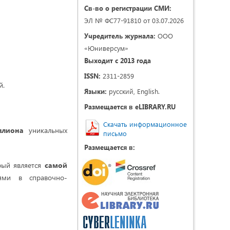
Св-во о регистрации СМИ:
ЭЛ № ФС77-91810 от 03.07.2026
Учредитель журнала:
ООО
«Юниверсум»
Выходит с 2013 года
ISSN:
2311-2859
й.
Языки:
русский, English.
Размещается в eLIBRARY.RU
Скачать информационное
ллиона
уникальных
письмо
Размещается в:
рый является
самой
ями в справочно-