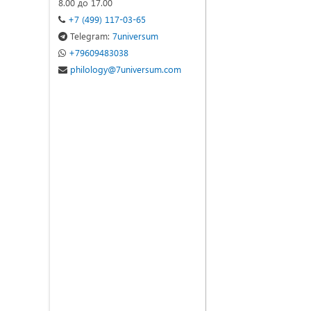
8.00 до 17.00
+7 (499) 117-03-65
Telegram:
7universum
+79609483038
philology@7universum.com