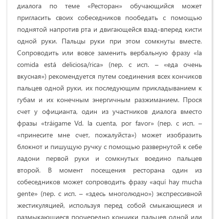
диалога по теме «Ресторан» обучающийся может
пригласить своих собеседников пообедать с помощью
поднятой напротив рта и двигающейся взад-вперед кисти
одной руки. Пальцы руки при этом сомкнуты вместе.
Сопроводить или вовсе заменить вербальную фразу «la
comida está deliciosa/rica» (пер. с исп. – «еда очень
вкусная») рекомендуется путем соединения всех кончиков
пальцев одной руки, их последующим прикладыванием к
губам и их конечным энергичным разжиманием. Прося
счет у официанта, один из участников диалога вместо
фразы «tráigame Vd. la cuenta, por favor» (пер. с исп. –
«принесите мне счет, пожалуйста») может изобразить
блокнот и пишущую ручку с помощью развернутой к себе
ладони первой руки и сомкнутых воедино пальцев
второй. В момент посещения ресторана один из
собеседников может сопроводить фразу «aquí hay mucha
gente» (пер. с исп. – «здесь многолюдно») экспрессивной
жестикуляцией, используя перед собой смыкающиеся и
размыкающиеся поочередно кончики пальцев одной или