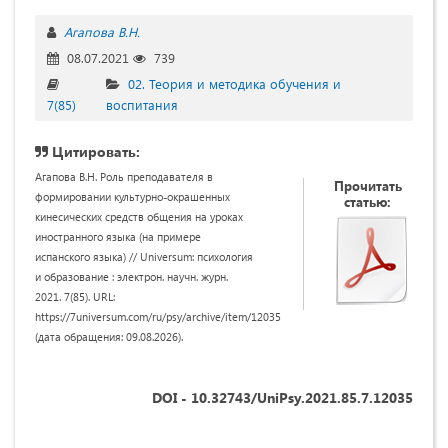
Агапова В.Н.
08.07.2021
739
02. Теория и методика обучения и
7(85)
воспитания
Цитировать:
Агапова В.Н. Роль преподавателя в
Прочитать
формировании культурно-окрашенных
статью:
кинесических средств общения на уроках
иностранного языка (на примере
испанского языка) // Universum: психология
и образование : электрон. научн. журн.
2021. 7(85). URL:
https://7universum.com/ru/psy/archive/item/12035
(дата обращения: 09.08.2026).
DOI - 10.32743/UniPsy.2021.85.7.12035