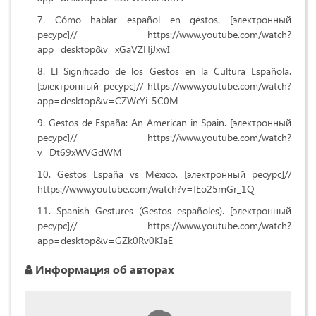
Cómo hablar español en gestos. [электронный
ресурс]// https://www.youtube.com/watch?
app=desktop&v=xGaVZHjJxwI
El Significado de los Gestos en la Cultura Española.
[электронный ресурс]// https://www.youtube.com/watch?
app=desktop&v=CZWcYi-5C0M
Gestos de España: An American in Spain. [электронный
ресурс]// https://www.youtube.com/watch?
v=Dt69xWVGdWM
Gestos España vs México. [электронный ресурс]//
https://www.youtube.com/watch?v=fEo25mGr_1Q
Spanish Gestures (Gestos españoles). [электронный
ресурс]// https://www.youtube.com/watch?
app=desktop&v=GZk0Rv0KIaE
Информация об авторах