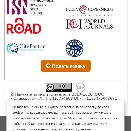
Подать заявку
© Научные журналы Universum, 2013-2026 (ООО
«Юниверсум») ИНН: 5410074608 ОГРН: 1185476048691
Это произведение доступно по
лицензии Creative
Commons « Attribution» («Атрибуция») 4.0
Оставаясь на сайте, вы даете согласие на обработку файлов
Непортированная
.
cookie, пользовательских данных, собираемых, в том числе с
использованием сервисов Яндекс.Метрика, в целях обеспечения
Политика обработки персональных данных
работы сайта, проведения статистических исследований и
обзоров. Если вы не хотите, чтобы ваши данные
Договор оферты