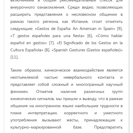
внеурочного ознакомления. Среди видео, позволяющих
расширить представления о несловесном общении в
рамках такого региона, как Испания, стоит отметить
следующие: «Gestos de España: An American in Spain» [9],
«7 gestos españoles para una fiesta» [6], «Cómo hablar
español en gestos» [7], «El Significado de los Gestos en la
Cultura Española» [8], «Spanish Gestures (Gestos españoles)»
[11].
Таким образом, кинесическое взаимодействие является
неотъемлемой частью невербального контакта и
представляет собой сложный и многогранный научный
феномен. Отметив наличие различных групп
кинесических сигналов, мы пришли к выводу, что в рамках
общения на иностранном языке наибольшие трудности в
плане интерпретации, корректного и уместного
употребления вызывают жесты, принадлежащие к
культурно-маркированной базе. Предотвратить