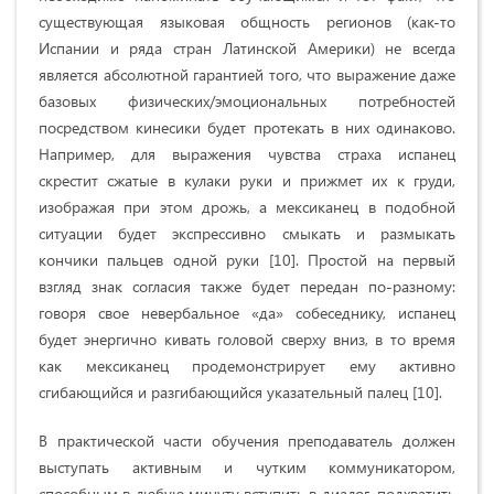
существующая языковая общность регионов (как-то
Испании и ряда стран Латинской Америки) не всегда
является абсолютной гарантией того, что выражение даже
базовых физических/эмоциональных потребностей
посредством кинесики будет протекать в них одинаково.
Например, для выражения чувства страха испанец
скрестит сжатые в кулаки руки и прижмет их к груди,
изображая при этом дрожь, а мексиканец в подобной
ситуации будет экспрессивно смыкать и размыкать
кончики пальцев одной руки [10]. Простой на первый
взгляд знак согласия также будет передан по-разному:
говоря свое невербальное «да» собеседнику, испанец
будет энергично кивать головой сверху вниз, в то время
как мексиканец продемонстрирует ему активно
сгибающийся и разгибающийся указательный палец [10].
В практической части обучения преподаватель должен
выступать активным и чутким коммуникатором,
способным в любую минуту вступить в диалог, подхватить