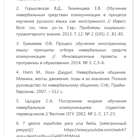
Горьковская В.Д., Тюменцева Е.В. Обучение
невербальным средствам коммуникации в процессе
изучения русского языка как иностранного // Извест.
Волг. гос. техн. ун-та. Сер.: Проблемы социально-
гуманитарного знания. 2013. Т. 12. № 2 (105). C. 81-85.
Еремеева О.В. Процесс обучения иностранному
языку: принципы отбора невербальных средств
коммуникации // Инновационные проекты и
программы в образовании. 2014. № 5. C.3-6.
Нэпп М., Холл Джудит. Невербальное общение.
Мимика, жесты, движения, позы и их значения. Полное
руководство по невербальному общению. Спб.: Прайм-
Еврознак, 2007. – 512 с.
Цыцура С.А. Построение модели обучения
невербальным коммуникациям студентов-
переводчиков // Вестник ОГУ. 2002. № 1. C. 17-23.
7 gestos españoles para una fiesta. [электронный
ресурс]// https://www.youtube.com/watch?
app=desktop&v=sGeWOXfzMm4