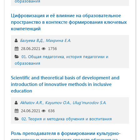
образования
Цифровизация и её влияние на образовательное
пространство в контексте формирования ключевых
компетенций
Балуева В.Д.
Махрина Е.А.
28.06.2021
1756
01. Общая педагогика, история педагогики и
образования
Scientific and theoretical basis of development and
introduction of innovative methods in inclusive
education
Akhatov A.R.
Kayumov O.A.
Ulug'murodov S.A.
24.06.2021
636
02. Теория и методика обучения и воспитания
Роль преподавателя в формировании культурно-
окрашенных кинесических средств общения на