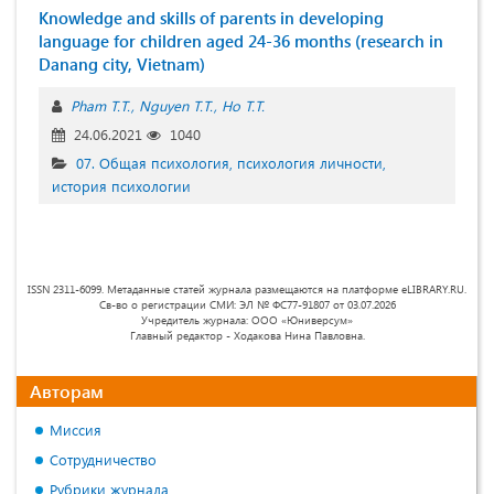
Knowledge and skills of parents in developing
language for children aged 24-36 months (research in
Danang city, Vietnam)
Pham T.T.
Nguyen T.T.
Ho T.T.
24.06.2021
1040
07. Общая психология, психология личности,
история психологии
ISSN 2311-6099. Метаданные статей журнала размещаются на платформе eLIBRARY.RU.
Св-во о регистрации СМИ: ЭЛ № ФС77-91807 от 03.07.2026
Учредитель журнала: ООО «Юниверсум»
Главный редактор - Ходакова Нина Павловна.
Авторам
Миссия
Сотрудничество
Рубрики журнала