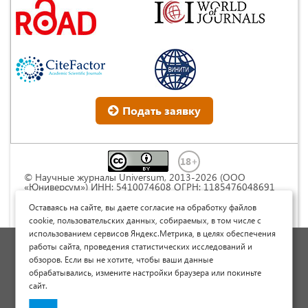
Подать заявку
© Научные журналы Universum, 2013-2026 (ООО
«Юниверсум») ИНН: 5410074608 ОГРН: 1185476048691
Это произведение доступно по
лицензии Creative
Commons « Attribution» («Атрибуция») 4.0
Оставаясь на сайте, вы даете согласие на обработку файлов
Непортированная
.
cookie, пользовательских данных, собираемых, в том числе с
использованием сервисов Яндекс.Метрика, в целях обеспечения
Политика обработки персональных данных
работы сайта, проведения статистических исследований и
обзоров. Если вы не хотите, чтобы ваши данные
Договор оферты
обрабатывались, измените настройки браузера или покиньте
Опубликовать научную статью
сайт.
Сайт научных статей и публикаций