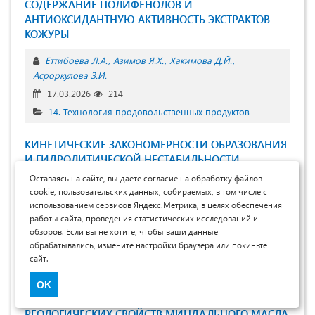
СОДЕРЖАНИЕ ПОЛИФЕНОЛОВ И
АНТИОКСИДАНТНУЮ АКТИВНОСТЬ ЭКСТРАКТОВ
КОЖУРЫ
Еттибоева Л.А.
Азимов Я.Х.
Хакимова Д.Й.
Асроркулова З.И.
17.03.2026
214
14. Технология продовольственных продуктов
КИНЕТИЧЕСКИЕ ЗАКОНОМЕРНОСТИ ОБРАЗОВАНИЯ
И ГИДРОЛИТИЧЕСКОЙ НЕСТАБИЛЬНОСТИ
АМИНОПРОИЗВОДНЫХ ГОССИПОЛА В РАЗЛИЧНЫХ
Оставаясь на сайте, вы даете согласие на обработку файлов
СРЕДАХ И АНАЛИЗ ФАКТОРОВ ВЛИЯНИЯ
cookie, пользовательских данных, собираемых, в том числе с
использованием сервисов Яндекс.Метрика, в целях обеспечения
Юсупов Б.А.
Азимов Я.Х.
Хакимова Д.Й.
Ким В.В.
работы сайта, проведения статистических исследований и
обзоров. Если вы не хотите, чтобы ваши данные
17.03.2026
225
обрабатывались, измените настройки браузера или покиньте
14. Технология продовольственных продуктов
сайт.
ИССЛЕДОВАНИЕ ПОКАЗАТЕЛЯ ПРЕЛОМЛЕНИЯ,
OK
ВЯЗКОСТИ И ТЕМПЕРАТУРНОЙ ЗАВИСИМОСТИ
РЕОЛОГИЧЕСКИХ СВОЙСТВ МИНДАЛЬНОГО МАСЛА