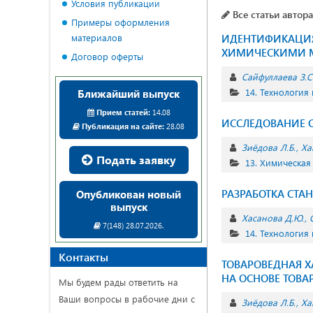
Условия публикации
Все статьи автора
Примеры оформления
материалов
ИДЕНТИФИКАЦИЯ 
ХИМИЧЕСКИМИ 
Договор оферты
Сайфуллаева З.С
14. Технология
Ближайший выпуск
Прием статей:
14.08
ИССЛЕДОВАНИЕ 
Публикация на сайте:
28.08
Зиёдова Л.Б.
Ха
Подать заявку
13. Химическая
РАЗРАБОТКА СТА
Опубликован новый
выпуск
Хасанова Д.Ю.
7(148) 28.07.2026.
14. Технология
Контакты
ТОВАРОВЕДНАЯ 
НА ОСНОВЕ ТОВ
Мы будем рады ответить на
Ваши вопросы в рабочие дни с
Зиёдова Л.Б.
Ха