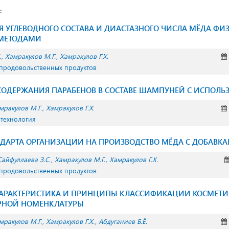
:
УГЛЕВОДНОГО СОСТАВА И ДИАСТАЗНОГО ЧИСЛА МЁДА ФИ
МЕТОДАМИ
.
Хамракулов М.Г.
Хамракулов Г.Х.
 продовольственных продуктов
СОДЕРЖАНИЯ ПАРАБЕНОВ В СОСТАВЕ ШАМПУНЕЙ С ИСПОЛЬ
мракулов М.Г.
Хамракулов Г.Х.
 технология
НДАРТА ОРГАНИЗАЦИИ НА ПРОИЗВОДСТВО МЁДА С ДОБАВКА
Сайфуллаева З.С.
Хамракулов М.Г.
Хамракулов Г.Х.
 продовольственных продуктов
ХАРАКТЕРИСТИКА И ПРИНЦИПЫ КЛАССИФИКАЦИИ КОСМЕТИ
АРНОЙ НОМЕНКЛАТУРЫ
мракулов М.Г.
Хамракулов Г.Х.
Абдуганиев Б.Ё.