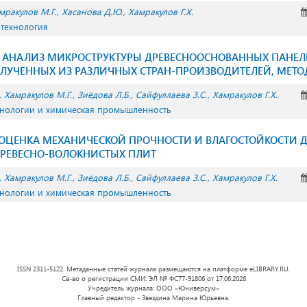
мракулов М.Г.
Хасанова Д.Ю.
Хамракулов Г.Х.
 технология
 АНАЛИЗ МИКРОСТРУКТУРЫ ДРЕВЕСНООСНОВАННЫХ ПАНЕ
ОЛУЧЕННЫХ ИЗ РАЗЛИЧНЫХ СТРАН-ПРОИЗВОДИТЕЛЕЙ, МЕТ
Хамракулов М.Г.
Зиёдова Л.Б.
Сайфуллаева З.С.
Хамракулов Г.Х.
хнологии и химическая промышленность
ОЦЕНКА МЕХАНИЧЕСКОЙ ПРОЧНОСТИ И ВЛАГОСТОЙКОСТИ Д
ДРЕВЕСНО-ВОЛОКНИСТЫХ ПЛИТ
Хамракулов М.Г.
Зиёдова Л.Б.
Сайфуллаева З.С.
Хамракулов Г.Х.
хнологии и химическая промышленность
ISSN 2311-5122. Метаданные статей журнала размещаются на платформе eLIBRARY.RU.
Св-во о регистрации СМИ: ЭЛ № ФС77-91806 от 17.06.2026
Учредитель журнала: ООО «Юниверсум»
Главный редактор - Звездина Марина Юрьевна.