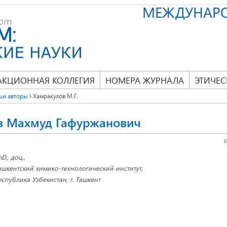
МЕЖДУНАР
АКЦИОННАЯ КОЛЛЕГИЯ
НОМЕРА ЖУРНАЛА
ЭТИЧЕС
ши авторы
Хамракулов М.Г.
в Махмуд Гафуржанович
hD., доц.,
ашкентский химико-технологический институт,
еспублика Узбекистан, г. Ташкент