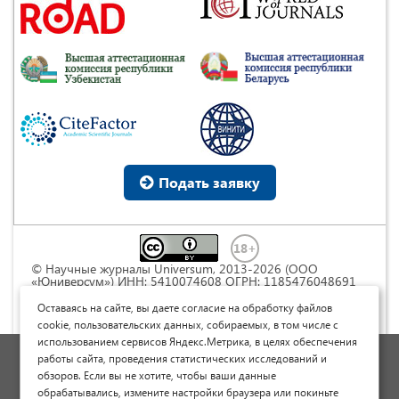
Подать заявку
© Научные журналы Universum, 2013-2026 (ООО
«Юниверсум») ИНН: 5410074608 ОГРН: 1185476048691
Это произведение доступно по
лицензии Creative
Commons « Attribution» («Атрибуция») 4.0
Оставаясь на сайте, вы даете согласие на обработку файлов
Непортированная
.
cookie, пользовательских данных, собираемых, в том числе с
использованием сервисов Яндекс.Метрика, в целях обеспечения
Политика обработки персональных данных
работы сайта, проведения статистических исследований и
обзоров. Если вы не хотите, чтобы ваши данные
Договор оферты
обрабатывались, измените настройки браузера или покиньте