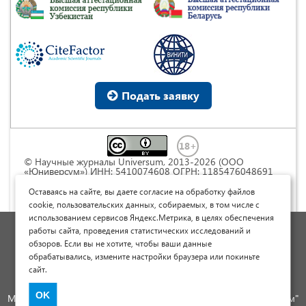
Подать заявку
© Научные журналы Universum, 2013-2026 (ООО
«Юниверсум») ИНН: 5410074608 ОГРН: 1185476048691
Это произведение доступно по
лицензии Creative
Commons « Attribution» («Атрибуция») 4.0
Оставаясь на сайте, вы даете согласие на обработку файлов
Непортированная
.
cookie, пользовательских данных, собираемых, в том числе с
использованием сервисов Яндекс.Метрика, в целях обеспечения
Политика обработки персональных данных
работы сайта, проведения статистических исследований и
обзоров. Если вы не хотите, чтобы ваши данные
Договор оферты
обрабатывались, измените настройки браузера или покиньте
Опубликовать научную статью
сайт.
Сайт научных статей и публикаций
OK
Международный научно-исследовательский журнал "Юниверсум"