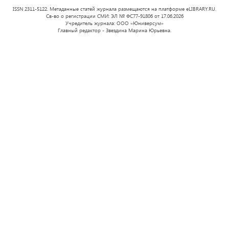
ISSN 2311-5122. Метаданные статей журнала размещаются на платформе eLIBRARY.RU.
Св-во о регистрации СМИ: ЭЛ № ФС77-91806 от 17.06.2026
Учредитель журнала: ООО «Юниверсум»
Главный редактор - Звездина Марина Юрьевна.