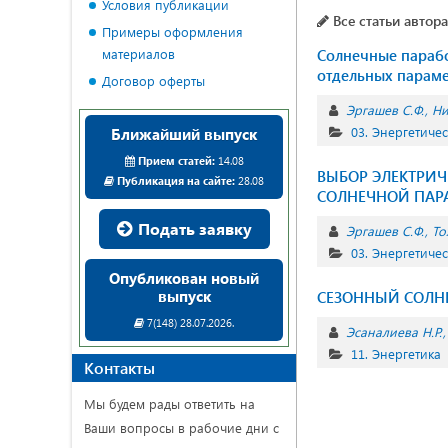
Условия публикации
Все статьи автора
Примеры оформления
материалов
Солнечные парабо
отдельных парам
Договор оферты
Эргашев С.Ф.
Ни
03. Энергетиче
Ближайший выпуск
Прием статей:
14.08
ВЫБОР ЭЛЕКТРИЧ
Публикация на сайте:
28.08
СОЛНЕЧНОЙ ПАР
Подать заявку
Эргашев С.Ф.
То
03. Энергетиче
Опубликован новый
выпуск
СЕЗОННЫЙ СОЛН
7(148) 28.07.2026.
Эсaналиева Н.Р.
11. Энергетика
Контакты
Мы будем рады ответить на
Ваши вопросы в рабочие дни с