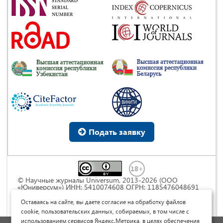
Подать заявку
© Научные журналы Universum, 2013-2026 (ООО
«Юниверсум») ИНН: 5410074608 ОГРН: 1185476048691
Это произведение доступно по
лицензии Creative
Commons « Attribution» («Атрибуция») 4.0
Оставаясь на сайте, вы даете согласие на обработку файлов
Непортированная
.
cookie, пользовательских данных, собираемых, в том числе с
использованием сервисов Яндекс.Метрика, в целях обеспечения