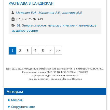
РАСПЛАВА В Г.АНДИЖАН
Матюхин В.И.
Матюхина А.В.
Косимов Д.Д.
02.06.2025
419
03. Энергетическое, металлургическое и химическое
машиностроение
1
2
3
4
5
>
>>
ISSN 2311-5122. Метаданные статей журнала размещаются на платформе eLIBRARY.RU.
Св-во о регистрации СМИ: ЭЛ № ФС77-91806 от 17.06.2026
Учредитель журнала: ООО «Юниверсум»
Главный редактор - Звездина Марина Юрьевна.
Авторам
Миссия
Сотрудничество