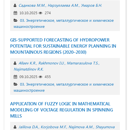
Садикова М.М.
Нарзуллаева А.М.
Умаров Б.Н.
10.10.2025
274
03. Энергетическое, металлургическое и химическое
машиностроение
GIS-SUPPORTED FORECASTING OF HYDROPOWER
POTENTIAL FOR SUSTAINABLE ENERGY PLANNING IN
MOUNTAINOUS REGIONS (2020–2030)
Allaev K.R.
Rakhmonov I.U.
Mamarasulova T.S.
Najimatdinov R.K.
09.10.2025
455
03. Энергетическое, металлургическое и химическое
машиностроение
APPLICATION OF FUZZY LOGIC IN MATHEMATICAL
MODELING OF VOLTAGE REGULATION IN SPINNING
MILLS
Jalilova D.A.
Korjobova M.F.
Najimova A.M.
Shayumova