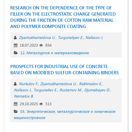
RESEARCH ON THE DEPENDENCE OF THE TYPE OF
FILLER ON THE ELECTROSTATIC CHARGE GENERATED
DURING THE FRICTION OF COTTON RAW MATERIAL
AND POLYMER COMPOSITE COATING
Ziyamukhamedova U.
Turgunaliyev E.
Nafasov J.
18.07.2023
654
12. Металлургия и материаловедение
PROSPECTS FOR INDUSTRIAL USE OF CONCRETE
BASED ON MODIFIED SULFUR-CONTAINING BINDERS
Nurkulov F.
Ziyamukhamedova U.
Rakhmatov E.
Nafasov J.
Turgunaliev E.
Rustamov M.
Djumabayev D.
Nematov B.
29.10.2025
513
03. Энергетическое, металлургическое и химическое
машиностроение