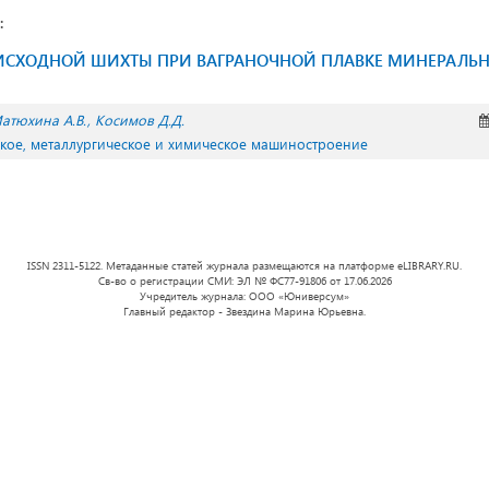
:
 ИСХОДНОЙ ШИХТЫ ПРИ ВАГРАНОЧНОЙ ПЛАВКЕ МИНЕРАЛЬН
атюхина А.В.
Косимов Д.Д.
ское, металлургическое и химическое машиностроение
ISSN 2311-5122. Метаданные статей журнала размещаются на платформе eLIBRARY.RU.
Св-во о регистрации СМИ: ЭЛ № ФС77-91806 от 17.06.2026
Учредитель журнала: ООО «Юниверсум»
Главный редактор - Звездина Марина Юрьевна.