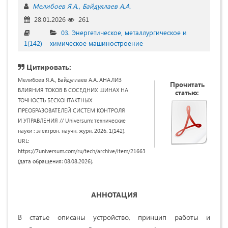
Мелибоев Я.А.
Байдуллаев А.А.
28.01.2026
261
03. Энергетическое, металлургическое и
1(142)
химическое машиностроение
Цитировать:
Мелибоев Я.А., Байдуллаев А.А. АНАЛИЗ
Прочитать
ВЛИЯНИЯ ТОКОВ В СОСЕДНИХ ШИНАХ НА
статью:
ТОЧНОСТЬ БЕСКОНТАКТНЫХ
ПРЕОБРАЗОВАТЕЛЕЙ СИСТЕМ КОНТРОЛЯ
И УПРАВЛЕНИЯ // Universum: технические
науки : электрон. научн. журн. 2026. 1(142).
URL:
https://7universum.com/ru/tech/archive/item/21663
(дата обращения: 08.08.2026).
АННОТАЦИЯ
В статье описаны устройство, принцип работы и