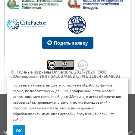
Подать заявку
© Научные журналы Universum, 2013-2026 (ООО
«Юниверсум») ИНН: 5410074608 ОГРН: 1185476048691
Это произведение доступно по
лицензии Creative
Commons « Attribution» («Атрибуция») 4.0
Оставаясь на сайте, вы даете согласие на обработку файлов
Непортированная
.
cookie, пользовательских данных, собираемых, в том числе с
использованием сервисов Яндекс.Метрика, в целях обеспечения
Политика обработки персональных данных
работы сайта, проведения статистических исследований и
обзоров. Если вы не хотите, чтобы ваши данные
Договор оферты
обрабатывались, измените настройки браузера или покиньте
Опубликовать научную статью
сайт.
Сайт научных статей и публикаций
OK
Международный научно-исследовательский журнал "Юниверсум"