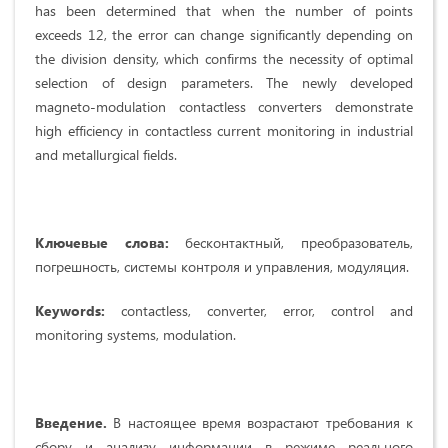
has been determined that when the number of points
exceeds 12, the error can change significantly depending on
the division density, which confirms the necessity of optimal
selection of design parameters. The newly developed
magneto-modulation contactless converters demonstrate
high efficiency in contactless current monitoring in industrial
and metallurgical fields.
Ключевые слова:
бесконтактный, преобразователь,
погрешность, системы контроля и управления, модуляция.
Keywords:
contactless, converter, error, control and
monitoring systems, modulation.
Введение.
В настоящее время возрастают требования к
сбору и анализу информации в режиме реального