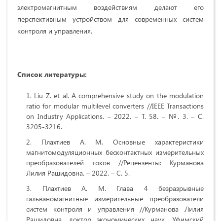
электромагнитным воздействиям делают его
перспективным устройством для современных систем
контроля и управления.
Список литературы
:
Liu Z. et al. A comprehensive study on the modulation
ratio for modular multilevel converters //IEEE Transactions
on Industry Applications. – 2022. –
Т
. 58. – №.
3. – С.
3205-3216.
Плахтиев А. М. Основные характеристики
магнитомодуляционных бесконтактных измерительных
преобразователей токов //Рецензенты: Курманова
Лилия Рашидовна. – 2022. – С. 5.
Плахтиев А. М. Глава 4 безразрывные
гальваномагнитные измерительные преобразователи
систем контроля и управления //Курманова Лилия
Рашидовна, доктор экономических наук, Уфимский