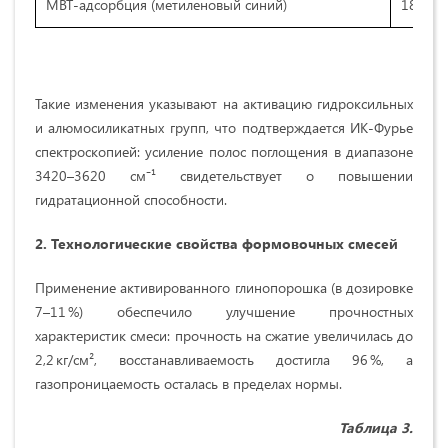
MBT-адсорбция (метиленовый синий)
180 мг/
Такие изменения указывают на активацию гидроксильных
и алюмосиликатных групп, что подтверждается ИК-Фурье
спектроскопией: усиление полос поглощения в диапазоне
3420–3620 см⁻¹ свидетельствует о повышении
гидратационной способности.
2. Технологические свойства формовочных смесей
Применение активированного глинопорошка (в дозировке
7–11 %) обеспечило улучшение прочностных
характеристик смеси: прочность на сжатие увеличилась до
2,2 кг/см², восстанавливаемость достигла 96 %, а
газопроницаемость осталась в пределах нормы.
Таблица 3.