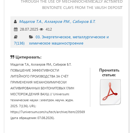
THROUGH THE USE OF MECHANOCHEMICALLY ACTIVATED
BENTONITE CLAYS FROM THE VAUSH DEPOSIT
Мадатов Т.А.
Аллаяров Р.М.
Сабиров Б.Т.
28.07.2025
412
03. Энергетическое, металлургическое и
7(136)
химическое машиностроение
Цитировать:
Мадатов Т.А., Аллаяров Р.М., Сабиров Б.Т.
Прочитать
ПОВЫШЕНИЕ ЭФФЕКТИВНОСТИ
статью:
ЛИТЕЙНОГО ПРОИЗВОДСТВА ЗА СЧЁТ
ПРИМЕНЕНИЯ МЕХАНОХИМИЧЕСКИ
АКТИВИРОВАННЫХ БЕНТОНИТОВЫХ ГЛИН
МЕСТОРОЖДЕНИЯ ВАУШ // Universum:
технические науки : электрон. научн. журн.
2025. 7(136). URL:
https://7universum.com/ru/tech/archive/item/20569
(дата обращения: 07.08.2026).