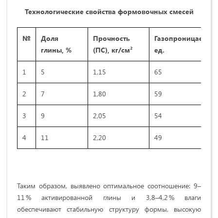
Технологические свойства формовочных смесей
№
Доля
Прочность
Газопроницаемост
глины, %
(ПС), кг/см²
ед.
1
5
1,15
65
2
7
1,80
59
3
9
2,05
54
4
11
2,20
49
Таким образом, выявлено оптимальное соотношение: 9–
11 % активированной глины и 3,8–4,2 % влаги
обеспечивают стабильную структуру формы, высокую