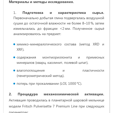
Материалы и методы исследования
.
Подготовка и характеристика сырья.
Первоначально добытая глина подвергалась воздушной
сушке до остаточной влажности не более 8–10 %, затем
измельчалась до фракции <2 мм. Полученное сырьё
анализировалось на предмет:
химико-минералогического состава (метод XRD и
XRF),
содержания монтмориллонита и примесных
минералов (кварц, каолинит, полевой шпат),
влагопоглощения и пластичности
(пенетрометрический метод),
потерь при прокаливании (LOI, 1000 °C).
2. Процедура механохимической активации.
Активация проводилась в планетарной шаровой мельнице
модели Fritsch Pulverisette 7 Premium Line при следующих
параметрах: