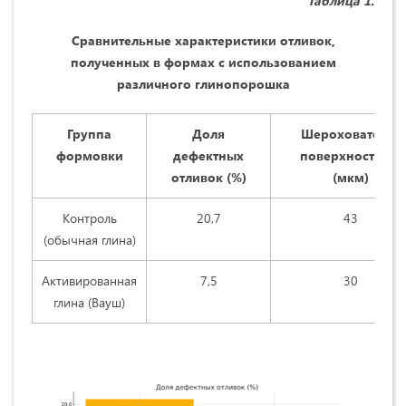
Таблица 1.
Сравнительные характеристики отливок,
полученных в формах с использованием
различного глинопорошка
Группа
Доля
Шероховатость
формовки
дефектных
поверхности Ra
отливок (%)
(мкм)
Контроль
20,7
43
(обычная глина)
Активированная
7,5
30
глина (Вауш)