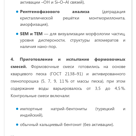
активации –OH и Si–O–Al связей),
Рентгенофазового анализа
(деградация
кристаллической решётки монтмориллонита,
аморфизация),
SEM
и
TEM
— для визуализации морфологии частиц,
уровня дисперсности, структуры агломератов и
наличия нано-пор.
4. Приготовление и испытание формовочных
смесей.
Формовочные смеси готовились на основе
кварцевого песка (ГОСТ 2138–91) и активированного
глинопорошка (5, 7, 9, 11 % от массы песка), при этом
содержание воды варьировалось от 3,5 до 4,5 %.
Контрольные смеси включали:
импортные натрий-бентониты (турецкий и
индийский),
обычный кальциевый бентонит (без активации).