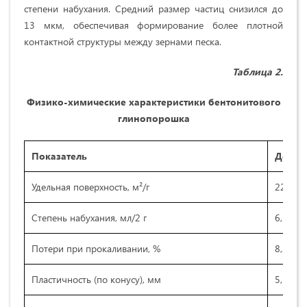
степени набухания. Средний размер частиц снизился до
13 мкм, обеспечивая формирование более плотной
контактной структуры между зернами песка.
Таблица 2.
Физико-химические характеристики бентонитового
глинопорошка
Показатель
До ак
Удельная поверхность, м²/г
22
Степень набухания, мл/2 г
6,5
Потери при прокаливании, %
8,2
Пластичность (по конусу), мм
5,3