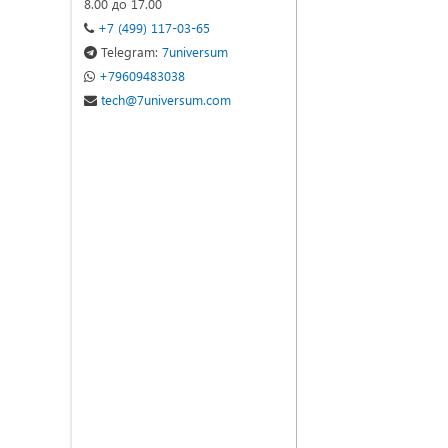
8.00 до 17.00
+7 (499) 117-03-65
Telegram:
7universum
+79609483038
tech@7universum.com