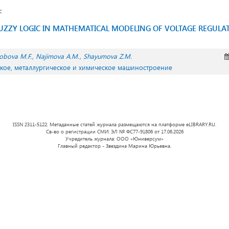
:
FUZZY LOGIC IN MATHEMATICAL MODELING OF VOLTAGE REGULAT
obova M.F.
Najimova A.M.
Shayumova Z.M.
ское, металлургическое и химическое машиностроение
ISSN 2311-5122. Метаданные статей журнала размещаются на платформе eLIBRARY.RU.
Св-во о регистрации СМИ: ЭЛ № ФС77-91806 от 17.06.2026
Учредитель журнала: ООО «Юниверсум»
Главный редактор - Звездина Марина Юрьевна.