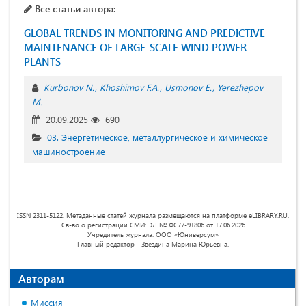
Все статьи автора:
GLOBAL TRENDS IN MONITORING AND PREDICTIVE
MAINTENANCE OF LARGE-SCALE WIND POWER
PLANTS
Kurbonov N.
Khoshimov F.A.
Usmonov E.
Yerezhepov
M.
20.09.2025
690
03. Энергетическое, металлургическое и химическое
машиностроение
ISSN 2311-5122. Метаданные статей журнала размещаются на платформе eLIBRARY.RU.
Св-во о регистрации СМИ: ЭЛ № ФС77-91806 от 17.06.2026
Учредитель журнала: ООО «Юниверсум»
Главный редактор - Звездина Марина Юрьевна.
Авторам
Миссия