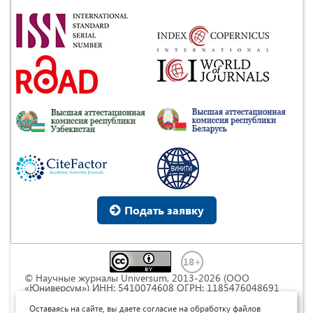
Подать заявку
© Научные журналы Universum, 2013-2026 (ООО
«Юниверсум») ИНН: 5410074608 ОГРН: 1185476048691
Это произведение доступно по
лицензии Creative
Commons « Attribution» («Атрибуция») 4.0
Оставаясь на сайте, вы даете согласие на обработку файлов