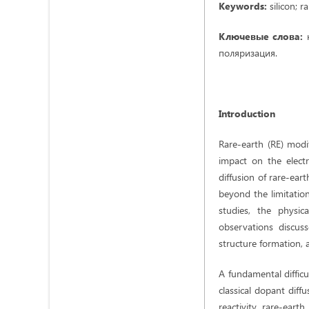
Keywords:
silicon; r
Ключевые слова:
поляризация.
Introduction
Rare-earth (RE) modif
impact on the electr
diffusion of rare-ear
beyond the limitation
studies, the physic
observations discuss
structure formation, a
A fundamental difficul
classical dopant diff
reactivity, rare-eart