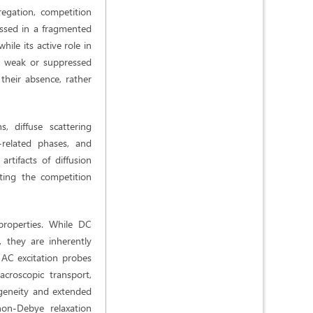
regation, competition
ssed in a fragmented
ile its active role in
ly, weak or suppressed
their absence, rather
s, diffuse scattering
-related phases, and
rtifacts of diffusion
ecting the competition
properties. While DC
 they are inherently
, AC excitation probes
croscopic transport,
ogeneity and extended
 non-Debye relaxation