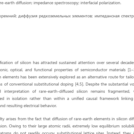
are-earth diffusion; impedance spectroscopy; interfacial polarization.
кремний; диффузия редкоземельных элементов; импедансная спектр
ication of silicon has attracted sustained attention over several decade
onic, optical, and functional properties of semiconductor materials [1
th elements has been extensively explored as an alternative route for tailor
s of conventional substitutional doping [4,5]. Despite the substantial 
al interpretation of rare-earth-diffused silicon remains fragmented
ed in isolation rather than within a unified causal framework linking 
nd resulting electrical behavior.
ty arises from the fact that diffusion of rare-earth elements in silicon dif
usion. Owing to their large atomic radii, extremely low equilibrium solubil
h atoms do not readily occupy substitutional lattice sites. Instead, they 