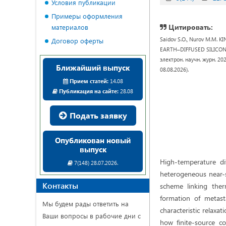
Условия публикации
Примеры оформления
Цитировать:
материалов
Saidov S.O., Nurov M.M
Договор оферты
EARTH–DIFFUSED SILICON 
электрон. научн. журн. 20
Ближайший выпуск
08.08.2026).
Прием статей:
14.08
Публикация на сайте:
28.08
Подать заявку
Опубликован новый
выпуск
High-temperature dif
7(148) 28.07.2026.
heterogeneous near-su
Контакты
scheme linking ther
formation of metast
Мы будем рады ответить на
characteristic relaxa
Ваши вопросы в рабочие дни с
how finite-source c