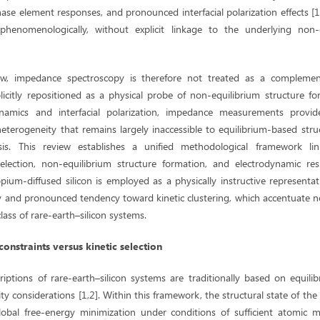
ase element responses, and pronounced interfacial polarization effects [
phenomenologically, without explicit linkage to the underlying non-e
ew, impedance spectroscopy is therefore not treated as a complement
licitly repositioned as a physical probe of non-equilibrium structure f
ynamics and interfacial polarization, impedance measurements provide
d heterogeneity that remains largely inaccessible to equilibrium-based str
is. This review establishes a unified methodological framework l
 selection, non-equilibrium structure formation, and electrodynamic re
opium-diffused silicon is employed as a physically instructive representa
y and pronounced tendency toward kinetic clustering, which accentuate n
ss of rare-earth–silicon systems.
nstraints versus kinetic selection
ptions of rare-earth–silicon systems are traditionally based on equil
ity considerations [1,2]. Within this framework, the structural state of th
obal free-energy minimization under conditions of sufficient atomic m