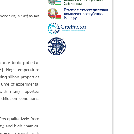
оскопия; межфазная
s due to its potential
–3]. High-temperature
ing silicon properties
volume of experimental
, with many reported
diffusion conditions,
fers qualitatively from
ity, and high chemical
interact strongly with