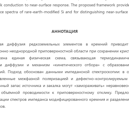
k conduction to near-surface response. The proposed framework provides 
ce spectra of rare-earth-modified Si and for distinguishing near-surface
АННОТАЦИЯ
ная диффузия редкоземельных элементов в кремний привод
ронно неоднородной приповерхностной области при сохранении крис
ена единая физическая схема, связывающая термодинамиче
ти диффузии и механизм «кинетического отбора» с образовани
ий. Подход обоснован данными импедансной спектроскопии: в с
ловленные межфазной поляризацией и дефектно-контролируемым 
чный запас источника и закалка могут «замораживать» неравнове
 объёмной проводимости к приповерхностному отклику. Предло
тации спектров импеданса модифицированного кремния и разделени
ов.