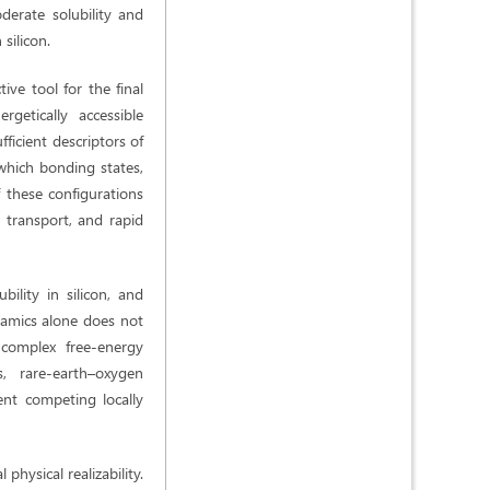
derate solubility and
silicon.
ive tool for the final
getically accessible
ficient descriptors of
 which bonding states,
 these configurations
d transport, and rapid
ility in silicon, and
ynamics alone does not
 complex free-energy
s, rare-earth–oxygen
sent competing locally
physical realizability.