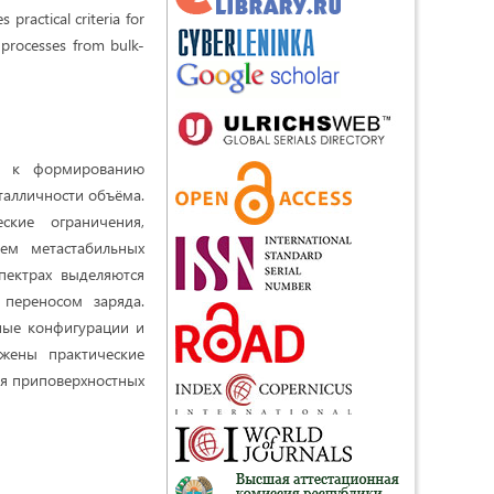
practical criteria for
 processes from bulk-
ит к формированию
талличности объёма.
ские ограничения,
ем метастабильных
пектрах выделяются
переносом заряда.
сные конфигурации и
жены практические
я приповерхностных