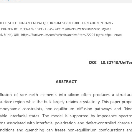
. KINETIC SELECTION AND NON-EQUILIBRIUM STRUCTURE FORMATION IN RARE-
PROBED BY IMPEDANCE SPECTROSCOPY // Universum: технические науки :
26. 3(144). URL: https://7universum.com/ru/tech/archive/item/22205 (дата обращения:
DOI - 10.32743/UniTe
ABSTRACT
fusion of rare-earth elements into silicon often produces a structural
rface region while the bulk largely retains crystallinity. This paper propo
modynamic constraints, non-equilibrium diffusion pathways and “kinet
able interfacial states. The model is supported by impedance spectro
tions associated with interfacial polarization and defect-controlled charge
onditions and quenching can freeze non-equilibrium configurations an