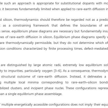
ile such an approach is appropriate for substitutional dopants with mo
, it becomes fundamentally limited when applied to rare-earth diffusion in 
d silicon, thermodynamics should therefore be regarded not as a predict
ut as a constraining framework that defines the boundaries of ener
is sense, equilibrium phase diagrams are necessary but fundamentally insuf
es of rare-earth diffusion in silicon. Equilibrium phase diagrams specify
 are thermodynamically permissible, but they do not determine which of
sion conditions characterized by finite processing times, defect-mediate
are distinguished by large atomic radii, extremely low equilibrium solub
ity to impurities, particularly oxygen [3–6]. As a consequence, thermod
 structural outcome of rare-earth diffusion. Instead, it delineates a
g multiple local minima corresponding to rare-earth–silicon bond
bilized clusters, and incipient phase nuclei. These configurations repre
than a single equilibrium phase assemblage.
multiple energetically accessible configurations does not imply their equal 