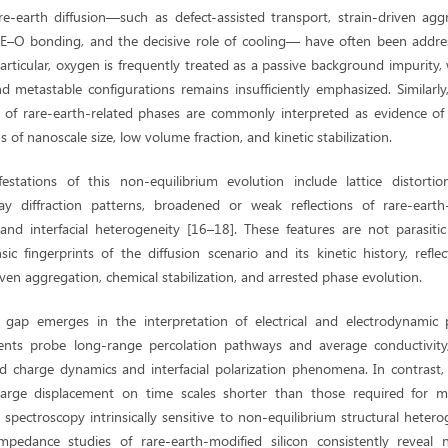
are-earth diffusion—such as defect-assisted transport, strain-driven agg
E–O bonding, and the decisive role of cooling— have often been addre
rticular, oxygen is frequently treated as a passive background impurity, wh
and metastable configurations remains insufficiently emphasized. Similar
es of rare-earth-related phases are commonly interpreted as evidence of 
 of nanoscale size, low volume fraction, and kinetic stabilization.
estations of this non-equilibrium evolution include lattice distortion
ray diffraction patterns, broadened or weak reflections of rare-earth
nd interfacial heterogeneity [16–18]. These features are not parasitic a
sic fingerprints of the diffusion scenario and its kinetic history, refl
ven aggregation, chemical stabilization, and arrested phase evolution.
l gap emerges in the interpretation of electrical and electrodynamic 
nts probe long-range percolation pathways and average conductivity,
zed charge dynamics and interfacial polarization phenomena. In contrast
charge displacement on time scales shorter than those required for ma
spectroscopy intrinsically sensitive to non-equilibrium structural heter
 Impedance studies of rare-earth-modified silicon consistently reveal