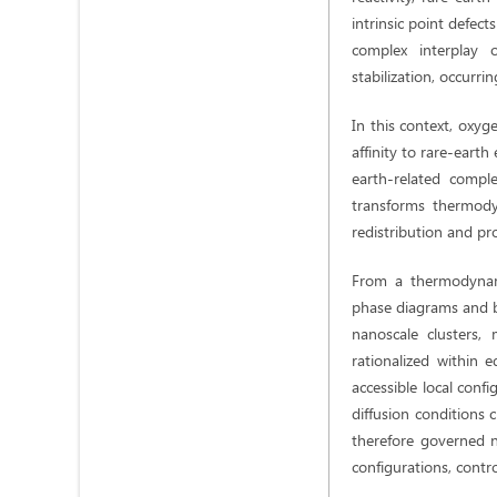
intrinsic point defect
complex interplay o
stabilization, occurr
In this context, oxyg
affinity to rare-eart
earth-related compl
transforms thermodyn
redistribution and pro
From a thermodynami
phase diagrams and b
nanoscale clusters,
rationalized within 
accessible local conf
diffusion conditions c
therefore governed n
configurations, contro