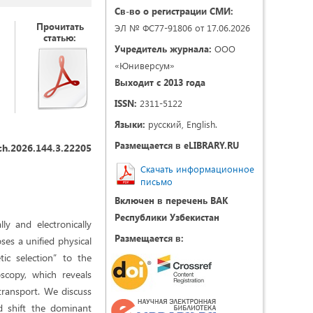
Св-во о регистрации СМИ:
Прочитать
ЭЛ № ФС77-91806 от 17.06.2026
статью:
Учредитель журнала:
ООО
«Юниверсум»
Выходит с 2013 года
ISSN:
2311-5122
Языки:
русский, English.
Размещается в eLIBRARY.RU
ch.2026.144.3.22205
Скачать информационное
письмо
Включен в перечень ВАК
Республики Узбекистан
ly and electronically
Размещается в:
ses a unified physical
ic selection” to the
scopy, which reveals
 transport. We discuss
d shift the dominant