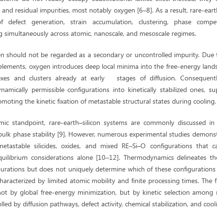
s and residual impurities, most notably oxygen [6–8]. As a result, rare-eart
f defect generation, strain accumulation, clustering, phase compe
ing simultaneously across atomic, nanoscale, and mesoscale regimes.
en should not be regarded as a secondary or uncontrolled impurity. Due 
h elements, oxygen introduces deep local minima into the free-energy landsc
exes and clusters already at early stages of diffusion. Consequently
amically permissible configurations into kinetically stabilized ones, s
moting the kinetic fixation of metastable structural states during cooling.
c standpoint, rare-earth–silicon systems are commonly discussed in 
ulk phase stability [9]. However, numerous experimental studies demonst
 metastable silicides, oxides, and mixed RE–Si–O configurations that 
equilibrium considerations alone [10–12]. Thermodynamics delineates the
igurations but does not uniquely determine which of these configurations 
haracterized by limited atomic mobility and finite processing times. The fi
ot by global free-energy minimization, but by kinetic selection among mu
lled by diffusion pathways, defect activity, chemical stabilization, and cool