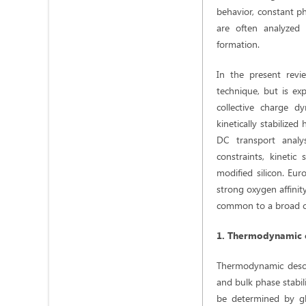
behavior, constant ph
are often analyzed 
formation.
In the present revi
technique, but is exp
collective charge d
kinetically stabilize
DC transport analys
constraints, kinetic
modified silicon. Eur
strong oxygen affinit
common to a broad cla
1. Thermodynamic co
Thermodynamic descri
and bulk phase stabil
be determined by gl