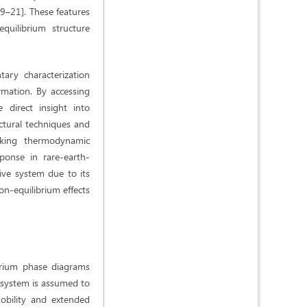
19–21]. These features
quilibrium structure
ary characterization
ormation. By accessing
 direct insight into
uctural techniques and
inking thermodynamic
sponse in rare-earth-
tive system due to its
on-equilibrium effects
ibrium phase diagrams
e system is assumed to
obility and extended