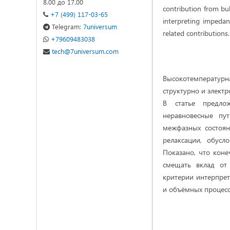
8.00 до 17.00
contribution from bul
+7 (499) 117-03-65
interpreting impedan
Telegram:
7universum
related contributions.
+79609483038
tech@7universum.com
Высокотемператур
структурно и элект
В статье предлож
неравновесные пу
межфазных состоян
релаксации, обус
Показано, что коне
смещать вклад от
критерии интерпре
и объёмных процесс