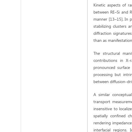
Kinetic aspects of r
between RE–Si and R
manner [13–15]. In pa
stabilizing clusters 
diffraction signatur
than as manifestations
The structural manif
contributions in X-
pronounced surface a
processing but intrin
between diffusion-dri
A similar conceptua
transport measureme
insensitive to locali
spatially confined 
rendering impedance 
interfacial regions.