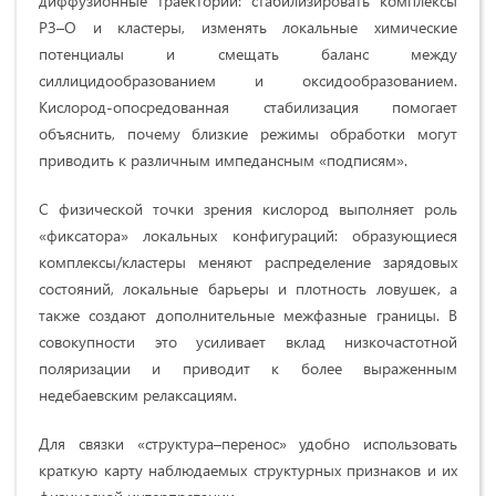
диффузионные траектории: стабилизировать комплексы
РЗ–O и кластеры, изменять локальные химические
потенциалы и смещать баланс между
силлицидообразованием и оксидообразованием.
Кислород‑опосредованная стабилизация помогает
объяснить, почему близкие режимы обработки могут
приводить к различным импедансным «подписям».
С физической точки зрения кислород выполняет роль
«фиксатора» локальных конфигураций: образующиеся
комплексы/кластеры меняют распределение зарядовых
состояний, локальные барьеры и плотность ловушек, а
также создают дополнительные межфазные границы. В
совокупности это усиливает вклад низкочастотной
поляризации и приводит к более выраженным
недебаевским релаксациям.
Для связки «структура–перенос» удобно использовать
краткую карту наблюдаемых структурных признаков и их