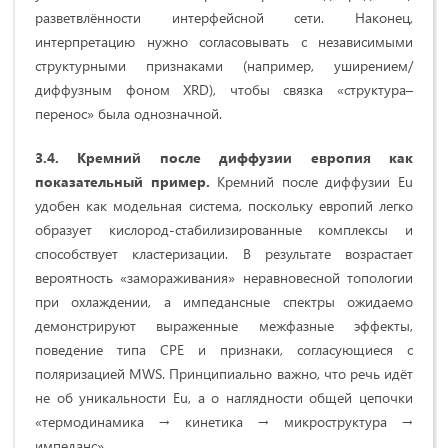
разветвлённости интерфейсной сети. Наконец,
интерпретацию нужно согласовывать с независимыми
структурными признаками (например, уширением/
диффузным фоном XRD), чтобы связка «структура–
перенос» была однозначной.
3.4. Кремний после диффузии европия как
показательный пример.
Кремний после диффузии Eu
удобен как модельная система, поскольку европий легко
образует кислород‑стабилизированные комплексы и
способствует кластеризации. В результате возрастает
вероятность «замораживания» неравновесной топологии
при охлаждении, а импедансные спектры ожидаемо
демонстрируют выраженные межфазные эффекты,
поведение типа CPE и признаки, согласующиеся с
поляризацией MWS. Принципиально важно, что речь идёт
не об уникальности Eu, а о наглядности общей цепочки
«термодинамика → кинетика → микроструктура →
импеданс».