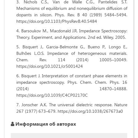
Nichols C.S., Van de Walle C.G., Pantelides S.T.
Mechanisms of equilibrium and nonequilibrium diffusion of
dopants in silicon. Phys. Rev. B 40 (1989) 5484–5494.
https://doi.org/10.1103/PhysRevB.40.5484
Barsoukov M., Macdonald J.R. Impedance Spectroscopy:
Theory, Experiment, and Applications. 2nd ed. Wiley, 2005.
Bisquert J., Garcia-Belmonte G., Bueno P., Longo E.,
Bulhões L.O.S. Impedance of heterogeneous materials.
Chem. Rev. 114 (2014) 10005–10049.
https://doi.org/10.1021/cr5001424
Bisquert J. Interpretation of constant phase elements in
impedance spectroscopy. Phys. Chem. Chem. Phys. 16
(2014) 14870–14888.
https://doi.org/10.1039/C4CP02170C
Jonscher A.K. The universal dielectric response. Nature
267 (1977) 673–679. https://doi.org/10.1038/267673a0
Информация об авторах