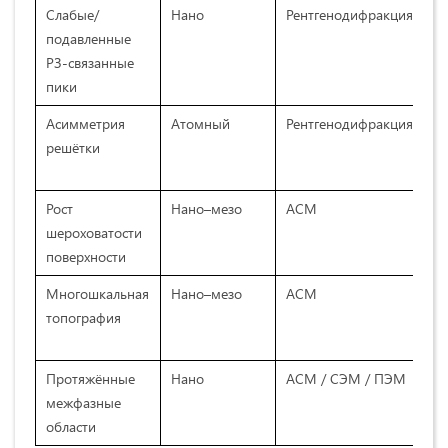
Слабые/
Нано
Рентгенодифракция
подавленные
РЗ‑связанные
пики
Асимметрия
Атомный
Рентгенодифракция
решётки
Рост
Нано–мезо
АСМ
шероховатости
поверхности
Многошкальная
Нано–мезо
АСМ
топография
Протяжённые
Нано
АСМ / СЭМ / ПЭМ
межфазные
области