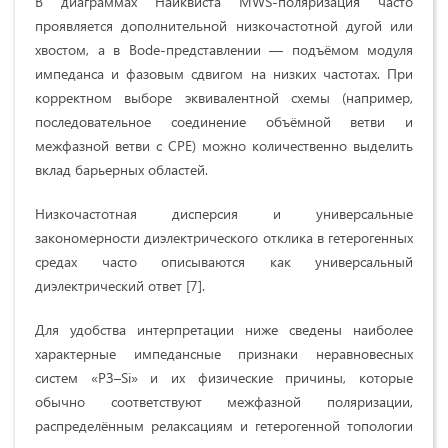
В диаграммах Найквиста MWS‑поляризация часто
проявляется дополнительной низкочастотной дугой или
хвостом, а в Bode‑представлении — подъёмом модуля
импеданса и фазовым сдвигом на низких частотах. При
корректном выборе эквивалентной схемы (например,
последовательное соединение объёмной ветви и
межфазной ветви с CPE) можно количественно выделить
вклад барьерных областей.
Низкочастотная дисперсия и универсальные
закономерности диэлектрического отклика в гетерогенных
средах часто описываются как универсальный
диэлектрический ответ [7].
Для удобства интерпретации ниже сведены наиболее
характерные импедансные признаки неравновесных
систем «РЗ–Si» и их физические причины, которые
обычно соответствуют межфазной поляризации,
распределённым релаксациям и гетерогенной топологии