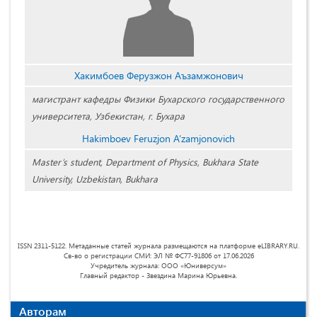
Хакимбоев Ферузжон Аъзамжонович
магистрант кафедры Физики Бухарского государственного
университета, Узбекистан, г. Бухара
Hakimboev Feruzjon A’zamjonovich
Master’s student, Department of Physics, Bukhara State
University, Uzbekistan, Bukhara
ISSN 2311-5122. Метаданные статей журнала размещаются на платформе eLIBRARY.RU.
Св-во о регистрации СМИ: ЭЛ № ФС77-91806 от 17.06.2026
Учредитель журнала: ООО «Юниверсум»
Главный редактор - Звездина Марина Юрьевна.
Авторам