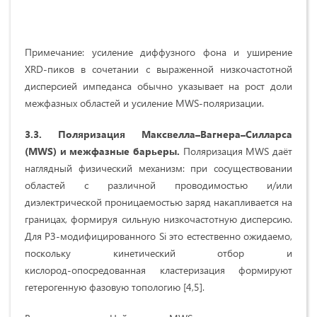
Примечание: усиление диффузного фона и уширение
XRD‑пиков в сочетании с выраженной низкочастотной
дисперсией импеданса обычно указывает на рост доли
межфазных областей и усиление MWS‑поляризации.
3.3. Поляризация Максвелла–Вагнера–Силларса
(
MWS
) и межфазные барьеры.
Поляризация MWS даёт
наглядный физический механизм: при сосуществовании
областей с различной проводимостью и/или
диэлектрической проницаемостью заряд накапливается на
границах, формируя сильную низкочастотную дисперсию.
Для РЗ‑модифицированного Si это естественно ожидаемо,
поскольку кинетический отбор и
кислород‑опосредованная кластеризация формируют
гетерогенную фазовую топологию [4,5].