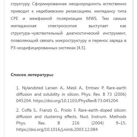
структуру. Сформированная неоднородность естественно
приводит к недебаевским релаксациям, импедансу типа
CPE и межфазной поляризации MWS. Тем самым
импедансная спектроскопия выступает как
структура‑чувствительный диагностический инструмент,
позволяющий связать микроструктуру и перенос заряда в
РЗ‑модифицированных системах [4,5].
Список л
итератур
ы:
Nylandsted Larsen A., Mesli A., Emtsev P. Rare-earth
diffusion and solubility in silicon. Phys. Rev. B 73 (2006)
045204. https://doi.org/10.1103/PhysRevB.73.045204
Coffa S., Franzò G., Priolo F. Rare-earth-doped silicon:
diffusion and clustering effects. Nucl. Instrum. Methods
Phys. Res. B 216 (2004) 9–15.
https://doi.org/10.1016/j.nimb.2003.12.084