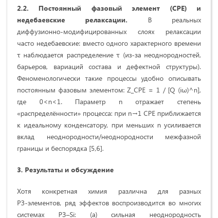
2.2. Постоянный фазовый элемент (
CPE
) и
недебаевские релаксации.
В реальных
диффузионно‑модифицированных слоях релаксации
часто недебаевские: вместо одного характерного времени
τ наблюдается распределение τ (из‑за неоднородностей,
барьеров, вариаций состава и дефектной структуры).
Феноменологически такие процессы удобно описывать
постоянным фазовым элементом: Z_CPE = 1 / [Q (iω)^n],
где 0<n<1. Параметр n отражает степень
«распределённости» процесса: при n→1 CPE приближается
к идеальному конденсатору, при меньших n усиливается
вклад неоднородности/неоднородности межфазной
границы и беспорядка [5,6].
3. Результаты и обсуждение
Хотя конкретная химия различна для разных
РЗ‑элементов, ряд эффектов воспроизводится во многих
системах РЗ–Si: (a) сильная неоднородность