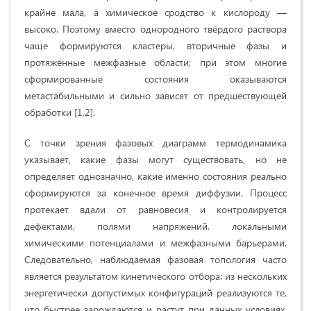
крайне мала, а химическое сродство к кислороду —
высоко. Поэтому вместо однородного твёрдого раствора
чаще формируются кластеры, вторичные фазы и
протяжённые межфазные области; при этом многие
сформированные состояния оказываются
метастабильными и сильно зависят от предшествующей
обработки [1,2].
С точки зрения фазовых диаграмм термодинамика
указывает, какие фазы могут существовать, но не
определяет однозначно, какие именно состояния реально
сформируются за конечное время диффузии. Процесс
протекает вдали от равновесия и контролируется
дефектами, полями напряжений, локальными
химическими потенциалами и межфазными барьерами.
Следовательно, наблюдаемая фазовая топология часто
является результатом кинетического отбора: из нескольких
энергетически допустимых конфигураций реализуются те,
что быстрее зарождаются и растут при данных условиях,