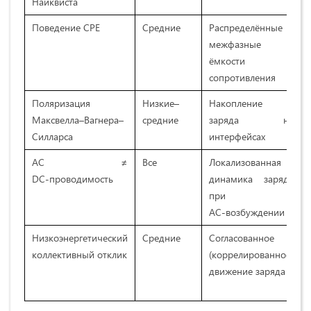
Найквиста
Поведение CPE
Средние
Распределённые
межфазные
ёмкости и
сопротивления
Поляризация
Низкие–
Накопление
Максвелла–Вагнера–
средние
заряда на
Силларса
интерфейсах
AC ≠
Все
Локализованная
DC‑проводимость
динамика заряда
при
AC‑возбуждении
Низкоэнергетический
Средние
Согласованное
коллективный отклик
(коррелированное)
движение заряда