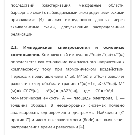
последствий (кластеризация, межфазные области,
барьерные слои) с наблюдаемыми электродинамическими
признаками; (4) анализ импедансных данных через
эквивалентные схемы, допускающие распределённые
релаксации.
2.1. Импедансная спектроскопия и основные
соотношения.
Комплексный импеданс Z*(ω)=Z′(ω)+iZ″(ω)
определяется как отношение комплексного напряжения к
комплексному току при гармоническом воздействии.
Переход к представлениям ε*(ω), M*(ω) и σ*(ω) позволяет
разнести вклад объёма и границ: ε*(ω)=1/(iωC0Z*(ω)), M*
(ω)=iωC0Z*(ω), σ*(ω)=L/(AZ*(ω)), где C0=ε0A/L —
геометрическая ёмкость, A — площадь электрода, L —
толщина образца. В неоднородных системах полезно
анализировать одновременно диаграммы Найквиста (Z″
против Z′) и частотные зависимости (Bode) для выявления
распределения времён релаксации [4].