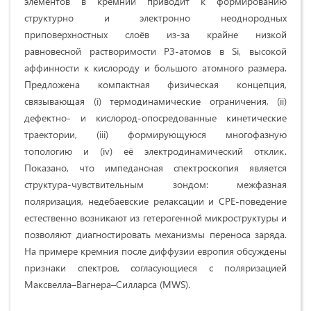
элементов в кремний приводит к формированию
структурно и электронно неоднородных
приповерхностных слоёв из-за крайне низкой
равновесной растворимости РЗ-атомов в Si, высокой
аффинности к кислороду и большого атомного размера.
Предложена компактная физическая концепция,
связывающая (i) термодинамические ограничения, (ii)
дефектно- и кислород-опосредованные кинетические
траектории, (iii) формирующуюся многофазную
топологию и (iv) её электродинамический отклик.
Показано, что импедансная спектроскопия является
структура-чувствительным зондом: межфазная
поляризация, недебаевские релаксации и CPE-поведение
естественно возникают из гетерогенной микроструктуры и
позволяют диагностировать механизмы переноса заряда.
На примере кремния после диффузии европия обсуждены
признаки спектров, согласующиеся с поляризацией
Максвелла–Вагнера–Силларса (MWS).