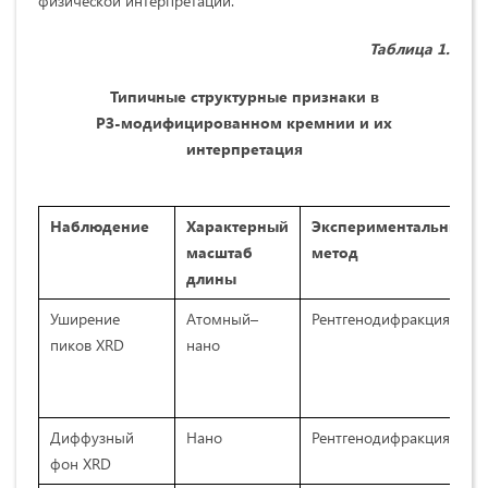
физической интерпретации.
Таблица
1.
Типичные структурные признаки в
РЗ‑модифицированном кремнии и их
интерпретация
Наблюдение
Характерный
Экспериментальный
масштаб
метод
длины
Уширение
Атомный–
Рентгенодифракция
пиков XRD
нано
Диффузный
Нано
Рентгенодифракция
фон XRD