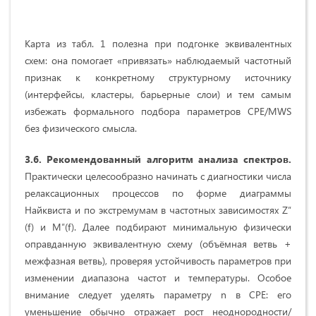
Карта из табл. 1 полезна при подгонке эквивалентных
схем: она помогает «привязать» наблюдаемый частотный
признак к конкретному структурному источнику
(интерфейсы, кластеры, барьерные слои) и тем самым
избежать формального подбора параметров CPE/MWS
без физического смысла.
3.6. Рекомендованный алгоритм анализа спектров.
Практически целесообразно начинать с диагностики числа
релаксационных процессов по форме диаграммы
Найквиста и по экстремумам в частотных зависимостях Z″
(f) и M″(f). Далее подбирают минимальную физически
оправданную эквивалентную схему (объёмная ветвь +
межфазная ветвь), проверяя устойчивость параметров при
изменении диапазона частот и температуры. Особое
внимание следует уделять параметру n в CPE: его
уменьшение обычно отражает рост неоднородности/