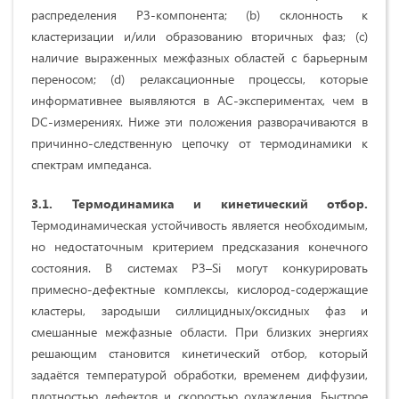
распределения РЗ‑компонента; (b) склонность к
кластеризации и/или образованию вторичных фаз; (c)
наличие выраженных межфазных областей с барьерным
переносом; (d) релаксационные процессы, которые
информативнее выявляются в AC‑экспериментах, чем в
DC‑измерениях. Ниже эти положения разворачиваются в
причинно‑следственную цепочку от термодинамики к
спектрам импеданса.
3.1. Термодинамика и кинетический отбор.
Термодинамическая устойчивость является необходимым,
но недостаточным критерием предсказания конечного
состояния. В системах РЗ–Si могут конкурировать
примесно‑дефектные комплексы, кислород‑содержащие
кластеры, зародыши силлицидных/оксидных фаз и
смешанные межфазные области. При близких энергиях
решающим становится кинетический отбор, который
задаётся температурой обработки, временем диффузии,
плотностью дефектов и скоростью охлаждения. Быстрое