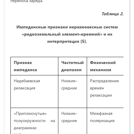
переноса заряда.
Таблица 2.
Импедансные признаки неравновесных систем
«редкоземельный элемент–кремний» и их
интерпретация [5].
Признак
Частотный
Физический
импеданса
диапазон
механизм
Недебаевская
Низкие–
Распределение
релаксация
средние
времён
релаксации
«Приплюснутые»
Низкие–
Межфазная
полуокружности на
средние
поляризация
диаграммах