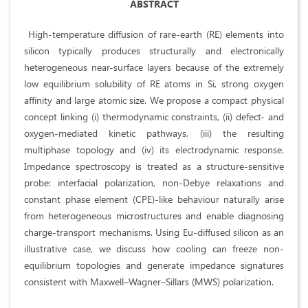
ABSTRACT
High-temperature diffusion of rare-earth (RE) elements into
silicon typically produces structurally and electronically
heterogeneous near-surface layers because of the extremely
low equilibrium solubility of RE atoms in Si, strong oxygen
affinity and large atomic size. We propose a compact physical
concept linking (i) thermodynamic constraints, (ii) defect- and
oxygen-mediated kinetic pathways, (iii) the resulting
multiphase topology and (iv) its electrodynamic response.
Impedance spectroscopy is treated as a structure-sensitive
probe: interfacial polarization, non-Debye relaxations and
constant phase element (CPE)-like behaviour naturally arise
from heterogeneous microstructures and enable diagnosing
charge-transport mechanisms. Using Eu-diffused silicon as an
illustrative case, we discuss how cooling can freeze non-
equilibrium topologies and generate impedance signatures
consistent with Maxwell–Wagner–Sillars (MWS) polarization.