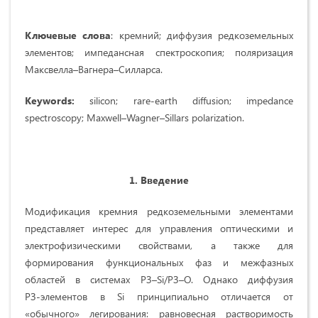
Ключевые слова
: кремний; диффузия редкоземельных
элементов; импедансная спектроскопия; поляризация
Максвелла–Вагнера–Силларса.
Keywords:
silicon; rare-earth diffusion; impedance
spectroscopy; Maxwell–Wagner–Sillars polarization.
1. Введение
Модификация кремния редкоземельными элементами
представляет интерес для управления оптическими и
электрофизическими свойствами, а также для
формирования функциональных фаз и межфазных
областей в системах РЗ–Si/РЗ–O. Однако диффузия
РЗ‑элементов в Si принципиально отличается от
«обычного» легирования: равновесная растворимость