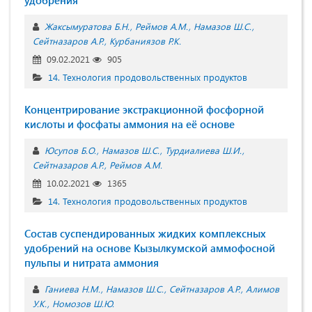
удобрения
Жаксымуратова Б.Н.
Реймов А.М.
Намазов Ш.С.
Сейтназаров А.Р.
Курбаниязов Р.К.
09.02.2021
905
14. Технология продовольственных продуктов
Концентрирование экстракционной фосфорной
кислоты и фосфаты аммония на её основе
Юсупов Б.О.
Намазов Ш.С.
Турдиалиева Ш.И.
Сейтназаров А.Р.
Реймов А.М.
10.02.2021
1365
14. Технология продовольственных продуктов
Состав суспендированных жидких комплексных
удобрений на основе Кызылкумской аммофосной
пульпы и нитрата аммония
Ганиева Н.М.
Намазов Ш.С.
Сейтназаров А.Р.
Алимов
У.К.
Номозов Ш.Ю.