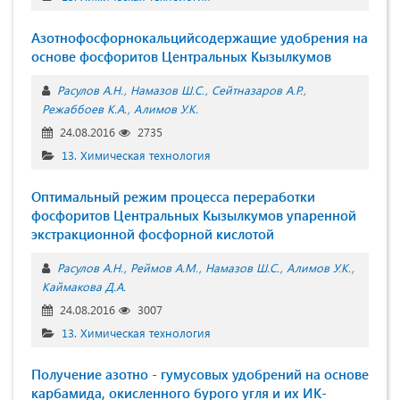
Азотнофосфорнокальцийсодержащие удобрения на
основе фосфоритов Центральных Кызылкумов
Расулов А.Н.
Намазов Ш.С.
Сейтназаров А.Р.
Режаббоев К.А.
Алимов У.К.
24.08.2016
2735
13. Химическая технология
Оптимальный режим процесса переработки
фосфоритов Центральных Кызылкумов упаренной
экстракционной фосфорной кислотой
Расулов А.Н.
Реймов А.М.
Намазов Ш.С.
Алимов У.К.
Каймакова Д.А.
24.08.2016
3007
13. Химическая технология
Получение азотно - гумусовых удобрений на основе
карбамида, окисленного бурого угля и их ИК-