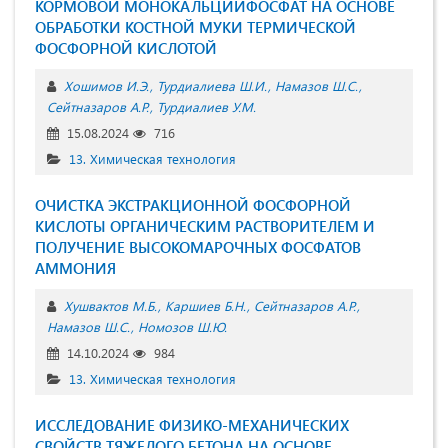
КОРМОВОЙ МОНОКАЛЬЦИЙФОСФАТ НА ОСНОВЕ
ОБРАБОТКИ КОСТНОЙ МУКИ ТЕРМИЧЕСКОЙ
ФОСФОРНОЙ КИСЛОТОЙ
Хошимов И.Э.
Турдиалиева Ш.И.
Намазов Ш.С.
Сейтназаров А.Р.
Турдиалиев У.М.
15.08.2024
716
13. Химическая технология
ОЧИСТКА ЭКСТРАКЦИОННОЙ ФОСФОРНОЙ
КИСЛОТЫ ОРГАНИЧЕСКИМ РАСТВОРИТЕЛЕМ И
ПОЛУЧЕНИЕ ВЫСОКОМАРОЧНЫХ ФОСФАТОВ
АММОНИЯ
Xушвактов М.Б.
Каршиев Б.Н.
Сейтназаров А.Р.
Намазов Ш.С.
Номозов Ш.Ю.
14.10.2024
984
13. Химическая технология
ИССЛЕДОВАНИЕ ФИЗИКО-МЕХАНИЧЕСКИХ
СВОЙСТВ ТЯЖЕЛОГО БЕТОНА НА ОСНОВЕ