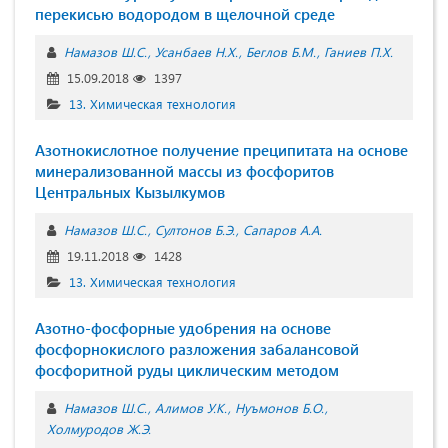
перекисью водородом в щелочной среде
Намазов Ш.С.
Усанбаев Н.Х.
Беглов Б.М.
Ганиев П.Х.
15.09.2018
1397
13. Химическая технология
Азотнокислотное получение преципитата на основе
минерализованной массы из фосфоритов
Центральных Кызылкумов
Намазов Ш.С.
Султонов Б.Э.
Сапаров А.А.
19.11.2018
1428
13. Химическая технология
Азотно-фосфорные удобрения на основе
фосфорнокислого разложения забалансовой
фосфоритной руды циклическим методом
Намазов Ш.С.
Алимов У.К.
Нуъмонов Б.О.
Холмуродов Ж.Э.