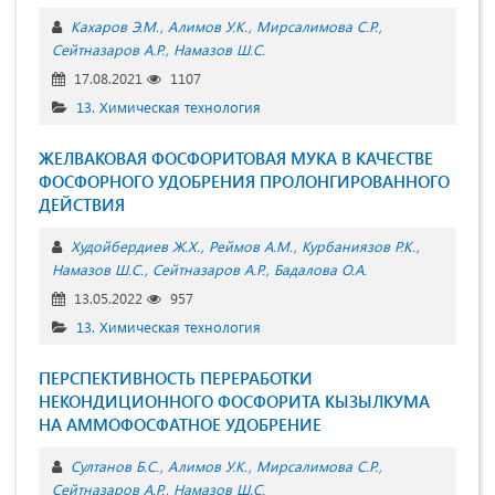
Кахаров Э.М.
Алимов У.К.
Мирсалимова С.Р.
Сейтназаров А.Р.
Намазов Ш.С.
17.08.2021
1107
13. Химическая технология
ЖЕЛВАКОВАЯ ФОСФОРИТОВАЯ МУКА В КАЧЕСТВЕ
ФОСФОРНОГО УДОБРЕНИЯ ПРОЛОНГИРОВАННОГО
ДЕЙСТВИЯ
Худойбердиев Ж.Х.
Реймов А.М.
Курбаниязов Р.К.
Намазов Ш.С.
Сейтназаров А.Р.
Бадалова О.А.
13.05.2022
957
13. Химическая технология
ПЕРСПЕКТИВНОСТЬ ПЕРЕРАБОТКИ
НЕКОНДИЦИОННОГО ФОСФОРИТА КЫЗЫЛКУМА
НА АММОФОСФАТНОЕ УДОБРЕНИЕ
Султанов Б.С.
Алимов У.К.
Мирсалимова С.Р.
Сейтназаров А.Р.
Намазов Ш.С.