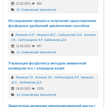
12.02.2021
963
13. Химическая технология
Исследование процесса получение односторонних
фосфорных удобрений циклическим способом
Рахимов К.И.
Намазов Ш.С.
Сейлханова А.Н.
Алимов
У.К.
Сейтназаров А.Р.
Каймакова Д.А.
12.02.2021
957
13. Химическая технология
Утилизация фосфогипса методом аммиачной
конверсии его с хлоридом калия
Темиров Г.Б.
Алимов У.К.
Сейтназаров А.Р.
Намазов
Ш.С.
Каймакова Д.А.
18.05.2021
1550
13. Химическая технология
Химическая активация минерализованной массы с