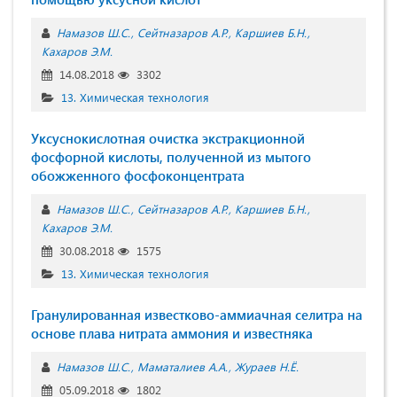
Намазов Ш.С.
Сейтназаров А.Р.
Каршиев Б.Н.
Кахаров Э.М.
14.08.2018
3302
13. Химическая технология
Уксуснокислотная очистка экстракционной
фосфорной кислоты, полученной из мытого
обожженного фосфоконцентрата
Намазов Ш.С.
Сейтназаров А.Р.
Каршиев Б.Н.
Кахаров Э.М.
30.08.2018
1575
13. Химическая технология
Гранулированная известково-аммиачная селитра на
основе плава нитрата аммония и известняка
Намазов Ш.С.
Маматалиев А.А.
Жураев Н.Ё.
05.09.2018
1802