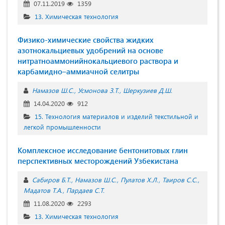
07.11.2019
1359
13. Химическая технология
Физико-химические свойства жидких
азотнокальциевых удобрений на основе
нитратноаммонийнокальциевого раствора и
карбамидно–аммиачной селитры
Намазов Ш.С.
Усмонова З.Т.
Шеркузиев Д.Ш.
14.04.2020
912
15. Технология материалов и изделий текстильной и
легкой промышленности
Комплексное исследование бентонитовых глин
перспективных месторождений Узбекистана
Сабиров Б.Т.
Намазов Ш.С.
Пулатов Х.Л.
Таиров С.С.
Мадатов Т.А.
Пардаев С.Т.
11.08.2020
2293
13. Химическая технология