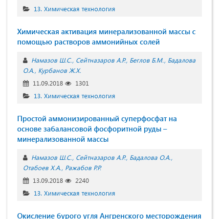
13. Химическая технология
Химическая активация минерализованной массы с
помощью растворов аммонийных солей
Намазов Ш.С.
Сейтназаров А.Р.
Беглов Б.М.
Бадалова
О.А.
Курбанов Ж.Х.
11.09.2018
1301
13. Химическая технология
Простой аммонизированный суперфосфат на
основе забалансовой фосфоритной руды –
минерализованной массы
Намазов Ш.С.
Сейтназаров А.Р.
Бадалова О.А.
Отабоев Х.А.
Ражабов Р.Р.
13.09.2018
2240
13. Химическая технология
Окисление бурого угля Ангренского месторождения