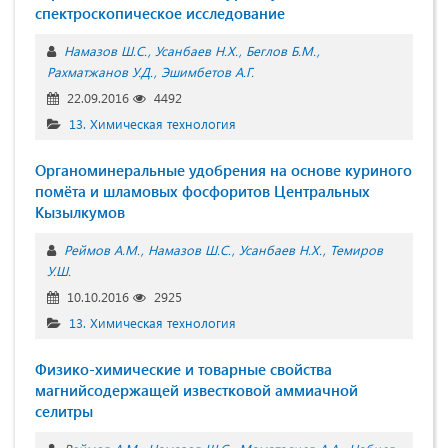
спектроскопическое исследование
Намазов Ш.С.
Усанбаев Н.Х.
Беглов Б.М.
Рахматжанов У.Д.
Эшимбетов А.Г.
22.09.2016
4492
13. Химическая технология
Органоминеральные удобрения на основе куриного
помёта и шламовых фосфоритов Центральных
Кызылкумов
Реймов А.М.
Намазов Ш.С.
Усанбаев Н.Х.
Темиров
У.Ш.
10.10.2016
2925
13. Химическая технология
Физико-химические и товарные свойства
магнийсодержащей известковой аммиачной
селитры