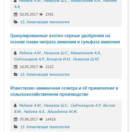
Реймов А.М.
Намазов Ш.С.
Маматалиев А.А.
Набиев
А.А.
03.05.2017
2591
13. Химическая технология
Гранулированные азотно-серные удобрения на
основе плава нитрата аммония и сульфата аммония
Реймов А.М.
Намазов Ш.С.
Маматалиев А.А.
Сейтназаров А.Р.
Бозоров И.И.
Номозов Ш.Ю.
16.05.2017
2222
13. Химическая технология
Известково-аммиачная селитра и её применение в
сельскохозяйственном производстве
Реймов А.М.
Намазов Ш.С.
Сейтназаров А.Р.
Беглов
Б.М.
Набиев А.А.
Айымбетов М.Ж.
05.06.2017
14416
13. Химическая технология