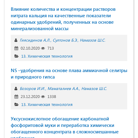
Влияние количества и концентрации растворов
нитрата кальция на качественные показатели
одинарных удобрений, полученных на основе
минерализованной массы
Гиясидинов А.Л.
Султонов Б.Э.
Намазов Ш.С.
02.10.2020
713
13. Химическая технология
NS –удобрения на основе плава аммиачной селитры
и природного гипса
Бозоров И.И.
Маматалиев А.А.
Намазов Ш.С.
23.12.2020
1338
13. Химическая технология
Уксуснокислотное обогащение карбонатной
фосфоритовой муки и переработка химически
обогащенного концентрата в сложносмешанные