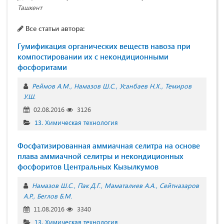
Ташкент
Все статьи автора:
Гумификация органических веществ навоза при
компостировании их с некондиционными
фосфоритами
Реймов А.М.
Намазов Ш.С.
Усанбаев Н.Х.
Темиров
У.Ш.
02.08.2016
3126
13. Химическая технология
Фосфатизированная аммиачная селитра на основе
плава аммиачной селитры и некондиционных
фосфоритов Центральных Кызылкумов
Намазов Ш.С.
Пак Д.Г.
Маматалиев А.А.
Сейтназаров
А.Р.
Беглов Б.М.
11.08.2016
3340
13. Химическая технология