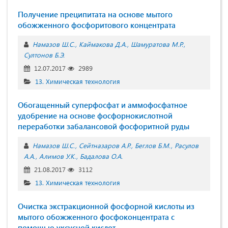
Получение преципитата на основе мытого
обожженного фосфоритового концентрата
Намазов Ш.С.
Каймакова Д.А.
Шамуратова М.Р.
Султонов Б.Э.
12.07.2017
2989
13. Химическая технология
Обогащенный суперфосфат и аммофосфатное
удобрение на основе фосфорнокислотной
переработки забалансовой фосфоритной руды
Намазов Ш.С.
Сейтназаров А.Р.
Беглов Б.М.
Расулов
А.А.
Алимов У.К.
Бадалова О.А.
21.08.2017
3112
13. Химическая технология
Очистка экстракционной фосфорной кислоты из
мытого обожженного фосфоконцентрата с
помощью уксусной кислот