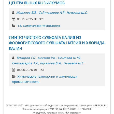
ЦЕНТРАЛЬНЫХ КЫЗЫЛКУМОВ
Жовлиев Б.Э.
Сейтназаров А.Р.
Намазов Ш.С.
03.11.2025
323
13. Химическая технология
СИНТЕЗ ЧИСТОГО СУЛЬФАТА КАЛИЯ ИЗ
ФОСФОГИПСОВОГО СУЛЬФАТА НАТРИЯ И ХЛОРИДА
КАЛИЯ
Темиров Г.Б.
Алимов У.К.
Номозов Ш.Ю.
Сейтназаров А.Р.
Бадалова О.А.
Намазов Ш.С.
04.06.2026
151
Химические технологии и химическая
промышленность
ISSN 2311-5122. Метаданные статей журнала размещаются на платформе eLIBRARY.RU.
Св-во о регистрации СМИ: ЭЛ № ФС77-91806 от 17.06.2026
Учредитель журнала: ООО «Юниверсум»