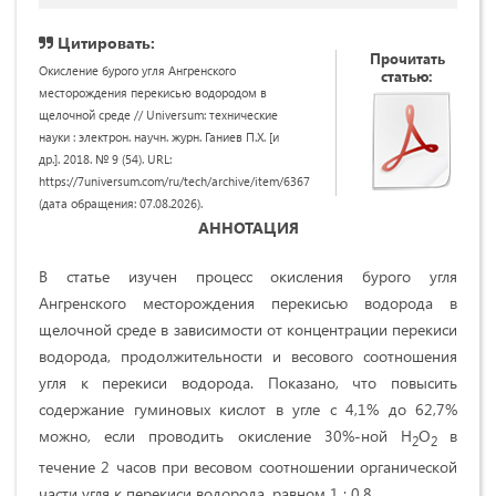
Цитировать:
Прочитать
Окисление бурого угля Ангренского
статью:
месторождения перекисью водородом в
щелочной среде // Universum: технические
науки : электрон. научн. журн. Ганиев П.Х. [и
др.]. 2018. № 9 (54). URL:
https://7universum.com/ru/tech/archive/item/6367
(дата обращения: 07.08.2026).
АННОТАЦИЯ
В статье изучен процесс окисления бурого угля
Ангренского месторождения перекисью водорода в
щелочной среде в зависимости от концентрации перекиси
водорода, продолжительности и весового соотношения
угля к перекиси водорода. Показано, что повысить
содержание гуминовых кислот в угле с 4,1% до 62,7%
можно, если проводить окисление 30%-ной Н
О
в
2
2
течение 2 часов при весовом соотношении органической
части угля к перекиси водорода, равном 1 : 0,8.