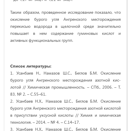
Таким образом, проведенное исследование показало, что
окисление бурого угля Ангренского месторождения
перекисью водорода в щелочной среде значительно
повышает в нем содержание гуминовых кислот и
активных функциональных групп.
Список литературы:
1. Усанбаев Н., Намазов Ш.С., Беглов Б.М. Окисление
бурого угля Ангренского месторождения азотной кис-
лотой // Химическая промышленность. – СПб., 2006. – Т.
83, № 2. – С.55–61.
2. Усанбаев Н.Х., Намазов Ш.С., Беглов Б.М. Окисление
бурого угля Ангренского месторождения азотной кислотой
в присутствии уксусной кислоты // Химия и химическая
технология. – 2014. – № 4. – С.14–17.
3. Усанбаев Н.Х., Намазов Ш.С., Беглов Б.М. Окисление