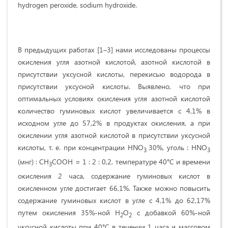
hydrogen peroxide, sodium hydroxide.
В предыдущих работах [1–3] нами исследованы процессы
окисления угля азотной кислотой, азотной кислотой в
присутствии уксусной кислоты, перекисью водорода в
присутствии уксусной кислоты. Выявлено, что при
оптимальных условиях окисления угля азотной кислотой
количество гуминовых кислот увеличивается с 4,1% в
исходном угле до 57,2% в продуктах окисления, а при
окислении угля азотной кислотой в присутствии уксусной
кислоты, т. е. при концентрации HNO
30%, уголь : HNO
3
3
(мнг) : СН
СООН = 1 : 2 : 0,2, температуре 40°С и времени
3
окисления 2 часа, содержание гуминовых кислот в
окисленном угле достигает 66,1%. Также можно повысить
содержание гуминовых кислот в угле с 4,1% до 62,17%
путем окисления 35%-ной H
О
c добавкой 60%-ной
2
2
уксусной кислоты при 40°С в течении 1 часа и массовом