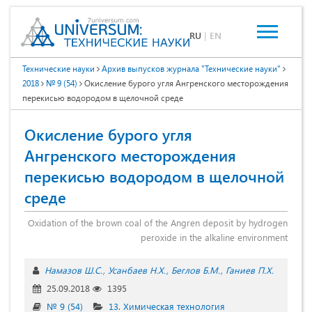
RU
|
EN
Технические науки
Архив выпусков журнала "Технические науки"
2018
№ 9 (54)
Окисление бурого угля Ангренского месторождения
перекисью водородом в щелочной среде
Окисление бурого угля
Ангренского месторождения
перекисью водородом в щелочной
среде
Oxidation of the brown coal of the Angren deposit by hydrogen
peroxide in the alkaline environment
Намазов Ш.С.
Усанбаев Н.Х.
Беглов Б.М.
Ганиев П.Х.
25.09.2018
1395
№ 9 (54)
13. Химическая технология