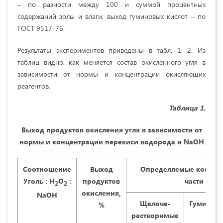
– по разности между 100 и суммой процентных
содержаний золы и влаги, выход гуминовых кислот – по
ГОСТ 9517-76.
Результаты экспериментов приведены в табл. 1, 2. Из
таблиц видно, как меняется состав окисленного угля в
зависимости от нормы и концентрации окисляющих
реагентов.
Таблица 1.
Выход продуктов окисления угля в зависимости от
нормы и концентрации перекиси водорода и NaOH
Соотношение
Выход
Определяемые компоне
Уголь : Н
О
:
продуктов
части окис
2
2
окисления,
NaOH
Щелоче-
Гуминов
%
растворимые