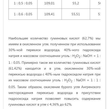
1 : 0,5 : 0,05
109,01
55,2
50,95
1 : 0,6 : 0,05
109,41
55,51
51,19
Наибольшее количество гуминовых кислот (62,7%) мы
имеем в окисленном угле, полученном при использовании
30%-ной перекиси водорода, 40%-ного гидроксида
натрия и массовом соотношении уголь : H
О
: NaOН = 1 :
2
2
1 : 0,05. Примерно такое же количество гуминовых кислот
(61,42%) находится и в угле, окисленном 30%-ной
перекисью водорода с 40%-ным гидроксидом натрия при
их массовом соотношении уголь : H
О
: NaOН = 1 : 1 :
2
2
0,05. Таким образом, окисление бурого угля Ангренского
месторождения перекисью водорода в присутствии
гидрооксида натрия позволяет повысить содержание
гуминовых кислот в угле с 4,36% до 62%.