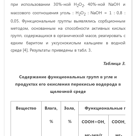
при использовании 30%-ной Н
О
, 40%-ной NaOН и
2
2
массового соотношения уголь : H
О
: NaOН = 1 : 0,8 :
2
2
0,05. Функциональные группы выявлялись сорбционным
методом, основанным на способности активных кислых
групп, содержащихся в органической массе, реагировать с
едким баритом и уксуснокислым кальцием в водной
среде [4]. Результаты приведены в табл. 3.
Таблица 3.
Содержание функциональных групп в угле и
продуктах его окисления перекисью водорода
в
щелочной среде
Вещество
Влага,
Зола,
Функциональные груп
%
%
С
OOH
+
OH
,
COOH
,
мг-экв/г
мг-