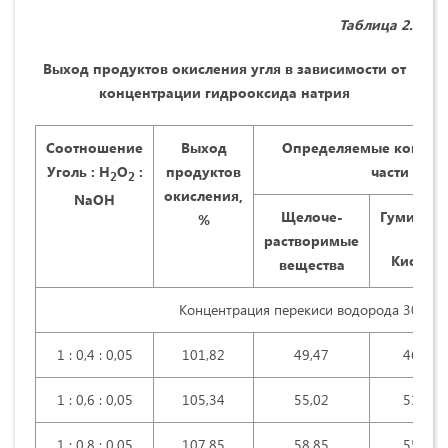
Таблица 2.
Выход продуктов окисления угля в зависимости от
концентрации гидрооксида натрия
Соотношение
Выход
Определяемые компоне
Уголь : Н
О
:
продуктов
части окис
2
2
окисления,
NaOH
Щелоче-
Гуминов
%
растворимые
Кислот
вещества
Концентрация перекиси водорода 30% (
1 : 0,4 : 0,05
101,82
49,47
46,57
1 : 0,6 : 0,05
105,34
55,02
51,83
1 : 0,8 : 0,05
107,85
58,85
55,47