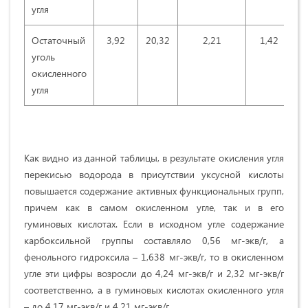
угля
Остаточный
3,92
20,32
2,21
1,42
0
уголь
окисленного
угля
Как видно из данной таблицы, в результате окисления угля
перекисью водорода в присутствии уксусной кислоты
повышается содержание активных функциональных групп,
причем как в самом окисленном угле, так и в его
гуминовых кислотах. Если в исходном угле содержание
карбоксильной группы составляло 0,56 мг-экв/г, а
фенольного гидроксила – 1,638 мг-экв/г, то в окисленном
угле эти цифры возросли до 4,24 мг-экв/г и 2,32 мг-экв/г
соответственно, а в гуминовых кислотах окисленного угля
– до 4,17 мг-экв/г и 4,21 мг-экв/г.