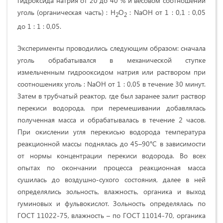
гидроксида натрия от 20 до 40 % и весовом соотношении
уголь (органическая часть) : H
О
: NaОН от 1 : 0,1 : 0,05
2
2
до 1 : 1 : 0,05.
Эксперименты проводились следующим образом: сначала
уголь обрабатывался в механической ступке
измельченным гидрооксидом натрия или раствором при
соотношениях уголь : NaОН от 1 : 0,05 в течение 30 минут.
Затем в трубчатый реактор, где был заранее залит раствор
перекиси водорода, при перемешивании добавлялась
полученная масса и обрабатывалась в течение 2 часов.
При окислении угля перекисью водорода температура
реакционной массы поднялась до 45–90°С в зависимости
от нормы концентрации перекиси водорода. Во всех
опытах по окончании процесса реакционная масса
сушилась до воздушно-сухого состояния, далее в ней
определялись зольность, влажность, органика и выход
гуминовых и фульвокислот. Зольность определялась по
ГОСТ 11022-75, влажность – по ГОСТ 11014-70, органика