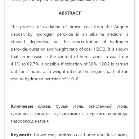
ABSTRACT
The process of oxidation of brown coal from the Angren
deposit by hydrogen peroxide in an alkaline medium is
studied, depending on the concentration of hydrogen
peroxide, duration and weight ratio of coal: H2O2. It is shown
that an increase in the content of humic acids in coal from
4.1% to 62.7% is possible if oxidation of 30% H2O2 is carried
out for 2 hours at a weight ratio of the organic part of the
coal to hydrogen peroxide of 1: 0, 8.
Ключевые слова:
бурый уголь, окисленный уголь,
гуминовая кислота, фульвокислоты, перекись водорода,
гидрооксид натрия.
Keywords:
brown coal, oxidized coal, humic acid, fulvic acids,