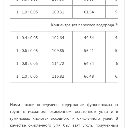
1 : 1,0 : 0,05
109,31
61,64
58,18
Концентрация перекиси водорода 30% (
1 : 0,4 : 0,05
102,64
49,64
46,61
1 : 0,6 : 0,05
109,85
56,21
52,96
1 : 0,8 : 0,05
114,72
64,84
61,42
1 : 1,0 : 0,05
116,82
66,48
62,70
Нами также определено содержание функциональных
групп в исходном, окисленном, остаточном углях и в
гуминовых кислотах исходного и окисленного углей. В
качестве окисленного угля был взят уголь, полученный