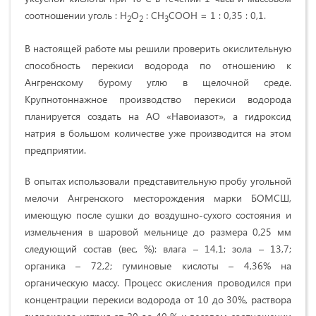
соотношении уголь : H
О
: СН
СООН = 1 : 0,35 : 0,1.
2
2
3
В настоящей работе мы решили проверить окислительную
способность перекиси водорода по отношению к
Ангренскому бурому углю в щелочной среде.
Крупнотоннажное производство перекиси водорода
планируется создать на АО «Навоиазот», а гидроксид
натрия в большом количестве уже производится на этом
предприятии.
В опытах использовали представительную пробу угольной
мелочи Ангренского месторождения марки БОМСШ,
имеющую после сушки до воздушно-сухого состояния и
измельчения в шаровой мельнице до размера 0,25 мм
следующий состав (вес, %): влага – 14,1; зола – 13,7;
органика – 72,2; гуминовые кислоты – 4,36% на
органическую массу. Процесс окисления проводился при
концентрации перекиси водорода от 10 до 30%, раствора