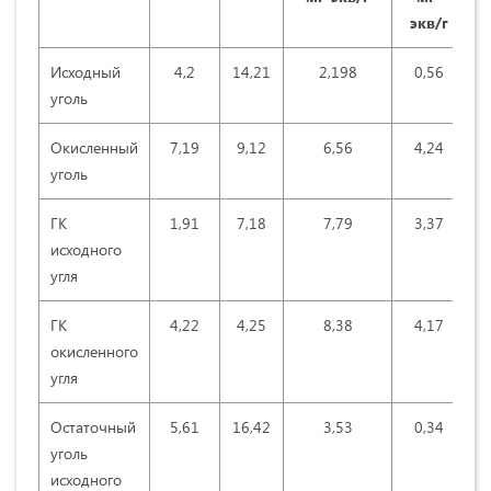
экв/г
э
Исходный
4,2
14,21
2,198
0,56
1
уголь
Окисленный
7,19
9,12
6,56
4,24
2
уголь
ГК
1,91
7,18
7,79
3,37
4
исходного
угля
ГК
4,22
4,25
8,38
4,17
4
окисленного
угля
Остаточный
5,61
16,42
3,53
0,34
3
уголь
исходного