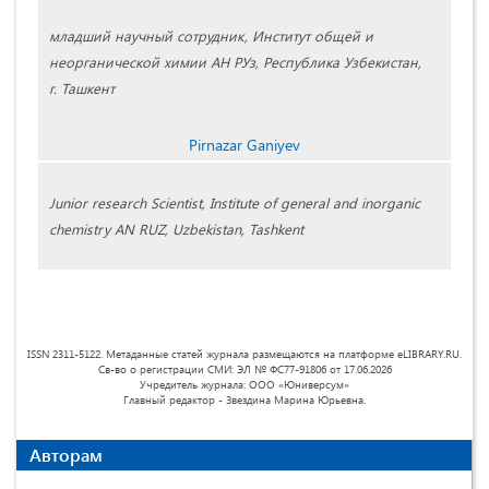
младший научный сотрудник, Институт общей и
неорганической химии АН РУз, Республика Узбекистан,
г. Ташкент
Pirnazar Ganiyev
Junior research Scientist, Institute of general and inorganic
chemistry AN RUZ, Uzbekistan, Tashkent
ISSN 2311-5122. Метаданные статей журнала размещаются на платформе eLIBRARY.RU.
Св-во о регистрации СМИ: ЭЛ № ФС77-91806 от 17.06.2026
Учредитель журнала: ООО «Юниверсум»
Главный редактор - Звездина Марина Юрьевна.
Авторам