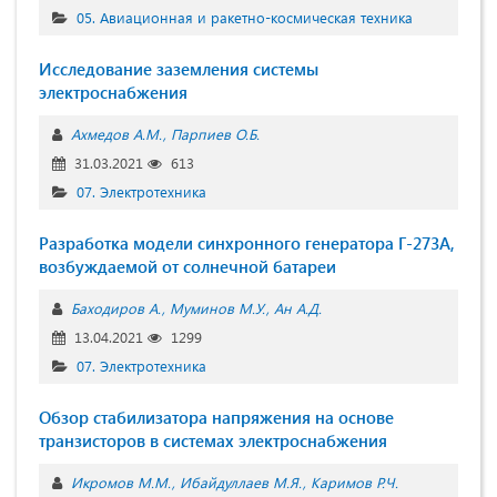
05. Авиационная и ракетно-космическая техника
Исследование заземления системы
электроснабжения
Ахмедов А.М.
Парпиев О.Б.
31.03.2021
613
07. Электротехника
Разработка модели синхронного генератора Г-273А,
возбуждаемой от солнечной батареи
Баходиров А.
Муминов М.У.
Ан А.Д.
13.04.2021
1299
07. Электротехника
Обзор стабилизатора напряжения на основе
транзисторов в системах электроснабжения
Икромов М.М.
Ибайдуллаев М.Я.
Каримов Р.Ч.