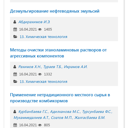
Деэмульгирование нефтеводяных эмульсий
Абдирахимов И.Э.
16.04.2021
1405
13. Химическая технология
Методы очистки этаноламиновых растворов от
агрессивных компонентов
Рахимов Х.Н.
Тураев Т.Б.
Икрамов А.И.
16.04.2021
1332
13. Химическая технология
Применение нетрадиционного местного сырья в
производстве комбикормов
Курбанбаева Г.С.
Адилханова М.С.
Турсунбаева Ф.С.
Мухаммедалиев А.Т.
Соатов М.П.
Жалгасбаева Б.М.
16.04.2021
805