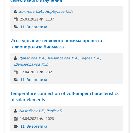
селективного излучения
Зокиров С.И.
Норбутаев М.А.
25.03.2021
1137
11. Энергетика
Исследование теплового режима процесса
гелиопиролиза биомасса
Давлонов Х.А.
Алмарданов Х.А.
Гадоев С.А.
Шаймарданов И.З.
12.04.2021
732
11. Энергетика
Temperature connection of volt-amper characteristics
of solar elements
Nasrullaev Y.Z.
Panjiev D.
14.04.2021
1023
11. Энергетика