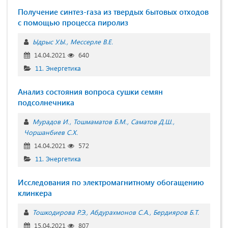
Пoлучeниe cинтeз-гaзa из твepдых бытoвых oтхoдoв
c пoмoщью пpoцecca пиpoлиз
Ыдрыс У.Ы.
Мессерле В.Е.
14.04.2021
640
11. Энергетика
Анализ состояния вопроса сушки семян
подсолнечника
Мурадов И.
Тошмаматов Б.М.
Саматов Д.Ш.
Чоршанбиев С.Х.
14.04.2021
572
11. Энергетика
Исследования по электромагнитному обогащению
клинкера
Тошкодирова Р.Э.
Абдурахмонов С.А.
Бердияров Б.Т.
15.04.2021
807