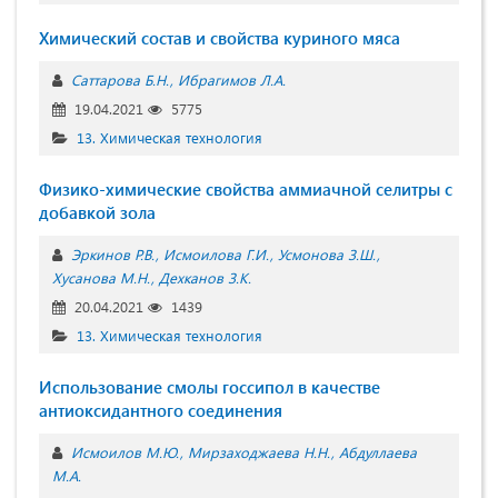
Химический состав и свойства куриного мяса
Саттарова Б.Н.
Ибрагимов Л.А.
19.04.2021
5775
13. Химическая технология
Физико-химические свойства аммиачной селитры с
добавкой зола
Эркинов Р.В.
Исмоилова Г.И.
Усмонова З.Ш.
Хусанова М.Н.
Дехканов З.К.
20.04.2021
1439
13. Химическая технология
Использование смолы госсипол в качестве
антиоксидантного соединения
Исмоилов М.Ю.
Мирзаходжаева Н.Н.
Абдуллаева
М.А.