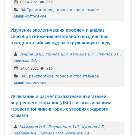
09.04.2021
852
04. Транспортное, горное и строительное
машиностроение
Изучение экологических проблем и анализ
способов снижения негативного воздействия
отходов калийных руд на окружающую среду
Заиров Ш.Ш.
Уринов Ш.Р.
Каримов Ё.Л.
Латипов З.Ё.
Авезова Ф.А.
14.04.2021
916
04. Транспортное, горное и строительное
машиностроение
Испытание и расчёт показателей двигателей
внутреннего сгорания (ДВС) с использованием
газового топлива в горных условиях жаркого
климата
Махмудов Н.А.
Бахридинов З.Ш.
Хусенов А.Б.
Тавбаев А.А.
Гуломов О.М.
Маликов У.А.