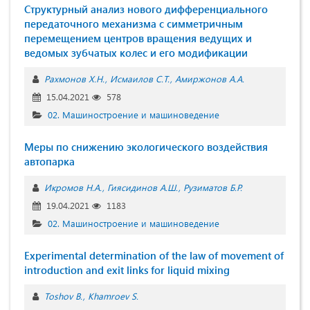
Структурный анализ нового дифференциального
передаточного механизма с симметричным
перемещением центров вращения ведущих и
ведомых зубчатых колес и его модификации
Рахмонов Х.Н.
Исмаилов С.Т.
Амиржонов А.А.
15.04.2021
578
02. Машиностроение и машиноведение
Меры по снижению экологического воздействия
автопарка
Икромов Н.А.
Гиясидинов А.Ш.
Рузиматов Б.Р.
19.04.2021
1183
02. Машиностроение и машиноведение
Experimental determination of the law of movement of
introduction and exit links for liquid mixing
Toshov B.
Khamroev S.