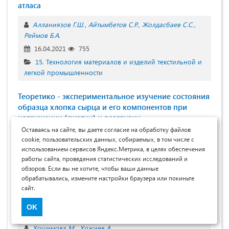
атласа
Алланиязов Г.Ш.
Айтымбетов С.Р.
Жолдасбаев С.С.
Реймов Б.А.
16.04.2021
755
15. Технология материалов и изделий текстильной и
легкой промышленности
Теоретико - экспериментальное изучение состояния
образца хлопка сырца и его компонентов при
нагружении (сжатии) и разгрузки
Оставаясь на сайте, вы даете согласие на обработку файлов
Мардонов Б.М.
Усманов Х.С.
Исмаилов А.А.
cookie, пользовательских данных, собираемых, в том числе с
Тангиров А.Э.
Юсупов И.И.
использованием сервисов Яндекс.Метрика, в целях обеспечения
работы сайта, проведения статистических исследований и
16.04.2021
673
обзоров. Если вы не хотите, чтобы ваши данные
15. Технология материалов и изделий текстильной и
обрабатывались, измените настройки браузера или покиньте
легкой промышленности
сайт.
OK
Выбор ткани для женской кофты
Хошимова М.
Хожиев А.