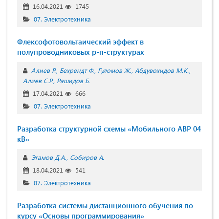
16.04.2021
1745
07. Электротехника
Флексофотовольтаический эффект в
полупроводниковых р-п-структурах
Алиев Р.
Бехрендт Ф.
Гуломов Ж.
Абдувохидов М.К.
Алиев С.Р.
Рашидов Б.
17.04.2021
666
07. Электротехника
Разработка структурной схемы «Мобильного АВР 04
кВ»
Эгамов Д.А.
Собиров А.
18.04.2021
541
07. Электротехника
Разработка системы дистанционного обучения по
курсу «Основы программирования»