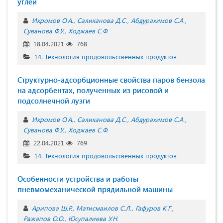
углей
Икромов О.А.
Салиханова Д.С.
Абдурахимов С.А.
Суванова Ф.У.
Ходжаев С.Ф.
18.04.2021
768
14. Технология продовольственных продуктов
Структурно-адсорбционные свойства паров бензола
на адсорбентах, полученных из рисовой и
подсолнечной лузги
Икромов О.А.
Салиханова Д.С.
Абдурахимов С.А.
Суванова Ф.У.
Ходжаев С.Ф.
22.04.2021
769
14. Технология продовольственных продуктов
Особенности устройства и работы
пневмомеханической прядильной машины
Арипова Ш.Р.
Матисмаилов С.Л.
Гафуров К.Г.
Ражапов О.О.
Юсупалиева У.Н.