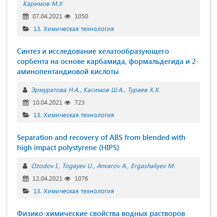
Каримов М.У.
07.04.2021
1050
13. Химическая технология
Синтез и исследование хелатообразующего
сорбента на основе карбамида, формальдегида и 2-
аминопентандиовой кислоты
Эрмуратова Н.А.
Касимов Ш.А.
Тураев Х.Х.
10.04.2021
723
13. Химическая технология
Separation and recovery of ABS from blended with
high impact polystyrene (HIPS)
Ozodov I.
Togayev U.
Anvarov A.
Ergashaliyev M.
12.04.2021
1076
13. Химическая технология
Физико-химические свойства водных растворов