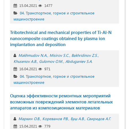
15.04.2021
1477
04. Транспортное, горное и строительное
машиностроение
Tribotechnical and mechanical properties of Ti-Al-N
nanocomposite coatings obtained by plasma ion
implantation and deposition
Makhmudov N.A.
Misirov S.C.
Bakhridinov Z.S.
Khusenov A.B.
Gulomov O.M.
Abduganiev S.A.
16.04.2021
971
04. Транспортное, горное и строительное
машиностроение
Оценка эффективности ремонтных мероприятий
возможных повреждений элементов летательных
аппаратов из композиционных материалов
Маркин О.В.
Кореванов Р.В.
Буш А.В.
Свиридов А.Г.
15.04.2021
779