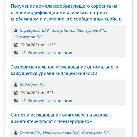
Получение комплексообразующего сорбента на
основе модификации метасиликата натрия с
карбамидом и изучение его сорбционных свойств
Гаффорова Ш.В.
Эшкурбонов Ф.Б.
Тураев Х.Х.
Соттикулов Э.С.
02.04.2021
1129
13. Химическая технология
Экспериментальное исследование оптимального
кажущегося уровня кипящей жидкости
Бобоёров Р.А.
06.04.2021
525
13. Химическая технология
Синтез и исследование олигомера на основе
диметилтерефталат с пентаэритритом
Соатов С.У.
Ишмухамедова М.Г.
Соттикулов Э.С.