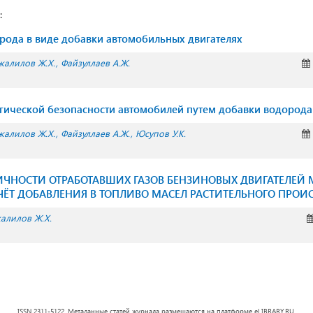
:
ода в виде добавки автомобильных двигателях
жалилов Ж.Х.
Файзуллаев А.Ж.
ической безопасности автомобилей путем добавки водорода
жалилов Ж.Х.
Файзуллаев А.Ж.
Юсупов У.К.
ИЧНОСТИ ОТРАБОТАВШИХ ГАЗОВ БЕНЗИНОВЫХ ДВИГАТЕЛЕЙ
ЧЁТ ДОБАВЛЕНИЯ В ТОПЛИВО МАСЕЛ РАСТИТЕЛЬНОГО ПРО
алилов Ж.Х.
ISSN 2311-5122. Метаданные статей журнала размещаются на платформе eLIBRARY.RU.