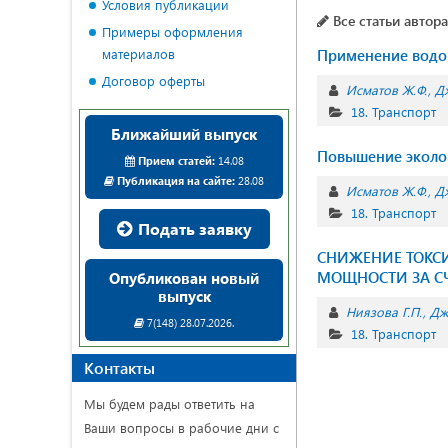
Условия публикации
Все статьи автора
Примеры оформления
материалов
Применение водор
Договор оферты
Исматов Ж.Ф.
Д
18. Транспорт
Ближайший выпуск
Повышение эколог
Прием статей:
14.08
Публикация на сайте:
28.08
Исматов Ж.Ф.
Д
18. Транспорт
Подать заявку
СНИЖЕНИЕ ТОКС
МОЩНОСТИ ЗА С
Опубликован новый
выпуск
Ниязова Г.П.
Дж
7(148) 28.07.2026.
18. Транспорт
Контакты
Мы будем рады ответить на
Ваши вопросы в рабочие дни с