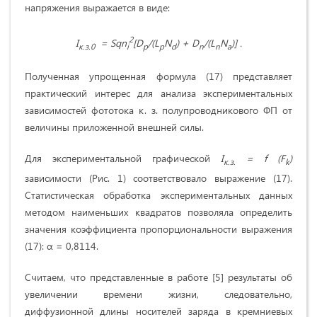
напряжения выражается в виде:
2
I
=
Sqn
[
D
/(
L
N
) +
D
/(
L
N
)] .
к.з.0
i
p
p
d
n
n
a
Полученная упрощенная формула (17) представляет
практический интерес для анализа экспериментальных
зависимостей фототока к. з. полупроводникового ФП от
величины приложенной внешней силы.
Для экспериментальной графической
I
=
f
(
F
)
к.з.
k
зависимости (Рис. 1) соответствовало выражение (17).
Статистическая обработка экспериментальных данных
методом наименьших квадратов позволяла определить
значения коэффициента пропорциональности выражения
(17): α = 0,8114.
Считаем, что представленные в работе [5] результаты об
увеличении времени жизни, следовательно,
диффузионной длины носителей заряда в кремниевых