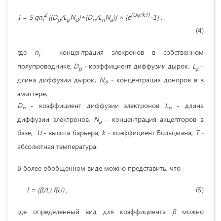
2
(Ue/kT)
I = S qn
[(D
/L
N
)+(D
/L
N
)] ×
[e
-1] ,
i
p
p
d
n
n
a
(4)
где
n
- концентрация элекронов в собственном
i
полупроводнике,
D
-
коэффициент диффузии дырок,
L
-
p
p
длина диффузии дырок,
N
-
концентрация доноров в в
d
эмиттере,
D
- коэффициент диффузии электронов
L
- длина
n
n
диффузии электронов,
N
- концентрация акцепторов в
a
базе,
U
- высота барьера,
k
-
коэффициент Больцмана,
T
-
абсолютная температура.
В более обобщенном виде можно представить, что
I
= (
β
/
L
)
f
(
U
) ,
(5)
где определенный вид для коэффициента
β
можно