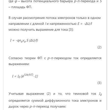
где
φ
– высота потенциального барьера
р-п-
перехода и
S
– площадь ФП.
В случая рассмотрения потока электронов только в одном
направлении c длиной
l
и напряженностью
E
= -Δ
U
/
l
можно получить выражение для тока [3]:
I
= -
qn
v
S
(Δ
U
/
l
)
e
e
(2)
Согласно теории ФП с
р-п-
переходом ток определяется
выражением:
(
Ue
/
kT
)
I
=
I
[
e
-1]
0
(3)
Учитывая выражение (2) и то, что темновой ток
I
0
определяется суммой диффузионного тока электронов и
дырок через
р-п-
переход получаем: