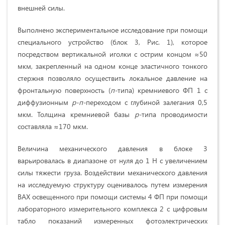
внешней силы.
Выполнено экспериментальное исследование при помощи
специального устройство (блок 3, Рис. 1), которое
посредством вертикальной иголки с острим концом ≈50
мкм, закрепленный на одном конце эластичного тонкого
стержня позволяло осуществить локальное давление на
фронтальную поверхность (
п-
типа) кремниевого ФП 1 с
диффузионным
р-п-
переходом с глубиной залегания 0,5
мкм. Толщина кремниевой базы
р-
типа проводимости
составляла ≈170 мкм.
Величина механического давления в блоке 3
варьировалась в диапазоне от нуля до 1 Н с увеличением
силы тяжести груза. Воздействии механического давления
на исследуемую структуру оценивалось путем измерения
ВАХ освещенного при помощи системы 4 ФП при помощи
лабораторного измерительного комплекса 2 с цифровым
табло показаний измеренных фотоэлектрических