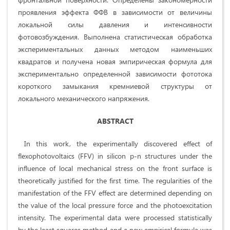
проявления эффекта ФФВ в зависимости от величины
локальной силы давления и интенсивности
фотовозбуждения. Выполнена статистическая обработка
экспериментальных данных методом наименьших
квадратов и получена новая эмпирическая формула для
экспериментально определенной зависимости фототока
короткого замыкания кремниевой структуры от
локального механического напряжения.
ABSTRACT
In this work, the experimentally discovered effect of
flexophotovoltaics (FFV) in silicon p-n structures under the
influence of local mechanical stress on the front surface is
theoretically justified for the first time. The regularities of the
manifestation of the FFV effect are determined depending on
the value of the local pressure force and the photoexcitation
intensity. The experimental data were processed statistically
by the least squares method and a new empirical formula was