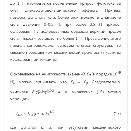
до 1 Н наблюдается постепенный прирост фототока за
счет флексофотовольтаического эффекта. Причем,
прирост фототока к. з. более значительно в диапазоне
силы давления 0-0,5 Н, при более 0,5 Н прирост
ослабевает. На исследованных образцах верхний предел
силы тяжести составлял не более 1 Н. Превышение этого
предела сопровождался выходом из строя структуры, что
связано превышением механической прочности пластины
исследованной толщины.
-9
Основываясь на ничтожности значений
F
(в порядке 10
0
Н), можно принимать, что
F
»
F
. Следовательно,
k
0
2
1/2
учитывая
βγ
/(
Akq
)
= α выражение (16) можно
упрощать:
1/2
I
=
I
+ α
F
,
(17)
к.з.
к.з.0
k
где фототок к. з. при отсутствии механического