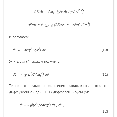
2
2
2
ΔF
/
Δr
=
Akq
[(2
r
-
Δr
)/(
r
-
Δr
)
r
]
2
3
dF
/
dr
=
lim
(
ΔF
/
Δr
) = -
Akq
(2/
r
)
Δr
→0
и получаем:
2
3
dF
= -
Akq
(2/
r
)
dr
(10)
Учитывая (7) можем получить:
2
3
2
dL
= - (
γ
L
/2
Akq
)
dF
.
(11)
Теперь с целью определения зависимости тока от
диффузионной длины НЗ дифференцируем (5):
2
2
dI = - (βγ
L/2Akq
) f(U) dF ,
(12)