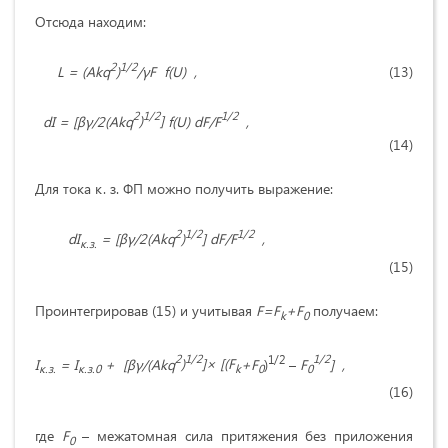
Отсюда находим:
2
1/2
L
= (
Akq
)
/
γF
f
(
U
) ,
(13)
2
1/2
1/2
dI
= [
βγ
/2(
Akq
)
]
f
(
U
)
dF
/
F
,
(14)
Для тока к. з. ФП можно получить выражение:
2
1/2
1/2
dI
= [
βγ
/2(
Akq
)
]
dF
/
F
,
к.з.
(15)
Проинтегрировав (15) и учитывая
F
=
F
+
F
получаем:
k
0
2
1/2
1/2
1/2
I
=
I
+ [
βγ
/(
Akq
)
]× [(
F
+
F
)
–
F
] ,
к.з.
к.з.0
k
0
0
(16)
где
F
– межатомная сила притяжения без приложения
0