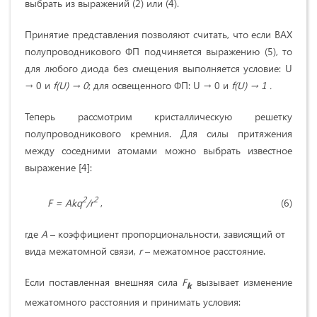
выбрать из выражений (2) или (4).
Принятие представления позволяют считать, что если ВАХ
полупроводникового ФП подчиняется выражению (5), то
для любого диода без смещения выполняется условие: U
→ 0 и
f
(
U
) → 0
;
для освещенного ФП: U → 0 и
f
(
U
) → 1 .
Теперь рассмотрим кристаллическую решетку
полупроводникового кремния. Для силы притяжения
между соседними атомами можно выбрать известное
выражение [4]:
2
2
F
=
Akq
/
r
, (6)
где
A
– коэффициент пропорциональности, зависящий от
вида межатомной связи,
r
– межатомное расстояние.
Если поставленная внешняя сила
F
вызывает изменение
k
межатомного расстояния и принимать условия: