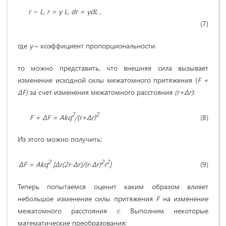
r ~ L, r = γ L, dr = γdL ,
(7)
где
γ
– коэффициент пропорциональности.
то можно представить, что внешняя сила вызывает
изменение исходной силы межатомного притяжения (
F
+
ΔF
)
за счет изменения межатомного расстояния
(
r
+
Δr
)
:
2
2
F
+
ΔF
=
Akq
/(
r
+
Δr
)
(8)
Из этого можно получить:
2
2
2
ΔF
=
Akq
[
Δr
(2
r
-
Δr
)/(
r
-
Δr
)
r
]
(9)
Теперь попытаемся оценит каким образом влияет
небольшое изменение силы притяжения
F
на изменение
межатомного расстояния
r
. Выполним некоторые
математические преобразования: