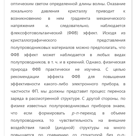
оптическим светом определенной длины волны. Оказание
локального давления кристаллу приводит к
возникновению в нем градиента механического
напряжения и, следовательно, наблюдается
флексофотовольтаический (ФФВ) эффект. Исходя из
кристаллографического представления
полупроводниковых материалов можно предполагать, что
ФФВ эффект может наблюдается в любых видах
полупроводников, в т. ч. и в кремний. Однако, физическая
природа ФФВ практически не изучена. С целью
рекомендации эффекта ФФВ для повышения
эффективности какого-либо электронного прибора, в
частности ФП, мы должны представит процесс переноса
заряда в рассмотренной структуре. С другой стороны, по
физике известных полупроводниковых приборов знаем,
что если формировать
р-п-
переход в объеме
полупроводника, то чувствительность на внешние
воздействия такой (диодной) структуры на много
повышается по сравнению со структурой без
р-п-