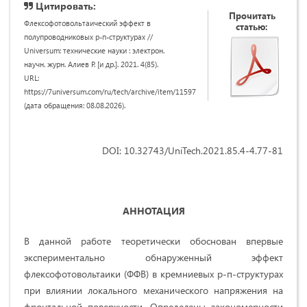
Цитировать:
Прочитать
Флексофотовольтаический эффект в
статью:
полупроводниковых р-п-структурах //
Universum: технические науки : электрон.
научн. журн. Алиев Р. [и др.]. 2021. 4(85).
URL:
https://7universum.com/ru/tech/archive/item/11597
(дата обращения: 08.08.2026).
DOI: 10.32743/UniTech.2021.85.4-4.77-81
АННОТАЦИЯ
В данной работе теоретически обоснован впервые
экспериментально обнаруженный эффект
флексофотовольтаики (ФФВ) в кремниевых р-п-структурах
при влиянии локального механического напряжения на
фронтальной поверхности. Определены закономерности