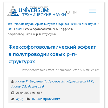
RU
|
EN
Технические науки
Архив выпусков журнала "Технические науки"
2021
4(85)
Флексофотовольтаический эффект в
полупроводниковых р-п-структурах
Флексофотовольтаический эффект
в полупроводниковых р-п-
структурах
Flexophotovoltaic effect in semiconductor p-n-structures
Алиев Р.
Бехрендт Ф.
Гуломов Ж.
Абдувохидов М.К.
Алиев С.Р.
Рашидов Б.
26.04.2021
667
4(85)
07. Электротехника