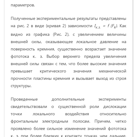
параметров.
Полученные экспериментальные результаты представлены
на рис. 2 в виде (кривая 2) зависимости
I
=
f
(
F
)
.
Как
к.з.
k
видно из графика (Рис. 2), с увеличением величины
внешней силы, оказывающее локальное давление на
поверхность кремния, существенно возрастает значение
фототока к. з. Выбор верхнего предела увеличения
внешней силы связан с тем, что более высокие значения
превышает критического значения механической
прочности пластины кремния и вызывает выход из строя
структуры.
Проведенные дополнительные эксперименты
свидетельствовали о существенной роли дислокации
точки локального воздействия относительно
фронтальным электродным полосам. Причем, четко
проявлено более сильное изменение значений фототока
к. з. при более близких к контакту точках, чем дальние.