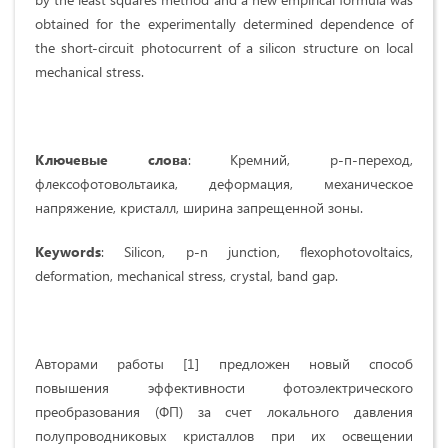
obtained for the experimentally determined dependence of
the short-circuit photocurrent of a silicon structure on local
mechanical stress.
Ключевые слова
: Кремний, р-п-переход,
флексофотовольтаика, деформация, механическое
напряжение, кристалл, ширина запрещенной зоны.
Key
words
: Silicon, p-n junction, flexophotovoltaics,
deformation, mechanical stress, crystal, band gap.
Авторами работы [1] предложен новый способ
повышения эффективности фотоэлектрического
преобразования (ФП) за счет локального давления
полупроводниковых кристаллов при их освещении