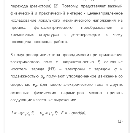
перехода (резистора) [2]. Поэтому, представляет важный
физический и практический интерес - целенаправленное
исследование локального механического напряжения на
процесс фотоэлектрического преобразования в
кремниевых структурах с
р-п-
переходом к чему
посвящена настоящая работа.
В полупроводнике
п-
типа проводимости при приложении
электрического поля с напряженностью
Е
, основные
носители заряда (НЗ) – электроны с зарядом
q
и
подвижностью
µ
получают упорядоченное движение со
е
скоростью
v
. Для такого электрического тока и других
е
основных физических параметров можно принять
следующие известные выражения:
I = -qn
v
S; v
= µ
E; E = - grad(φ),
e
e
e
е
(1)