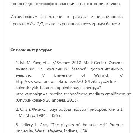
новых видов флексофотовольтаических фотоприемников.
Исследование выполнено в рамках инновационного
проекта АИФ-2/7, финансированного всемирным банком.
Список
литературы:
M.-M. Yang et al. // Science, 2018. Mark Garlick. Физики
выдавили из солнечных батарей дополнительную
энергию. // University of Warwick. //
http://www.nanonewsnet.ru/news/2018/fiziki-vydavili-iz-
solnechnykh-batarei-dopolnitelnuyu-energiyu?
utm_campaign=subscribe_techno&utm_medium email&utm_sou
(Опубликовано 20 апреля, 2018).
С. Зи, Физика полупроводниковых приборов. Книга 1
- М.: Мир, 1984. - 456 c.
Jeffery L. Gray “The physics of the solar cell”, Purdue
university, West Lafayette, Indiana, USA.