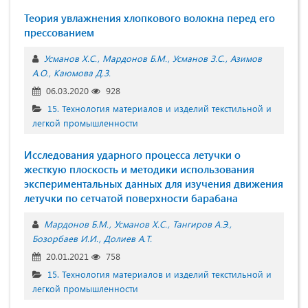
Теория увлажнения хлопкового волокна перед его
прессованием
Усманов Х.С.
Мардонов Б.М.
Усманов З.С.
Азимов
А.О.
Каюмова Д.З.
06.03.2020
928
15. Технология материалов и изделий текстильной и
легкой промышленности
Исследования ударного процесса летучки о
жесткую плоскость и методики использования
экспериментальных данных для изучения движения
летучки по сетчатой поверхности барабана
Мардонов Б.М.
Усманов Х.С.
Тангиров А.Э.
Бозорбаев И.И.
Долиев А.Т.
20.01.2021
758
15. Технология материалов и изделий текстильной и
легкой промышленности