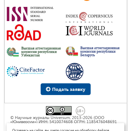
Подать заявку
© Научные журналы Universum, 2013-2026 (ООО
«Юниверсум») ИНН: 5410074608 ОГРН: 1185476048691
Это произведение доступно по
лицензии Creative
Commons « Attribution» («Атрибуция») 4.0
Оставаясь на сайте, вы даете согласие на обработку файлов