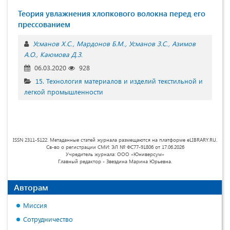
Теория увлажнения хлопкового волокна перед его
прессованием
Усманов Х.С.
Мардонов Б.М.
Усманов З.С.
Азимов
А.О.
Каюмова Д.З.
06.03.2020
928
15. Технология материалов и изделий текстильной и
легкой промышленности
ISSN 2311-5122. Метаданные статей журнала размещаются на платформе eLIBRARY.RU.
Св-во о регистрации СМИ: ЭЛ № ФС77-91806 от 17.06.2026
Учредитель журнала: ООО «Юниверсум»
Главный редактор - Звездина Марина Юрьевна.
Авторам
Миссия
Сотрудничество