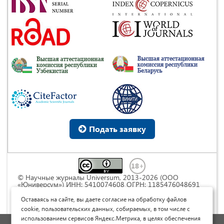
Подать заявку
© Научные журналы Universum, 2013-2026 (ООО
«Юниверсум») ИНН: 5410074608 ОГРН: 1185476048691
Это произведение доступно по
лицензии Creative
Commons « Attribution» («Атрибуция») 4.0
Оставаясь на сайте, вы даете согласие на обработку файлов
Непортированная
.
cookie, пользовательских данных, собираемых, в том числе с
использованием сервисов Яндекс.Метрика, в целях обеспечения