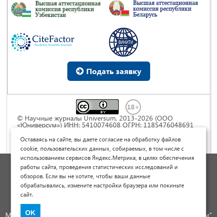
Подать заявку
© Научные журналы Universum, 2013-2026 (ООО
«Юниверсум») ИНН: 5410074608 ОГРН: 1185476048691
Это произведение доступно по
лицензии Creative
Commons « Attribution» («Атрибуция») 4.0
Оставаясь на сайте, вы даете согласие на обработку файлов
Непортированная
.
cookie, пользовательских данных, собираемых, в том числе с
использованием сервисов Яндекс.Метрика, в целях обеспечения
Политика обработки персональных данных
работы сайта, проведения статистических исследований и
обзоров. Если вы не хотите, чтобы ваши данные
Договор оферты
обрабатывались, измените настройки браузера или покиньте
Опубликовать научную статью
сайт.
Сайт научных статей и публикаций
OK
Международный научно-исследовательский журнал "Юниверсум"