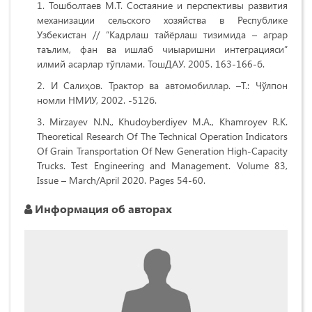
Тошболтаев М.Т. Состаяние и перспективы развития
механизации сельского хозяйства в Республике
Узбекистан // “Кадрлаш тайёрлаш тизимида – аграр
таълим, фан ва ишлаб чиыаришни интеграцияси”
илмий асарлар тўплами. ТошДАУ. 2005. 163-166-б.
И Салиҳов. Трактор ва автомобиллар. –Т.: Чўлпон
номли НМИУ, 2002. -512б.
Mirzayev N.N., Khudoyberdiyev М.А., Khamroyev R.K.
Theoretical Research Of The Technical Operation Indicators
Of Grain Transportation Of New Generation High-Capacity
Trucks. Test Engineering and Management. Volume 83,
Issue – March/April 2020. Pages 54-60.
Информация об авторах