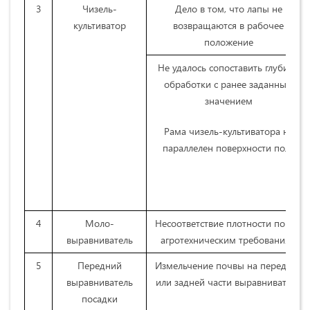
3
Чизель-
Дело в том, что лапы не
культиватор
возвращаются в рабочее
положение
Не удалось сопоставить глубину
обработки с ранее заданным
значением
Рама чизель-культиватора не
параллелен поверхности поля
4
Моло-
Несоответствие плотности почвы
выравниватель
агротехническим требованиям
5
Передний
Измельчение почвы на передней
выравниватель
или задней части выравнивателя
посадки