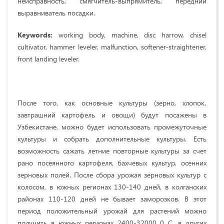
неисправность, смягчитель-выпрямитель, передний
выравниватель посадки.
Keywords:
working body, machine, disc harrow, chisel
cultivator, hammer leveler, malfunction, softener-straightener,
front landing leveler.
После того, как основные культуры (зерно, хлопок,
завтрашний картофель и овощи) будут посажены в
Узбекистане, можно будет использовать промежуточные
культуры и собрать дополнительные культуры. Есть
возможность сажать летние повторные культуры за счет
рано посеянного картофеля, бахчевых культур, осенних
зерновых полей. После сбора урожая зерновых культур с
колосом, в южных регионах 130-140 дней, в колганских
районах 110-120 дней не бывает заморозков. В этот
период положительный урожай для растений можно
получить в южных регионах 2400-32000 0 C, в других