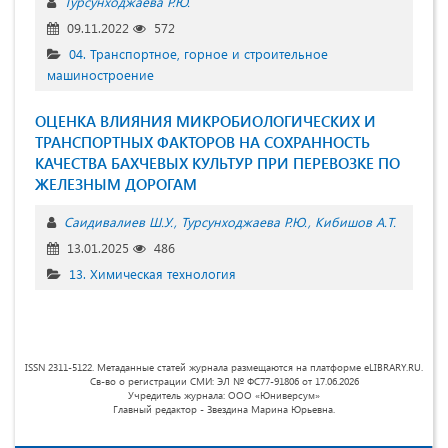
Турсунходжаева Р.Ю.
09.11.2022
572
04. Транспортное, горное и строительное
машиностроение
ОЦЕНКА ВЛИЯНИЯ МИКРОБИОЛОГИЧЕСКИХ И
ТРАНСПОРТНЫХ ФАКТОРОВ НА СОХРАННОСТЬ
КАЧЕСТВА БАХЧЕВЫХ КУЛЬТУР ПРИ ПЕРЕВОЗКЕ ПО
ЖЕЛЕЗНЫМ ДОРОГАМ
Саидивалиев Ш.У.
Турсунходжаева Р.Ю.
Кибишов А.Т.
13.01.2025
486
13. Химическая технология
ISSN 2311-5122. Метаданные статей журнала размещаются на платформе eLIBRARY.RU.
Св-во о регистрации СМИ: ЭЛ № ФС77-91806 от 17.06.2026
Учредитель журнала: ООО «Юниверсум»
Главный редактор - Звездина Марина Юрьевна.