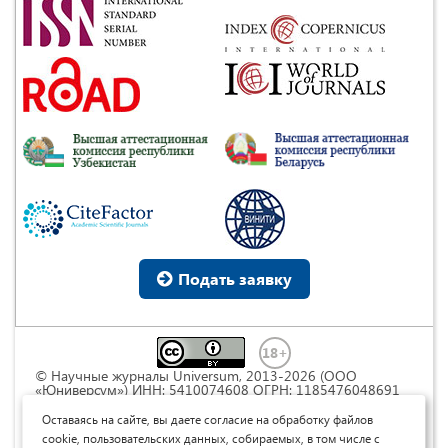
Подать заявку
© Научные журналы Universum, 2013-2026 (ООО
«Юниверсум») ИНН: 5410074608 ОГРН: 1185476048691
Это произведение доступно по
лицензии Creative
Commons « Attribution» («Атрибуция») 4.0
Оставаясь на сайте, вы даете согласие на обработку файлов
Непортированная
.
cookie, пользовательских данных, собираемых, в том числе с