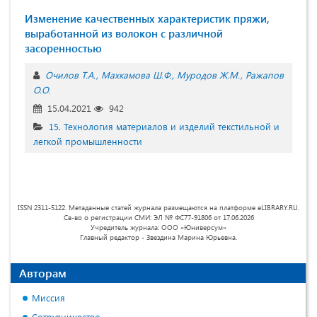
Изменение качественных характеристик пряжи,
выработанной из волокон с различной
засоренностью
Очилов Т.А.
Махкамова Ш.Ф.
Муродов Ж.М.
Ражапов
О.О.
15.04.2021
942
15. Технология материалов и изделий текстильной и
легкой промышленности
ISSN 2311-5122. Метаданные статей журнала размещаются на платформе eLIBRARY.RU.
Св-во о регистрации СМИ: ЭЛ № ФС77-91806 от 17.06.2026
Учредитель журнала: ООО «Юниверсум»
Главный редактор - Звездина Марина Юрьевна.
Авторам
Миссия
Сотрудничество