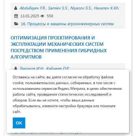
Abdullayev F.R.
Samiev S.S.
Niyazov S.S.
Hasanov K.Kh.
13.01.2025
550
16. Процессы и машины агроинженерных систем
ОПТИМИЗАЦИЯ ПРОЕКТИРОВАНИЯ И
ЭКСПЛУАТАЦИИ МЕХАНИЧЕСКИХ СИСТЕМ
ПОСРЕДСТВОМ ПРИМЕНЕНИЯ ГИБРИДНЫХ
АЛГОРИТМОВ
Тихонов И.Н.
Куйчиев О.Р.
12.01.2025
393
Оставаясь на сайте, вы даете согласие на обработку файлов
cookie, пользовательских данных, собираемых, в том числе с
19. Строительство и архитектура
использованием сервисов Яндекс.Метрика, в целях обеспечения
работы сайта, проведения статистических исследований и
ОПРЕДЕЛЕНИЕ СОЕДИНЕНИЙ ЭЛЕМЕНТОВ ДЛЯ
обзоров. Если вы не хотите, чтобы ваши данные
ДЕРЕВЯННЫХ КОНСТРУКЦИЙ
обрабатывались, измените настройки браузера или покиньте
сайт.
Раззаков С.Ж.
Бердаков Д.Е.
Айтжанов О.Д.
OK
19.01.2025
454
19. Строительство и архитектура