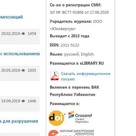
Св-во о регистрации СМИ:
ЭЛ № ФС77-91806 от 17.06.2026
композиций
Учредитель журнала:
ООО
«Юниверсум»
20.02.2019
1459
Выходит с 2013 года
ISSN:
2311-5122
 с использованием
Языки:
русский, English.
Размещается в eLIBRARY.RU
20.05.2019
1035
Скачать информационное
письмо
Включен в перечень ВАК
Республики Узбекистан
19.09.2019
1446
Размещается в:
а для разрушения