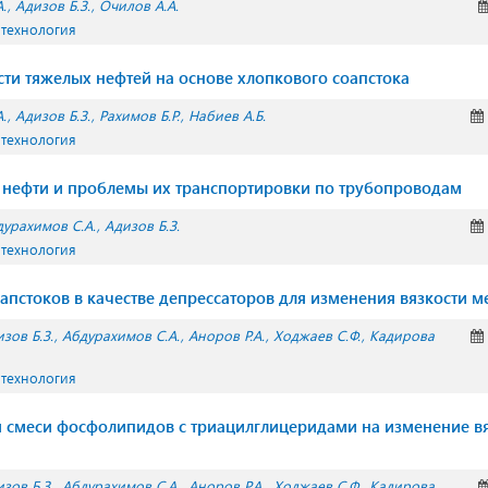
.
Адизов Б.З.
Очилов А.А.
 технология
сти тяжелых нефтей на основе хлопкового соапстока
.
Адизов Б.З.
Рахимов Б.Р.
Набиев А.Б.
 технология
нефти и проблемы их транспортировки по трубопроводам
дурахимов С.А.
Адизов Б.З.
 технология
апстоков в качестве депрессаторов для изменения вязкости м
зов Б.З.
Абдурахимов С.А.
Аноров Р.А.
Ходжаев С.Ф.
Кадирова
 технология
 смеси фосфолипидов с триацилглицеридами на изменение в
зов Б.З.
Абдурахимов С.А.
Аноров Р.А.
Ходжаев С.Ф.
Кадирова