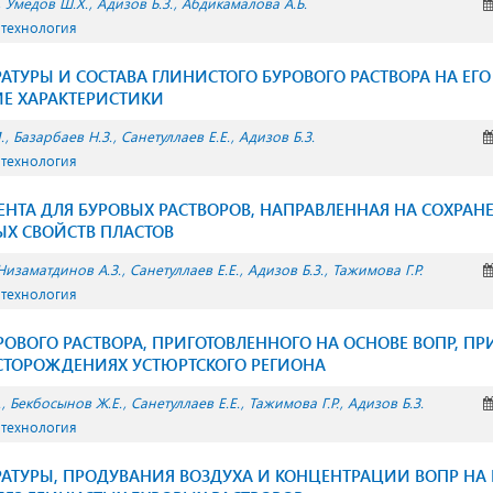
Умедов Ш.Х.
Адизов Б.З.
Абдикамалова А.Б.
 технология
АТУРЫ И СОСТАВА ГЛИНИСТОГО БУРОВОГО РАСТВОРА НА ЕГО
Е ХАРАКТЕРИСТИКИ
.
Базарбаев Н.З.
Санетуллаев Е.Е.
Адизов Б.З.
 технология
ГЕНТА ДЛЯ БУРОВЫХ РАСТВОРОВ, НАПРАВЛЕННАЯ НА СОХРАН
Х СВОЙСТВ ПЛАСТОВ
Низаматдинов А.З.
Санетуллаев Е.Е.
Адизов Б.З.
Тажимова Г.Р.
 технология
ОВОГО РАСТВОРА, ПРИГОТОВЛЕННОГО НА ОСНОВЕ ВОПР, ПР
СТОРОЖДЕНИЯХ УСТЮРТСКОГО РЕГИОНА
.
Бекбосынов Ж.Е.
Санетуллаев Е.Е.
Тажимова Г.Р.
Адизов Б.З.
 технология
АТУРЫ, ПРОДУВАНИЯ ВОЗДУХА И КОНЦЕНТРАЦИИ ВОПР НА