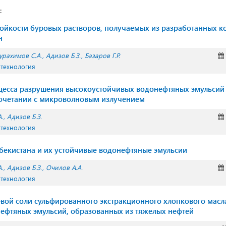
:
ойкости буровых растворов, получаемых из разработанных 
н
урахимов С.А.
Адизов Б.З.
Базаров Г.Р.
 технология
есса разрушения высокоустойчивых водонефтяных эмульсий
сочетании с микроволновым излучением
.
Адизов Б.З.
 технология
бекистана и их устойчивые водонефтяные эмульсии
.
Адизов Б.З.
Очилов А.А.
 технология
вой соли сульфированного экстракционного хлопкового масл
ефтяных эмульсий, образованных из тяжелых нефтей