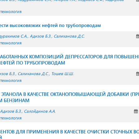
 технология
сти высоковязких нефтей по трубопроводам
дурахимов С.А.
Адизов Б.З.
Салиханова Д.С.
 технология
РАБОТАННЫХ КОМПОЗИЦИЙ ДЕПРЕССАТОРОВ ДЛЯ ПОВЫШЕНИ
НЕФТЕЙ ПО ТРУБОПРОВОДАМ
зов Б.З.
Салиханова Д.С.
Тошев Ш.Ш.
 технология
 ЭТАНОЛА В КАЧЕСТВЕ ОКТАНОПОВЫШАЮЩЕЙ ДОБАВКИ (ПР
М БЕНЗИНАМ
Адизов Б.З.
Салойдинов А.А.
 технология
БЕНТОВ ДЛЯ ПРИМЕНЕНИЯ В КАЧЕСТВЕ ОЧИСТКИ СТОЧНЫХ В
Й