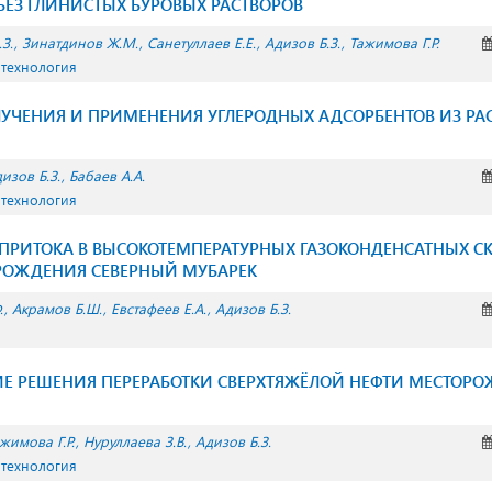
ЕЗ ГЛИНИСТЫХ БУРОВЫХ РАСТВОРОВ
З.
Зинатдинов Ж.М.
Санетуллаев Е.Е.
Адизов Б.З.
Тажимова Г.Р.
 технология
УЧЕНИЯ И ПРИМЕНЕНИЯ УГЛЕРОДНЫХ АДСОРБЕНТОВ ИЗ РА
изов Б.З.
Бабаев А.А.
 технология
ПРИТОКА В ВЫСОКОТЕМПЕРАТУРНЫХ ГАЗОКОНДЕНСАТНЫХ С
РОЖДЕНИЯ СЕВЕРНЫЙ МУБАРЕК
.
Акрамов Б.Ш.
Евстафеев Е.А.
Адизов Б.З.
Е РЕШЕНИЯ ПЕРЕРАБОТКИ СВЕРХТЯЖЁЛОЙ НЕФТИ МЕСТОРО
жимова Г.Р.
Нуруллаева З.В.
Адизов Б.З.
 технология