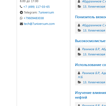
8.00 до 17.00
Абдурахимов С.А
13. Химическая
+7 (499) 117-03-65
Telegram:
7universum
Понизитель вязко
+79609483038
tech@7universum.com
Абдурахимов С.А
13. Химическая
Высокосмолистые 
Рахимов Б.Р.
Аб
13. Химическая
Использование со
Рахимов Б.Р.
Ади
Н.Б.
13. Химическая
Изучение влияния
нефтей
Рахимов Б.Р.
Ади