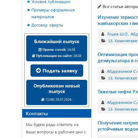
Условия публикации
Все статьи автора
Примеры оформления
материалов
Изучение термост
навбахорских гли
Договор оферты
Тошев Ш.О.
Абд
13. Химическая
Ближайший выпуск
Прием статей:
14.08
Оптимизация проц
Публикация на сайте:
28.08
деэмульгатора в 
Подать заявку
Абдурахимов С.А
13. Химическая
Опубликован новый
выпуск
Тяжелые нефти Уз
7(148) 28.07.2026.
Абдурахимов С.А
13. Химическая
Контакты
Получение натрие
Мы будем рады ответить на
устойчивых водон
Ваши вопросы в рабочие дни с