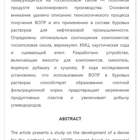
продукте масложирового производства. Основное
внимание уделено описанию технологического процесса
получения ВОПР и его применению в составе буровых
растворов для нефтегазовой промышленности.
Определены оптимальные соотношения компонентов:
госсиполовая смола, вермикулит, КМЦ, каустическая сода
и сшивающий агент. Разработано устройство,
включающее емкости для компонентов, смеситель,
водяную рубашку и сушилку. В ходе исследования
установлено, что использование ВОПР в буровых
растворах способствует образованию плотной
фильтрационной корки, предотвращает загрязнение
продуктивных пластов и увеличивает добычу
углеводородов.
ABSTRACT
The article presents a study on the development of a device
for the synthesis of the VOPR reagent based on gossypol