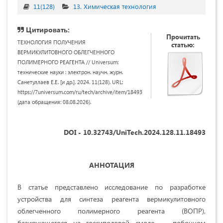
11(128)
13. Химическая технология
Цитировать:
Прочитать
ТЕХНОЛОГИЯ ПОЛУЧЕНИЯ
статью:
ВЕРМИКУЛИТОВНОГО ОБЛЕГЧЕННОГО
ПОЛИМЕРНОГО РЕАГЕНТА // Universum:
технические науки : электрон. научн. журн.
Санетуллаев Е.Е. [и др.]. 2024. 11(128). URL:
https://7universum.com/ru/tech/archive/item/18493
(дата обращения: 08.08.2026).
DOI - 10.32743/UniTech.2024.128.11.18493
АННОТАЦИЯ
В статье представлено исследование по разработке
устройства для синтеза реагента вермикулитовного
облегченного полимерного реагента (ВОПР),
базирующегося на госсиполовой смоле — побочном