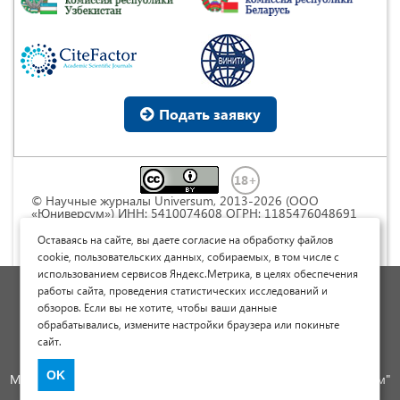
Подать заявку
© Научные журналы Universum, 2013-2026 (ООО
«Юниверсум») ИНН: 5410074608 ОГРН: 1185476048691
Это произведение доступно по
лицензии Creative
Commons « Attribution» («Атрибуция») 4.0
Оставаясь на сайте, вы даете согласие на обработку файлов
Непортированная
.
cookie, пользовательских данных, собираемых, в том числе с
использованием сервисов Яндекс.Метрика, в целях обеспечения
Политика обработки персональных данных
работы сайта, проведения статистических исследований и
обзоров. Если вы не хотите, чтобы ваши данные
Договор оферты
обрабатывались, измените настройки браузера или покиньте
Опубликовать научную статью
сайт.
Сайт научных статей и публикаций
OK
Международный научно-исследовательский журнал "Юниверсум"