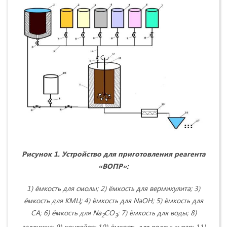
Рисунок 1. Устройство для приготовления реагента
«ВОПР»:
1)
ёмкость для смолы; 2)
ёмкость для вермикулита; 3)
ёмкость для КМЦ; 4)
ёмкость для
NaOH
; 5)
ёмкость для
СА; 6)
ёмкость для
Na
CO
; 7)
ёмкость для воды; 8)
2
3
задвижка; 9) конвейер; 10) ёмкость для водяных пар; 11)