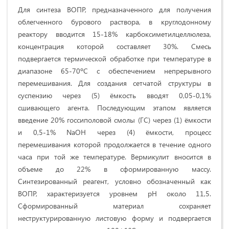
Для синтеза ВОПР, предназначенного для получения
облегченного бурового раствора, в круглодонному
реактору вводится 15-18% карбоксиметилцеллюлеза,
концентрация которой составляет 30%. Смесь
подвергается термической обработке при температуре в
диапазоне 65-70ºС с обеспечением непрерывного
перемешивания. Для создания сетчатой структуры в
суспензию через (5) ёмкость вводят 0,05-0,1%
сшивающего агента. Последующим этапом является
введение 20% госсиполовой смолы (ГС) через (1) ёмкости
и 0,5-1% NaOH через (4) ёмкости, процесс
перемешивания которой продолжается в течение одного
часа при той же температуре. Вермикулит вносится в
объеме до 22% в сформированную массу.
Синтезированный реагент, условно обозначенный как
ВОПР, характеризуется уровнем pH около 11,5.
Сформированный материал сохраняет
неструктурированную листовую форму и подвергается