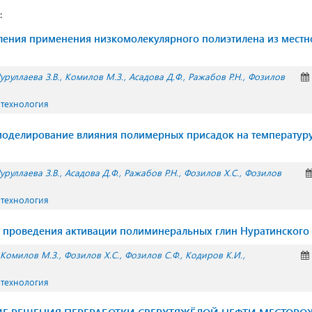
:
ения применения низкомолекулярного полиэтилена из местн
уруллаева З.В.
Комилов М.З.
Асадова Д.Ф.
Ражабов Р.Н.
Фозилов
 технология
оделирование влияния полимерных присадок на температуру
уруллаева З.В.
Асадова Д.Ф.
Ражабов Р.Н.
Фозилов Х.С.
Фозилов
 технология
 проведения активации полиминеральных глин Нуратинского
Комилов М.З.
Фозилов Х.С.
Фозилов С.Ф.
Кодиров К.И.
 технология