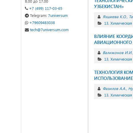
ТЕХНОЛОГИЧЕСКИ
8.00 до 17.00
УЗБЕКИСТАН»
+7 (499) 117-03-65
Telegram:
7universum
Яхшиева К.О.
Та
+79609483038
13. Химическая
tech@7universum.com
ВЛИЯНИЕ КООРД
АВИАЦИОННОГО Т
Валижонов И.И.
13. Химическая
ТЕХНОЛОГИЯ КО
ИСПОЛЬЗОВАНИ
Фазилов А.А.
Ну
13. Химическая