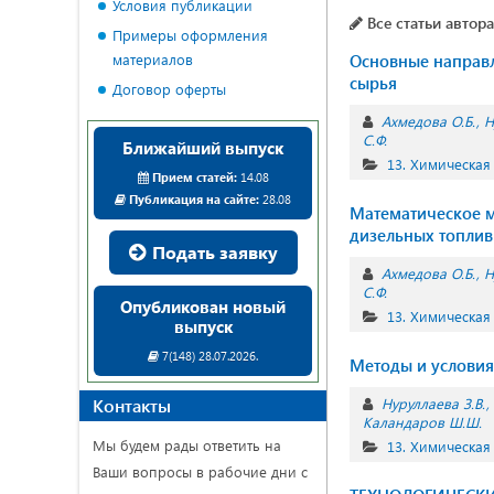
Условия публикации
Все статьи автора
Примеры оформления
материалов
Основные направл
сырья
Договор оферты
Ахмедова О.Б.
Н
С.Ф.
Ближайший выпуск
13. Химическая
Прием статей:
14.08
Публикация на сайте:
28.08
Математическое м
дизельных топлив
Подать заявку
Ахмедова О.Б.
Н
С.Ф.
Опубликован новый
13. Химическая
выпуск
7(148) 28.07.2026.
Методы и условия
Контакты
Нуруллаева З.В.
Каландаров Ш.Ш.
Мы будем рады ответить на
13. Химическая
Ваши вопросы в рабочие дни с