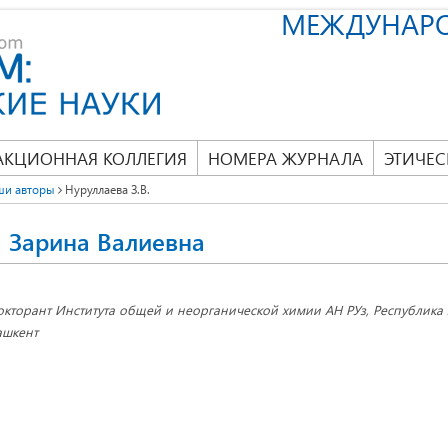
МЕЖДУНАР
АКЦИОННАЯ КОЛЛЕГИЯ
НОМЕРА ЖУРНАЛА
ЭТИЧЕС
ши авторы
Нуруллаева З.В.
 Зарина Валиевна
окторант Института общей и неорганической химии АН РУз, Республика У
ашкент