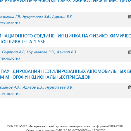
Е РЕШЕНИЯ ПЕРЕРАБОТКИ СВЕРХТЯЖЁЛОЙ НЕФТИ МЕСТОРО
жимова Г.Р.
Нуруллаева З.В.
Адизов Б.З.
 технология
ИНАЦИОННОГО СОЕДИНЕНИЯ ЦИНКА НА ФИЗИКО-ХИМИЧЕС
ОПЛИВА JET A-1-SSF
Сафаров А.Р.
Нуруллаева З.В.
Адизов Б.З.
 технология
МПАУНДИРОВАНИЯ НЕЭТИЛИРОВАННЫХ АВТОМОБИЛЬНЫХ Б
ЕМ МНОГОФУНКЦИОНАЛЬНЫХ ПРИСАДОК
рханов А.А.
Адизов Б.З.
Нуруллаева З.В.
 технология
ISSN 2311-5122. Метаданные статей журнала размещаются на платформе eLIBRARY.RU.
Св-во о регистрации СМИ: ЭЛ № ФС77-91806 от 17.06.2026