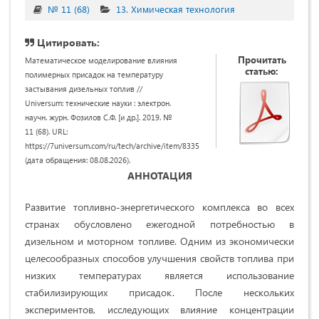
№ 11 (68)
13. Химическая технология
Цитировать:
Прочитать
Математическое моделирование влияния
статью:
полимерных присадок на температуру
застывания дизельных топлив //
Universum: технические науки : электрон.
научн. журн. Фозилов С.Ф. [и др.]. 2019. №
11 (68). URL:
https://7universum.com/ru/tech/archive/item/8335
(дата обращения: 08.08.2026).
АННОТАЦИЯ
Развитие топливно-энергетического комплекса во всех
странах обусловлено ежегодной потребностью в
дизельном и моторном топливе. Одним из экономически
целесообразных способов улучшения свойств топлива при
низких температурах является использование
стабилизирующих присадок. После нескольких
экспериментов, исследующих влияние концентрации