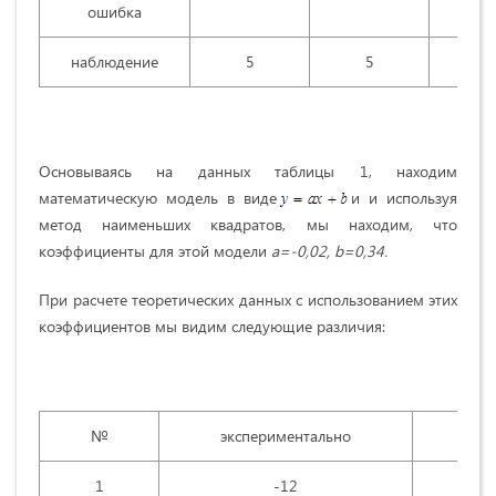
ошибка
наблюдение
5
5
5
Основываясь на данных таблицы 1, находим
математическую модель в виде
и и используя
метод наименьших квадратов, мы находим, что
коэффициенты для этой модели
a=
-0,02,
b=
0,34.
При расчете теоретических данных с использованием этих
коэффициентов мы видим следующие различия:
№
экспериментально
те
1
-12