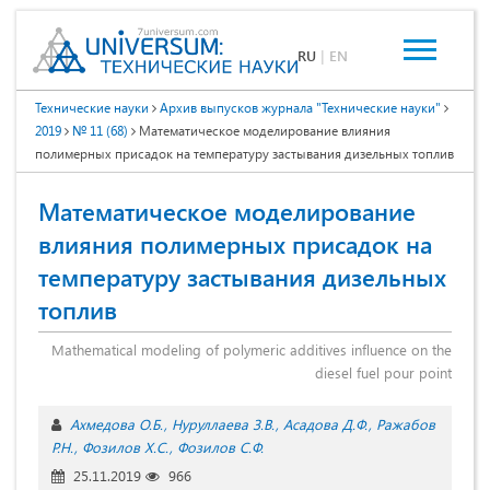
RU
|
EN
Технические науки
Архив выпусков журнала "Технические науки"
2019
№ 11 (68)
Математическое моделирование влияния
полимерных присадок на температуру застывания дизельных топлив
Математическое моделирование
влияния полимерных присадок на
температуру застывания дизельных
топлив
Mathematical modeling of polymeric additives influence on the
diesel fuel pour point
Ахмедова О.Б.
Нуруллаева З.В.
Асадова Д.Ф.
Ражабов
Р.Н.
Фозилов Х.С.
Фозилов С.Ф.
25.11.2019
966