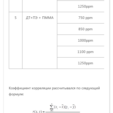
1250ppm
5
ДТ+ПЭ + ПММА
750 ррm
850 ррm
1000ppm
1100 ррm
1250ppm
Коэффициент корреляции рассчитывался по следующей
формуле: