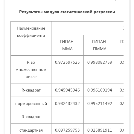
Результаты модуля статистической регрессии
Наименование
Знач
коэффициента
ГИПАН-
ГИПАН-
ПЭ - 
ММА
ПММА
R во
0,972597525
0,998082759
0,9957
множественном
числе
R-квадрат
0,945945946
0,996169194
0,9916
нормированный
0,932432432
0,995211492
0,9895
R-квадрат
стандартная
0,097259753
0,025891911
0,0383