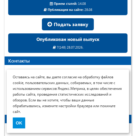
Прием статей:
14.08
Публикация на сайте:
28.08
Подать заявку
Опубликован новый выпуск
7(148) 28.07.2026.
Контакты
Мы будем рады ответить на Ваши вопросы в рабочие дни с
Оставаясь на сайте, вы даете согласие на обработку файлов
8.00 до 17.00
cookie, пользовательских данных, собираемых, в том числе с
+7 (499) 117-03-65
использованием сервисов Яндекс.Метрика, в целях обеспечения
Telegram:
7universum
работы сайта, проведения статистических исследований и
обзоров. Если вы не хотите, чтобы ваши данные
+79609483038
обрабатывались, измените настройки браузера или покиньте
tech@7universum.com
сайт.
Читателям
OK
Архив выпусков