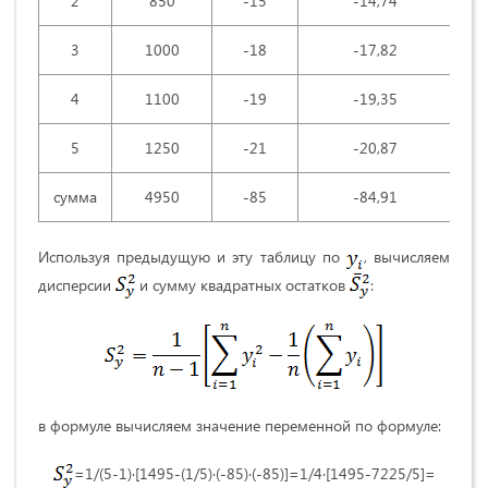
2
850
-15
-14,74
3
1000
-18
-17,82
4
1100
-19
-19,35
5
1250
-21
-20,87
сумма
4950
-85
-84,91
Используя предыдущую и эту таблицу по
, вычисляем
дисперсии
и сумму квадратных остатков
:
в формуле вычисляем значение переменной по формуле:
=1/(5-1)·[1495-(1/5)·(-85)·(-85)]=1/4·[1495-7225/5]=