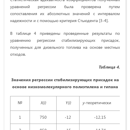
уравнений регрессии была проверена путем
сопоставления их абсолютных значений с интервалом
надежности и с помощью критерия Стьюдента [3-4].
В таблице 4 приведены проведенные результаты по
уравнению регрессии стабилизирующих присадок,
полученных для дизельного топлива на основе местных
отходов.
Таблица 4.
Значения регрессии стабилизирующих присадок на
основе низкомолекулярного полиэтилена и гипана
№
Х
(i)
Y(i)
y
-теоретически
1
750
-12
-12,15