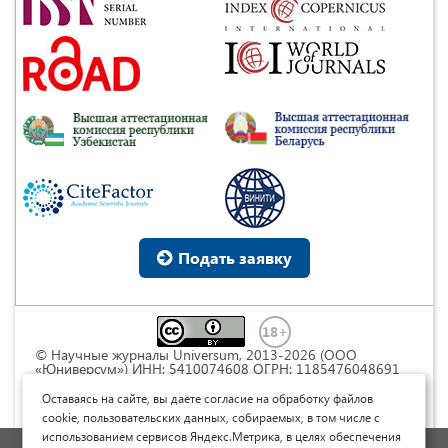
Подать заявку
© Научные журналы Universum, 2013-2026 (ООО
«Юниверсум») ИНН: 5410074608 ОГРН: 1185476048691
Это произведение доступно по
лицензии Creative
Commons « Attribution» («Атрибуция») 4.0
Оставаясь на сайте, вы даете согласие на обработку файлов
Непортированная
.
cookie, пользовательских данных, собираемых, в том числе с
использованием сервисов Яндекс.Метрика, в целях обеспечения