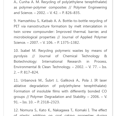
A., Cunha A. M. Recycling of poly(ethylene terephthalate)
as polymer-polymer composites // Polymer Engineering
and Science. – 2002. – V. 42. – P. 826–835.
Hamzehlou S., Katbab A. A. Bottle-to-bottle recycling of
PET via nanostructure formation by melt intercalation in
twin screw compounder: Improved thermal, barrier, and
microbiological properties // Journal of Applied Polymer
Science. – 2007. – V. 106. – P. 1375–1382.
Isabel M. Recycling polymeric wastes by means of
pyrolysis // Journal of Chemical Technology &
Biotechnology: International Research in Process,
Environmental & Clean Technology. – 2002. – V. 77. – Iss.
2. – P. 817–824.
Urbanová M., Šubrt J., Galíková A., Pola J. IR laser
ablative degradation of poly(ethylene terephthalate):
Formation of insoluble films with differently bonded CO
groups // Polymer Degradation and Stability. – 2006. – V.
91. – Iss. 10. – P. 2318–2323.
Nomura S., Kato K., Nakagawa T., Komaki I. The effect
of plastic addition on coal caking properties during