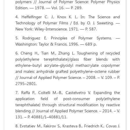
polymers // Journal of Polymer Science: Polymer Physics
Edition. — 1978. — Vol. 16. — P. 289.
Heffelfinger C. J., Knox K. L. In: The Science and
Technology of Polymer Films / Ed. by O. J. Sweeting. —
New York: Wiley-Interscience, 1971. — P. 587.
Rodriguez E. Principles of Polymer Systems. —
Washington: Taylor & Francis, 1996. — 689 p.
Cheng H., Tian M., Zhang L. Toughening of recycled
poly(ethylene terephthalate)/glass fiber blends with
ethylene–butyl acrylate–glycidyl methacrylate copolymer
and maleic anhydride grafted polyethylene–octene rubber
// Journal of Applied Polymer Science. – 2008. – V. 109. – P.
2795–2801.
Raffa P., Coltelli M.-B., Castelvetro V. Expanding the
application field of post-consumer poly(ethylene
terephthalate) through structural modification by reactive
blending // Journal of Applied Polymer Science. – 2014. – V.
131. – P. 40881/1–40881/11.
Evstatiev M., Fakirov S., Krasteva B., Friedrich K., Covas J.