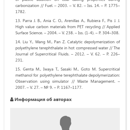
carbonization // Fuel. – 2003. – V. 82. – Iss. 14. – P. 1775–
1782.
Parra J. B., Ania C. O., Arenillas A., Rubiera F., Pis J. J.
High value carbon materials from PET recycling // Applied
Surface Science. – 2004. – V. 238. – Iss. (1-4). – P. 304–308.
Liu Y., Wang M., Pan Z. Catalytic depolymerization of
polyethylene terephthalate in hot compressed water // The
Journal of Supercritical Fluids. – 2012. – V. 62. – P. 226–
231.
Genta M., Iwaya T., Sasaki M., Goto M. Supercritical
methanol for polyethylene terephthalate depolymerization:
Observation using simulator // Waste Management. –
2007. – V. 27. – № 9. – P. 1167–1177.
Информация об авторах