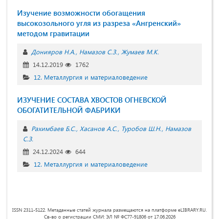
Изучение возможности обогащения
высокозольного угля из разреза «Ангренский»
методом гравитации
Донияров Н.А.
Намазов С.З.
Жумаев М.К.
14.12.2019
1762
12. Металлургия и материаловедение
ИЗУЧЕНИЕ СОСТАВА ХВОСТОВ ОГНЕВСКОЙ
ОБОГАТИТЕЛЬНОЙ ФАБРИКИ
Рахимбаев Б.С.
Хасанов А.С.
Туробов Ш.Н.
Намазов
С.З.
24.12.2024
644
12. Металлургия и материаловедение
ISSN 2311-5122. Метаданные статей журнала размещаются на платформе eLIBRARY.RU.
Св-во о регистрации СМИ: ЭЛ № ФС77-91806 от 17.06.2026