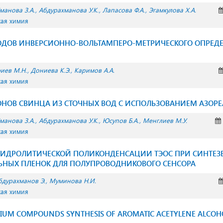
манова З.А.
Абдурахманова У.К.
Лапасова Ф.А.
Эгамкулова Х.А.
кая химия
ОДОВ ИНВЕРСИОННО-ВОЛЬТАМПЕРО-МЕТРИЧЕСКОГО ОПРЕДЕ
иев М.Н.
Дониева К.Э.
Каримов А.А.
кая химия
НОВ СВИНЦА ИЗ СТОЧНЫХ ВОД С ИСПОЛЬЗОВАНИЕМ АЗОРЕ
манова З.А.
Абдурахманова У.К.
Юсупов Б.А.
Менглиев М.У.
кая химия
ГИДРОЛИТИЧЕСКОЙ ПОЛИКОНДЕНСАЦИИ ТЭОС ПРИ СИНТЕЗ
ЬНЫХ ПЛЕНОК ДЛЯ ПОЛУПРОВОДНИКОВОГО СЕНСОРА
бдурахманов Э.
Муминова Н.И.
кая химия
IUM COMPOUNDS SYNTHESIS OF AROMATIC ACETYLENE ALCOH