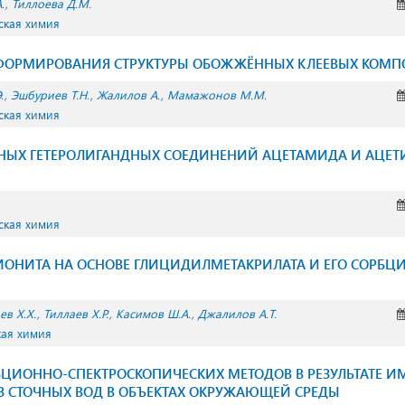
.
Тиллоева Д.М.
ская химия
ФОРМИРОВАНИЯ СТРУКТУРЫ ОБОЖЖЁННЫХ КЛЕЕВЫХ КОМ
.
Эшбуриев Т.Н.
Жалилов А.
Мамажонов М.М.
ская химия
НЫХ ГЕТЕРОЛИГАНДНЫХ СОЕДИНЕНИЙ АЦЕТАМИДА И АЦЕТ
ская химия
ИОНИТА НА ОСНОВЕ ГЛИЦИДИЛМЕТАКРИЛАТА И ЕГО СОРБЦ
ев Х.Х.
Тиллаев Х.Р.
Касимов Ш.А.
Джалилов А.Т.
кая химия
РБЦИОННО-СПЕКТРОСКОПИЧЕСКИХ МЕТОДОВ В РЕЗУЛЬТАТЕ
З СТОЧНЫХ ВОД В ОБЪЕКТАХ ОКРУЖАЮЩЕЙ СРЕДЫ