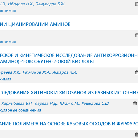
.Э.
Ибодова Н.Х.
Элмурадов Б.Ж.
ая химия
ЦИИ ЦИАНИРОВАНИИ АМИНОВ
ая химия
СКОЕ И КИНЕТИЧЕСКОЕ ИССЛЕДОВАНИЕ АНТИКОРРОЗИОНН
ИЛАМИНО)-4-ОКСОБУТЕН-2-ОВОЙ КИСЛОТЫ
ураева Х.К.
Рахмонов Ж.А.
Акбаров Х.И.
 химия
СЛЕДОВАНИЯ ХИТИНОВ И ХИТОЗАНОВ ИЗ РАЗНЫХ ИСТОЧНИ
Карлыбаева Б.П.
Карева Н.Д.
Югай С.М.
Рашидова С.Ш.
екулярные соединения
НИЕ ПОЛИМЕРА НА ОСНОВЕ КУБОВЫХ ОТХОДОВ И ФУРФУР