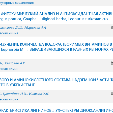
екулярные соединения
 ФИТОХИМИЧЕСКИЙ АНАЛИЗ И АНТИОКСИДАНТНАЯ АКТИВ
us pontica, Gnaphalii uliginosi herba, Leonurus turkestanicus
уазимова Д.Ш.
Абдуллаев А.А.
еская химия
 ИЗУЧЕНИЕ КОЛИЧЕСТВА ВОДОРАСТВОРИМЫХ ВИТАМИНОВ В
 Euphorbia Milii, ВЫРАЩИВАЮЩИХСЯ В РАЗНЫХ РЕГИОНАХ 
Б.
Хайтбаев А.Х.
еская химия
ВОГО И АМИНОКИСЛОТНОГО СОСТАВА НАДЗЕМНОЙ ЧАСТИ Tama
О В УЗБЕКИСТАНЕ
.
Куконбоев И.И.
Ишимов У.Ж.
еская химия
АРАКТЕРИСТИКА ЛИГНИНОВ I. УФ-СПЕКТРЫ ДИОКСАНЛИГИН