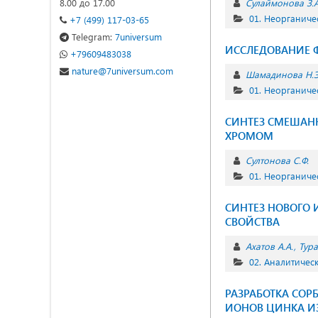
8.00 до 17.00
Сулаймонова З.А
01. Неорганиче
+7 (499) 117-03-65
Telegram:
7universum
ИССЛЕДОВАНИЕ 
+79609483038
nature@7universum.com
Шамадинова Н.Э
01. Неорганиче
СИНТЕЗ СМЕШАН
ХРОМОМ
Султонова С.Ф.
01. Неорганиче
СИНТЕЗ НОВОГО 
СВОЙСТВА
Ахатов А.А.
Тура
02. Аналитичес
РАЗРАБОТКА СО
ИОНОВ ЦИНКА И