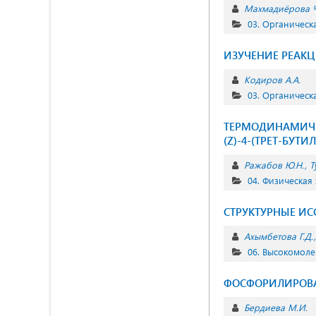
Махмадиёрова Ч
03. Органическ
ИЗУЧЕНИЕ РЕАК
Кодиров А.А.
03. Органическ
ТЕРМОДИНАМИЧЕ
(Z)-4-(ТРЕТ-БУТ
Ражабов Ю.Н.
Т
04. Физическая
СТРУКТУРНЫЕ ИС
Ахымбетова Г.Д.
06. Высокомол
ФОСФОРИЛИРОВА
Бердиева М.И.