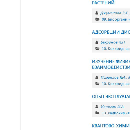
РАСТЕНИЙ
Джуманова З.К.
09. Биоорганич
АДСОРБЦИИ ДИОК
Бахронов Х.Н.
10. Коллоидная
ИЗУЧЕНИЕ ФИЗИ
ВЗАИМОДЕЙСТВИ
Исмаилов Р.И.
М
10. Коллоидная
ОПЫТ ЭКСПЛУАТ
Истомин И.А.
13. Радиохимия
КВАНТОВО-ХИМИЧ