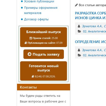
Условия публикации
Все статьи автора
Примеры оформления
материалов
РАЗРАБОТКА СО
ИОНОВ ЦИНКА И
Договор оферты
Эрматова А.А.
С
02. Аналитичес
Ближайший выпуск
Прием статей:
25.08
ОПРЕДЕЛЕНИЕ ИО
Публикация на сайте:
07.09
Эрматова А.А.
С
Подать заявку
02. Аналитичес
Готовится новый
выпуск
8(146) 07.08.2026.
Контакты
Мы будем рады ответить на
Ваши вопросы в рабочие дни с