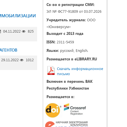
Св-во о регистрации СМИ:
ЭЛ № ФС77-91809 от 03.07.2026
 ИММОБИЛИЗАЦИИ
Учредитель журнала:
ООО
«Юниверсум»
04.11.2022
825
Выходит с 2013 года
ISSN:
2311-5459
АГЕНТОВ
Языки:
русский, English.
Размещается в eLIBRARY.RU
29.11.2022
1012
Скачать информационное
письмо
Включен в перечень ВАК
Республики Узбекистан
Размещается в: