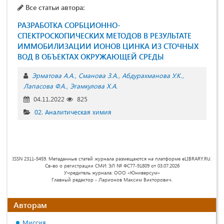
Все статьи автора:
РАЗРАБОТКА СОРБЦИОННО-
СПЕКТРОСКОПИЧЕСКИХ МЕТОДОВ В РЕЗУЛЬТАТЕ
ИММОБИЛИЗАЦИИ ИОНОВ ЦИНКА ИЗ СТОЧНЫХ
ВОД В ОБЪЕКТАХ ОКРУЖАЮЩЕЙ СРЕДЫ
Эрматова А.А.
Сманова З.А.
Абдурахманова У.К.
Лапасова Ф.А.
Эгамкулова Х.А.
04.11.2022
825
02. Аналитическая химия
ISSN 2311-5459. Метаданные статей журнала размещаются на платформе eLIBRARY.RU.
Св-во о регистрации СМИ: ЭЛ № ФС77-91809 от 03.07.2026
Учредитель журнала: ООО «Юниверсум»
Главный редактор - Ларионов Максим Викторович.
Авторам
Миссия