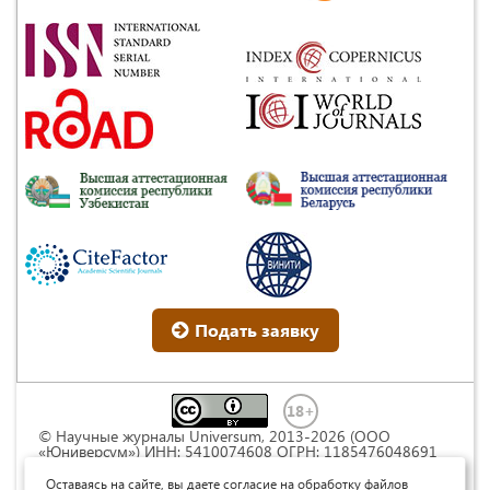
Подать заявку
© Научные журналы Universum, 2013-2026 (ООО
«Юниверсум») ИНН: 5410074608 ОГРН: 1185476048691
Это произведение доступно по
лицензии Creative
Commons « Attribution» («Атрибуция») 4.0
Оставаясь на сайте, вы даете согласие на обработку файлов