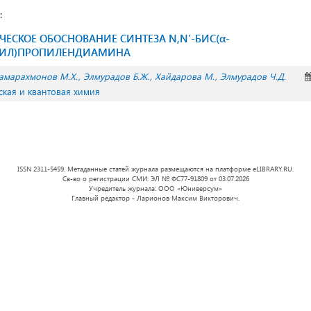
:
ЕСКОЕ ОБОСНОВАНИЕ СИНТЕЗА N,N’-БИС(α-
ИЛ)ПРОПИЛЕНДИАМИНА
амарахмонов М.Х.
Элмурадов Б.Ж.
Хайдарова М.
Элмурадов Ч.Д.
ская и квантовая химия
ISSN 2311-5459. Метаданные статей журнала размещаются на платформе eLIBRARY.RU.
Св-во о регистрации СМИ: ЭЛ № ФС77-91809 от 03.07.2026
Учредитель журнала: ООО «Юниверсум»
Главный редактор - Ларионов Максим Викторович.