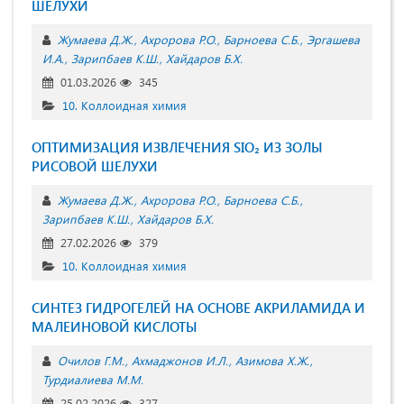
ШЕЛУХИ
Жумаева Д.Ж.
Ахророва Р.О.
Барноева С.Б.
Эргашева
И.А.
Зарипбаев К.Ш.
Хайдаров Б.Х.
01.03.2026
345
10. Коллоидная химия
ОПТИМИЗАЦИЯ ИЗВЛЕЧЕНИЯ SIO₂ ИЗ ЗОЛЫ
РИСОВОЙ ШЕЛУХИ
Жумаева Д.Ж.
Ахророва Р.О.
Барноева С.Б.
Зарипбаев К.Ш.
Хайдаров Б.Х.
27.02.2026
379
10. Коллоидная химия
СИНТЕЗ ГИДРОГЕЛЕЙ НА ОСНОВЕ АКРИЛАМИДА И
МАЛЕИНОВОЙ КИСЛОТЫ
Очилов Г.М.
Ахмаджонов И.Л.
Азимова Х.Ж.
Турдиалиева М.М.
25.02.2026
327