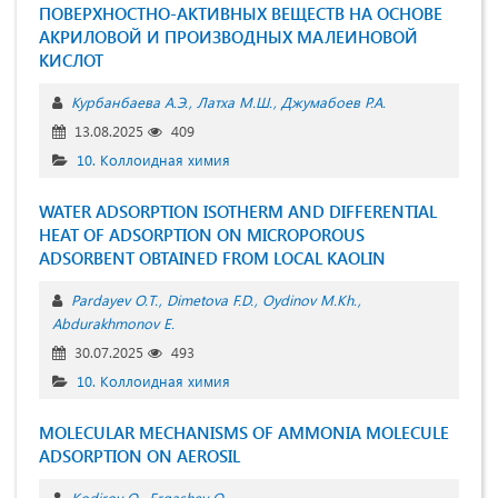
ПОВЕРХНОСТНО-АКТИВНЫХ ВЕЩЕСТВ НА ОСНОВЕ
АКРИЛОВОЙ И ПРОИЗВОДНЫХ МАЛЕИНОВОЙ
КИСЛОТ
Курбанбаева А.Э.
Латха М.Ш.
Джумабоев Р.А.
13.08.2025
409
10. Коллоидная химия
WATER ADSORPTION ISOTHERM AND DIFFERENTIAL
HEAT OF ADSORPTION ON MICROPOROUS
ADSORBENT OBTAINED FROM LOCAL KAOLIN
Pardayev O.T.
Dimetova F.D.
Oydinov M.Kh.
Abdurakhmonov E.
30.07.2025
493
10. Коллоидная химия
MOLECULAR MECHANISMS OF AMMONIA MOLECULE
ADSORPTION ON AEROSIL
Kodirov O.
Ergashev O.