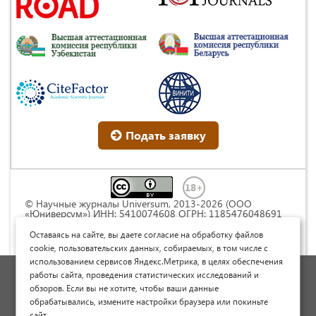
Подать заявку
© Научные журналы Universum, 2013-2026 (ООО
«Юниверсум») ИНН: 5410074608 ОГРН: 1185476048691
Это произведение доступно по
лицензии Creative
Commons « Attribution» («Атрибуция») 4.0
Оставаясь на сайте, вы даете согласие на обработку файлов
Непортированная
.
cookie, пользовательских данных, собираемых, в том числе с
использованием сервисов Яндекс.Метрика, в целях обеспечения
Политика обработки персональных данных
работы сайта, проведения статистических исследований и
обзоров. Если вы не хотите, чтобы ваши данные
Договор оферты
обрабатывались, измените настройки браузера или покиньте
Опубликовать научную статью
сайт.