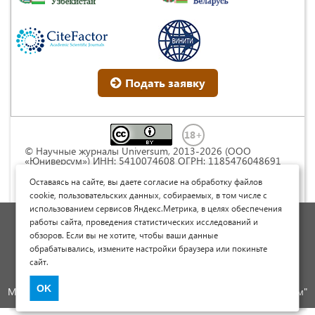
Подать заявку
© Научные журналы Universum, 2013-2026 (ООО
«Юниверсум») ИНН: 5410074608 ОГРН: 1185476048691
Это произведение доступно по
лицензии Creative
Commons « Attribution» («Атрибуция») 4.0
Оставаясь на сайте, вы даете согласие на обработку файлов
Непортированная
.
cookie, пользовательских данных, собираемых, в том числе с
использованием сервисов Яндекс.Метрика, в целях обеспечения
Политика обработки персональных данных
работы сайта, проведения статистических исследований и
обзоров. Если вы не хотите, чтобы ваши данные
Договор оферты
обрабатывались, измените настройки браузера или покиньте
Опубликовать научную статью
сайт.
Сайт научных статей и публикаций
OK
Международный научно-исследовательский журнал "Юниверсум"