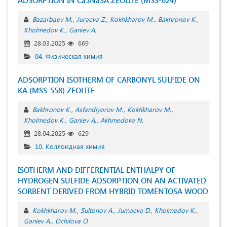
Bazarbaev M.
Juraeva Z.
Kokhkharov M.
Bakhronov K.
Kholmedov K.
Ganiev A.
28.03.2025
669
04. Физическая химия
ADSORPTION ISOTHERM OF CARBONYL SULFIDE ON
KA (MSS-558) ZEOLITE
Bakhronov K.
Asfandiyorov M.
Kokhkharov M.
Kholmedov K.
Ganiev A.
Akhmedova N.
28.04.2025
629
10. Коллоидная химия
ISOTHERM AND DIFFERENTIAL ENTHALPY OF
HYDROGEN SULFIDE ADSORPTION ON AN ACTIVATED
SORBENT DERIVED FROM HYBRID TOMENTOSA WOOD
Kokhkharov M.
Sultonov A.
Jumaeva D.
Kholmedov K.
Ganiev A.
Ochilova O.