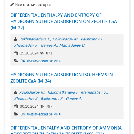
Все статьи автора:
DIFFERENTIAL ENTHALPY AND ENTROPY OF
HYDROGEN SULFIDE ADSORPTION ON ZEOLITE CaA
(M-22)
Rakhmatkarieva F.
Kokhkharov M.
Bаkhrоnоv K.
Kholmedov K.
Ganiev A.
Mamadaliev U.
25.10.2024
871
04. Физическая химия
HYDROGEN SULFIDE ADSORPTION ISOTHERMS IN
ZEOLITE CaA (M-34)
Kokhkharov M.
Rakhmatkarieva F.
Mamadaliev U.
Kholmedov K.
Bakhronov K.
Ganiev A.
30.10.2024
797
04. Физическая химия
DIFFERENTIAL ENTALPY AND ENTROPY OF AMMONIA
ADSORPTION IN Са5Na3A ZEOLITE (MSS-624)