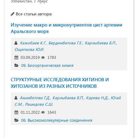
Узбекистан, г. Нукус
Все статьи автора:
Изучение макро и микронутриентов цист артемии
Аральского моря
Хажибаев К.Г.
Бердимбетова Г.Е.
Карлыбаева Б.П.
Ощепкова Ю.И.
03.09.2019
1783
09. Биоорганическая химия
СТРУКТУРНЫЕ ИССЛЕДОВАНИЯ ХИТИНОВ И
ХИТОЗАНОВ ИЗ РАЗНЫХ ИСТОЧНИКОВ
Ахымбетова Г.Д.
Карлыбаева Б.П.
Карева Н.Д.
Югай
С.М.
Рашидова С.Ш.
01.11.2022
1643
06. Высокомолекулярные соединения