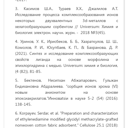
Касимов Ш.А., Тураев Х.Х., Джалилов А.Т.
Исследование процесса комплексообразования ионов
некоторых двухвалентных 3d-металлов с
хелатообразуюшим сорбентом // Universum: Химия и
биология: электрон. научн. журн. - 2018 №3(45).
Уринов, У. К., Ирисбеков, Б. Б., Хазраткулов, Ш. Ш.,
Комолов, Р. И., Юсупбаев, К. П., & Бахранова, Д. Р.
(2021). Синтез и исследование комплексообразующих
свойств лиганда на основе морфолина и
эпихлоргидрина с медью. Universum: химия и биология,
(4 (82)), 81-85.
Бектенов, Несипхан Абжапарович, Гульжан
Ендихановна Абдралиева. "сорбция ионов хрома (VI)
новым анионитом на основе
эпоксиакрилатов."Инновatsiи в науке 5-2 (54) (2016):
138-145.
Korpayev, Serdar, et al. "Preparation and characterization
of ethylenediamine modified glycidyl methacrylate-grafted
nonwoven cotton fabric adsorbent." Cellulose 25.1 (2018):