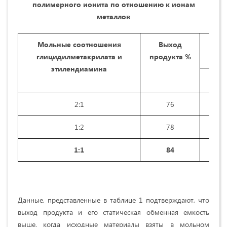
полимерного ионита по отношению к ионам
металлов
Мольные соотношения
Выход
Ст
глицидилметакрилата и
продукт
а
%
этилендиамина
Co
2:1
76
3
1:2
78
3
1
:1
84
4
Данные, представленные в таблице 1 подтверждают, что
выход продукта и его статическая обменная емкость
выше, когда исходные материалы взяты в мольном