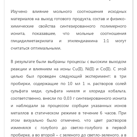
Изучено влияние мольного соотношения исходных
материалов на выход готового продукта, состав и физико-
химические свойства синтезированного полимерного
ионита, показавшее, что мольные соотношения
глицидилметакрилата и этилендиамина 1:1 могут
считаться оптимальными.
В результате были выбраны процессы с высоким выходом
реакции и влиянием на ионы Cu(II), Ni(II) и Co(II). С этой
целью был проведен следующий эксперимент: в три
пробирки, содержащие по 10 мл 1 н. растворов солей
сульфата меди, сульфата никеля и хлорида кобальта,
соответственно, внесли по 0,03 г синтезированного ионита
и наблюдали за процессом сорбции указанных ионов
металлов в статическом режиме в течение 6 часов. При
этом визуально было отмечено, что цвет растворов
изменялся с голубого до светло-голубого в первой
пробирке, а во второй – с зеленого до светло-зеленого. а в