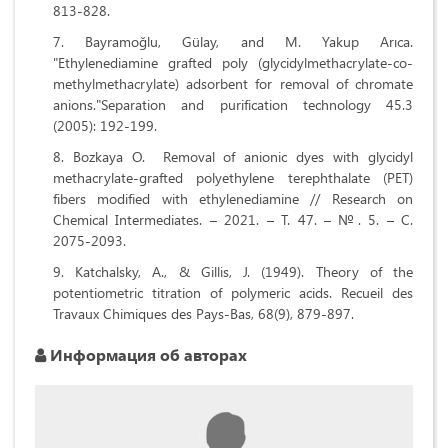
813-828.
Bayramoğlu, Gülay, and M. Yakup Arıca.
"Ethylenediamine grafted poly (glycidylmethacrylate-co-
methylmethacrylate) adsorbent for removal of chromate
anions."Separation and purification technology 45.3
(2005): 192-199.
Bozkaya O. Removal of anionic dyes with glycidyl
methacrylate-grafted polyethylene terephthalate (PET)
fibers modified with ethylenediamine // Research on
Chemical Intermediates. – 2021. – Т. 47. – №. 5. – С.
2075-2093.
Katchalsky, A., & Gillis, J. (1949). Theory of the
potentiometric titration of polymeric acids. Recueil des
Travaux Chimiques des Pays‐Bas, 68(9), 879-897.
Информация об авторах