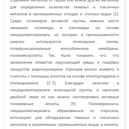
для определения количества тяжелых и токсичных
металлов в промышленных отходах и сточных водах [1].
Среди полимеров активной группы важное место
занимают полимеры и олигомеры на основе
глицидилметакрилата, из которых в промышленности
широко используются эпоксидные смолы,
полифункциональные ионообменные мембраны,
полиэлектролиты. Так, было показано, что, что
загрязнение объектов окружающей среды и пищевых
продуктов радионуклидами стронция можно выявить и
очистить с помощью ионитов на основе эпихлоргидрина и
этилендиамина [2-3]. Благодаря наличию в
глицидилметакрилате эпоксидной группы и наличию
двойной связи из них можно синтезировать активные
полимерные иониты [4]. Полимериониты
глицидилметакрилата, образованные со стиролом,
используют для обнаружения тяжелых и токсичных
металлов в загрязненных промышленных водах, а иониты,