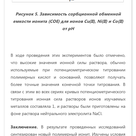
Рисунок 5. Зависимость сорбционной обменной
емкости ионита
(СОЕ)
для ионов
Cu
(
II
),
Ni
(
II
) и
Co
(
II
)
от рН
В ходе проведения этих экспериментов было отмечено,
что высокие значения ионной силы раствора, обычно
используемые при потенциометрическом титровании
полимерных кислот и оснований, позволяют получать
более точные значения конечной точки титрования. В
связи с этим во всех сериях кривых потенциометрического
титрования ионная сила растворов ионов изучаемых
металлов составляла 1, и растворы были приготовлены на
фоне раствора нейтрального электролита NaCl.
Заключение.
В результате проведенных исследований
синтезирован новый полимерный ионит. Изучены условия