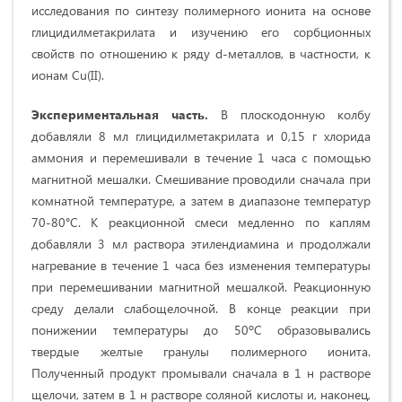
исследования по синтезу полимерного ионита на основе
глицидилметакрилата и изучению его сорбционных
свойств по отношению к ряду d-металлов, в частности, к
ионам Cu(II).
Экспериментальная часть.
В плоскодонную колбу
добавляли 8 мл глицидилметакрилата и 0,15 г хлорида
аммония и перемешивали в течение 1 часа с помощью
магнитной мешалки. Смешивание проводили сначала при
комнатной температуре, а затем в диапазоне температур
70-80°С. К реакционной смеси медленно по каплям
добавляли 3 мл раствора этилендиамина и продолжали
нагревание в течение 1 часа без изменения температуры
при перемешивании магнитной мешалкой. Реакционную
среду делали слабощелочной. В конце реакции при
понижении температуры до 50ºC образовывались
твердые желтые гранулы полимерного ионита.
Полученный продукт промывали сначала в 1 н растворе
щелочи, затем в 1 н растворе соляной кислоты и, наконец,