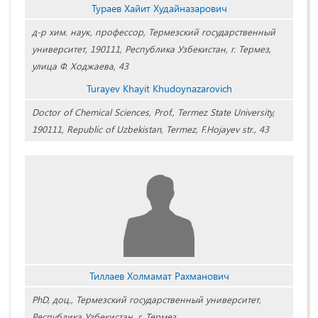
Тураев Хайит Худайназарович
д-р хим. наук, профессор, Термезский государственный
университет, 190111, Республика Узбекистан, г. Термез,
улица Ф. Ходжаева, 43
Turayev Khayit Khudoynazarovich
Doctor of Chemical Sciences, Prof., Termez State University,
190111, Republic of Uzbekistan, Termez, F.Hojayev str., 43
Тиллаев Холмамат Рахманович
PhD, доц., Термезский государственный университет,
Республика Узбекистан, г. Термез