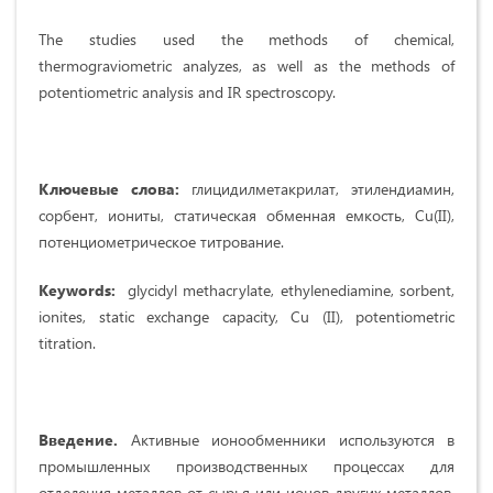
The studies used the methods of chemical,
thermograviometric analyzes, as well as the methods of
potentiometric analysis and IR spectroscopy.
Ключевые слова:
глицидилметакрилат, этилендиамин,
сорбент, иониты, статическая обменная емкость, Cu(II),
потенциометрическое титрование.
Keywords:
glycidyl methacrylate, ethylenediamine, sorbent,
ionites, static exchange capacity, Cu (II), potentiometric
titration.
Введение.
Активные ионообменники используются в
промышленных производственных процессах для
отделения металлов от сырья или ионов других металлов,