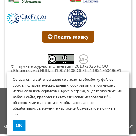
Подать заявку
© Научные журналы Universum, 2013-2026 (ООО
«Юниверсум») ИНН: 5410074608 ОГРН: 1185476048691
Это произведение доступно по
лицензии Creative
Commons « Attribution» («Атрибуция») 4.0
Оставаясь на сайте, вы даете согласие на обработку файлов
Непортированная
.
cookie, пользовательских данных, собираемых, в том числе с
использованием сервисов Яндекс.Метрика, в целях обеспечения
Политика обработки персональных данных
работы сайта, проведения статистических исследований и
обзоров. Если вы не хотите, чтобы ваши данные
Договор оферты
обрабатывались, измените настройки браузера или покиньте
Опубликовать научную статью
сайт.
Сайт научных статей и публикаций
OK
Международный научно-исследовательский журнал "Юниверсум"