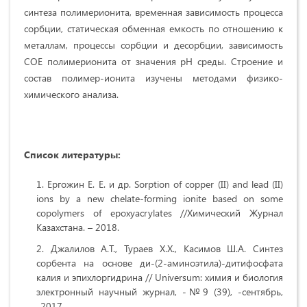
синтеза полимерионита, временная зависимость процесса
сорбции, статическая обменная емкость по отношению к
металлам, процессы сорбции и десорбции, зависимость
СОЕ полимерионита от значения рН среды. Строение и
состав полимер-ионита изучены методами физико-
химического анализа.
Список литературы:
Ергожин Е. Е. и др. Sorption of copper (II) and lead (II)
ions by a new chelate-forming ionite based on some
copolymers of epoxyacrylates //Химический Журнал
Казахстана. – 2018.
Джалилов А.Т., Тураeв Х.Х., Касимов Ш.А. Синтeз
сорбeнта на основe ди-(2-аминоэтила)-дитифосфата
калия и эпихлоргидрина // Universum: химия и биология
элeктронный научный журнал, -№9 (39), -сeнтябрь,
-2017.