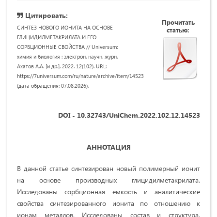
Цитировать:
Прочитать
СИНТЕЗ НОВОГО ИОНИТА НА ОСНОВЕ
статью:
ГЛИЦИДИЛМЕТАКРИЛАТА И ЕГО
СОРБЦИОННЫЕ СВОЙСТВА // Universum:
химия и биология : электрон. научн. журн.
Ахатов А.А. [и др.]. 2022. 12(102). URL:
https://7universum.com/ru/nature/archive/item/14523
(дата обращения: 07.08.2026).
DOI - 10.32743/UniChem.2022.102.12.14523
АННОТАЦИЯ
В данной статье синтезирован новый полимерный ионит
на основе производных глицидилметакрилата.
Исследованы сорбционная емкость и аналитические
свойства синтезированного ионита по отношению к
ионам металлов. Исследованы состав и структура,